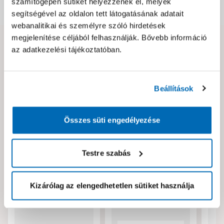
számítógépén sütiket helyezzenek el, melyek
Dokumentumok, felelős személy
segítségével az oldalon tett látogatásának adatait
webanalitikai és személyre szóló hirdetések
megjelenítése céljából felhasználják. Bővebb információ
Hibát találtál az oldalon vagy a termék leírásában?
az adatkezelési tájékoztatóban.
Kérjük jelezd nekünk!
Beállítások
Neked ajánljuk!
Összes süti engedélyezése
Testre szabás
Kizárólag az elengedhetetlen sütiket használja