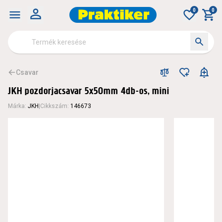
0
0
Csavar
JKH pozdorjacsavar 5x50mm 4db-os, mini
Márka
:
JKH
|
Cikkszám
:
146673