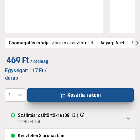
Csomagolás módja
:
Zacskó akasztófüllel
Anyag
:
Acél
Tov
469 Ft
/ csomag
Egységár:
117 Ft
/
darab
Kosárba rakom
1
Szállítás: csütörtökre (08.13.)
1.290 Ft-tól
Készleten 3 áruházban