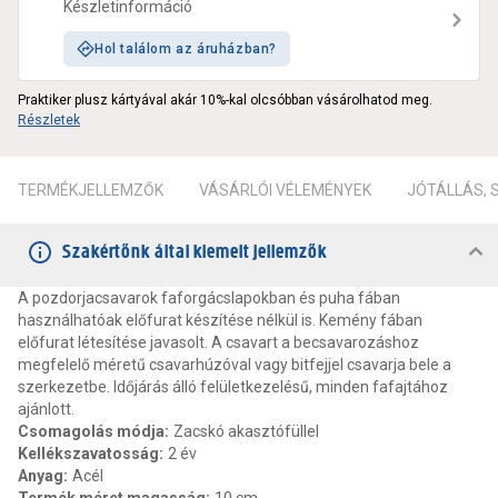
Készletinformáció
Hol találom az áruházban?
Praktiker plusz kártyával akár 10%-kal olcsóbban vásárolhatod meg.
Részletek
TERMÉKJELLEMZŐK
VÁSÁRLÓI VÉLEMÉNYEK
JÓTÁLLÁS,
Szakértőnk által kiemelt jellemzők
A pozdorjacsavarok faforgácslapokban és puha fában
használhatóak előfurat készítése nélkül is. Kemény fában
előfurat létesítése javasolt. A csavart a becsavarozáshoz
megfelelő méretű csavarhúzóval vagy bitfejjel csavarja bele a
szerkezetbe. Időjárás álló felületkezelésű, minden fafajtához
ajánlott.
Csomagolás módja
:
Zacskó akasztófüllel
Kellékszavatosság
:
2 év
Anyag
:
Acél