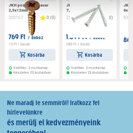
JKH pozdorjacsavar
JKH tokrögzítő csavar
JKH 
2,5x12mm
7,5x182
6x10
0
(
0
)
0
(
0
)
200107
256221
832
769 Ft
1.699 Ft
/ doboz
/ doboz
869
15 Ft
/ darab
283 Ft
/ darab
Kosárba
Kosárba
Szállítás:
2 munkanap
Szállítás:
2 munkanap
Szá
Készleten 23 áruházban
Készleten 23 áruházban
Ké
Ne maradj le semmiről! Iratkozz fel
hírlevelünkre
és merülj el kedvezményeink