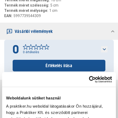
Termék méret magasság
:
10 cm
Termék méret szélesség
:
5 cm
Termék méret mélysége
:
1 cm
EAN
:
5997739544309
Vásárlói vélemények
0
0
értékelés
Értékelés írása
Jótállás, szavatosság
Weboldalunk sütiket használ
Csomagolási és súly információk
A praktiker.hu weboldal látogatásakor Ön hozzájárul,
hogy a Praktiker Kft. és szerződött partnerei