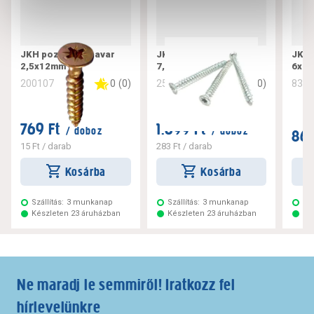
JKH pozdorjacsavar
JKH tokrögzítő csavar
JKH 
2,5x12mm
7,5x182
6x10
0
(
0
)
0
(
0
)
200107
256221
832
769 Ft
1.699 Ft
/ doboz
/ doboz
869
15 Ft
/ darab
283 Ft
/ darab
Kosárba
Kosárba
Szállítás:
3 munkanap
Szállítás:
3 munkanap
Szá
Készleten 23 áruházban
Készleten 23 áruházban
Ké
Ne maradj le semmiről! Iratkozz fel
hírlevelünkre