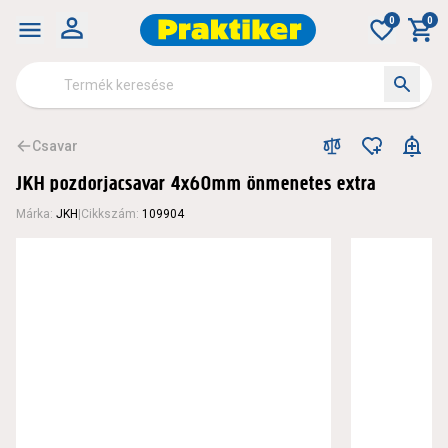
0
0
Csavar
JKH pozdorjacsavar 4x60mm önmenetes extra
Márka
:
JKH
|
Cikkszám
:
109904