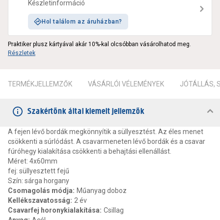
Készletinformáció
Hol találom az áruházban?
Praktiker plusz kártyával akár 10%-kal olcsóbban vásárolhatod meg.
Részletek
TERMÉKJELLEMZŐK
VÁSÁRLÓI VÉLEMÉNYEK
JÓTÁLLÁS,
Szakértőnk által kiemelt jellemzők
A fejen lévő bordák megkönnyítik a süllyesztést. Az éles menet
csökkenti a súrlódást. A csavarmeneten lévő bordák és a csavar
fúróhegy kialakítása csökkenti a behajtási ellenállást.
Méret: 4x60mm
fej: süllyesztett fejű
Szín: sárga horgany
Csomagolás módja
:
Műanyag doboz
Kellékszavatosság
:
2 év
Csavarfej horonykialakítása
:
Csillag