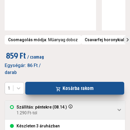
Csomagolás módja
:
Műanyag doboz
Csavarfej horonykialakí
859 Ft
/ csomag
Egységár:
86 Ft
/
darab
Kosárba rakom
1
Szállítás: péntekre (08.14.)
1.290 Ft-tól
Készleten 3 áruházban