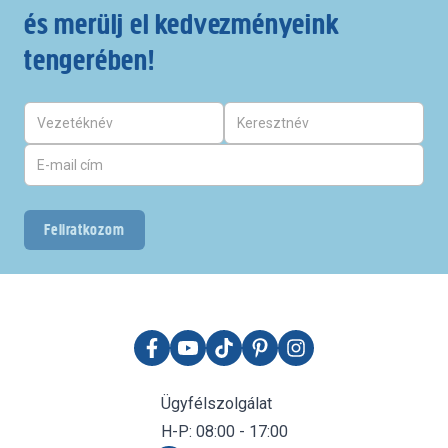
és merülj el kedvezményeink
tengerében!
Feliratkozom
Ügyfélszolgálat
H-P: 08:00 - 17:00