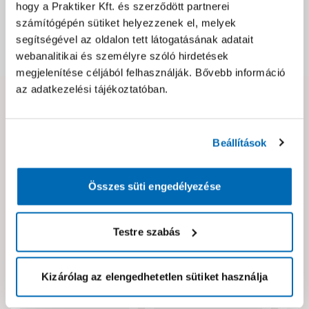
hogy a Praktiker Kft. és szerződött partnerei
Csomagolási és súly információk
számítógépén sütiket helyezzenek el, melyek
segítségével az oldalon tett látogatásának adatait
Dokumentumok, felelős személy
webanalitikai és személyre szóló hirdetések
megjelenítése céljából felhasználják. Bővebb információ
az adatkezelési tájékoztatóban.
Hibát találtál az oldalon vagy a termék leírásában?
Kérjük jelezd nekünk!
Beállítások
Neked ajánljuk!
Összes süti engedélyezése
Testre szabás
Kizárólag az elengedhetetlen sütiket használja