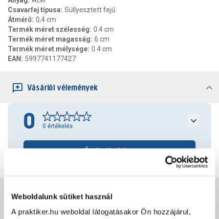
Anyag
:
Acél
Csavarfej típusa
:
Süllyesztett fejű
Átmérő
:
0,4 cm
Termék méret szélesség
:
0.4 cm
Termék méret magasság
:
6 cm
Termék méret mélysége
:
0.4 cm
EAN
:
5997741177427
Vásárlói vélemények
0
0
értékelés
Értékelés írása
Jótállás, szavatosság
Weboldalunk sütiket használ
A praktiker.hu weboldal látogatásakor Ön hozzájárul,