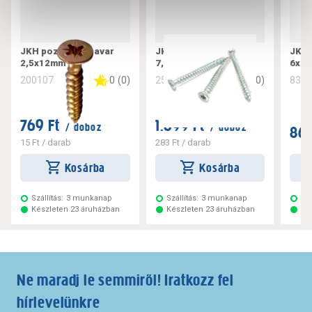
JKH pozdorjacsavar
JKH tokrögzítő csavar
JKH 
2,5x12mm
7,5x182
6x10
0
(
0
)
0
(
0
)
200107
256221
832
769 Ft
1.699 Ft
/ doboz
/ doboz
869
15 Ft
/ darab
283 Ft
/ darab
Kosárba
Kosárba
Szállítás:
3 munkanap
Szállítás:
3 munkanap
Szá
Készleten 23 áruházban
Készleten 23 áruházban
Ké
Ne maradj le semmiről! Iratkozz fel
hírlevelünkre