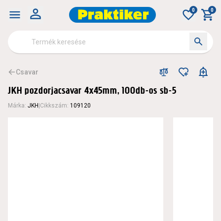
0
0
Csavar
JKH pozdorjacsavar 4x45mm, 100db-os sb-5
Márka
:
JKH
|
Cikkszám
:
109120