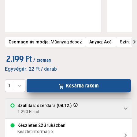
Csomagolás módja
:
Műanyag doboz
Anyag
:
Acél
Szín
:
Sá
2.199 Ft
/ csomag
Egységár:
22 Ft
/ darab
Kosárba rakom
1
Szállítás: szerdára (08.12.)
1.290 Ft-tól
Készleten 22 áruházban
Készletinformáció