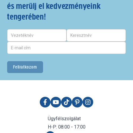
és merülj el kedvezményeink
tengerében!
Feliratkozom
Ügyfélszolgálat
H-P: 08:00 - 17:00