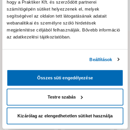
Csomagolási és súly információk
hogy a Praktiker Kft. és szerződött partnerei
számítógépén sütiket helyezzenek el, melyek
segítségével az oldalon tett látogatásának adatait
Dokumentumok, felelős személy
webanalitikai és személyre szóló hirdetések
megjelenítése céljából felhasználják. Bővebb információ
az adatkezelési tájékoztatóban.
Hibát találtál az oldalon vagy a termék leírásában?
Kérjük jelezd nekünk!
Beállítások
Neked ajánljuk!
Összes süti engedélyezése
Testre szabás
Kizárólag az elengedhetetlen sütiket használja