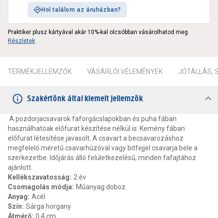
Hol találom az áruházban?
Praktiker plusz kártyával akár 10%-kal olcsóbban vásárolhatod meg.
Részletek
TERMÉKJELLEMZŐK
VÁSÁRLÓI VÉLEMÉNYEK
JÓTÁLLÁS,
Szakértőnk által kiemelt jellemzők
A pozdorjacsavarok faforgácslapokban és puha fában
használhatóak előfurat készítése nélkül is. Kemény fában
előfurat létesítése javasolt. A csavart a becsavarozáshoz
megfelelő méretű csavarhúzóval vagy bitfejjel csavarja bele a
szerkezetbe. Időjárás álló felületkezelésű, minden fafajtához
ajánlott.
Kellékszavatosság
:
2 év
Csomagolás módja
:
Műanyag doboz
Anyag
:
Acél
Szín
:
Sárga horgany
Átmérő
:
0,4 cm