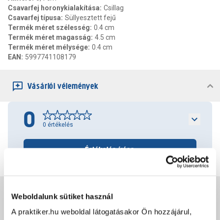
Csavarfej horonykialakítása
:
Csillag
Csavarfej típusa
:
Süllyesztett fejű
Termék méret szélesség
:
0.4 cm
Termék méret magasság
:
4.5 cm
Termék méret mélysége
:
0.4 cm
EAN
:
5997741108179
Vásárlói vélemények
0
0
értékelés
Értékelés írása
Jótállás, szavatosság
Weboldalunk sütiket használ
A praktiker.hu weboldal látogatásakor Ön hozzájárul,