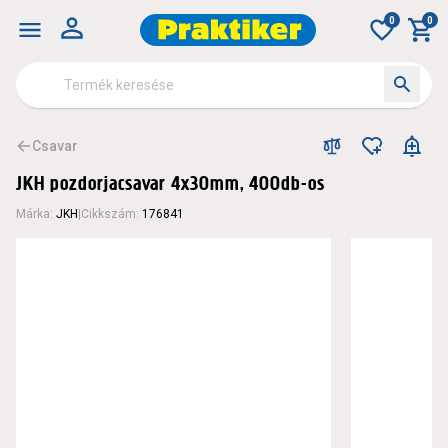
0
0
Csavar
JKH pozdorjacsavar 4x30mm, 400db-os
Márka
:
JKH
|
Cikkszám
:
176841