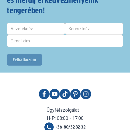
és merülj el kedvezményeink
tengerében!
Feliratkozom
Ügyfélszolgálat
H-P: 08:00 - 17:00
+36-80/32-32-32