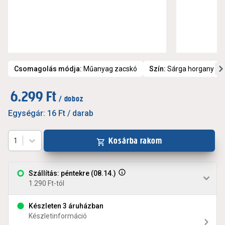
Csomagolás módja
:
Műanyag zacskó
Szín
:
Sárga horgany
6.299 Ft
/ doboz
Egységár:
16 Ft
/ darab
Kosárba rakom
1
Szállítás: péntekre (08.14.)
1.290 Ft-tól
Készleten 3 áruházban
Készletinformáció