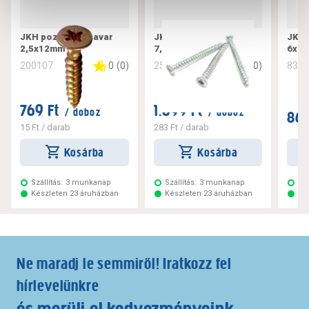
JKH pozdorjacsavar
JKH tokrögzítő csavar
JKH 
2,5x12mm
7,5x182
6x10
0
(
0
)
0
(
0
)
200107
256221
832
769 Ft
1.699 Ft
/ doboz
/ doboz
869
15 Ft
/ darab
283 Ft
/ darab
Kosárba
Kosárba
Szállítás:
3 munkanap
Szállítás:
3 munkanap
Szá
Készleten 23 áruházban
Készleten 23 áruházban
Ké
Ne maradj le semmiről! Iratkozz fel
hírlevelünkre