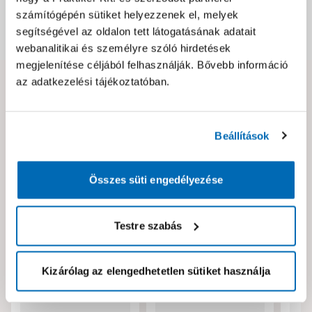
számítógépén sütiket helyezzenek el, melyek
segítségével az oldalon tett látogatásának adatait
Dokumentumok, felelős személy
webanalitikai és személyre szóló hirdetések
megjelenítése céljából felhasználják. Bővebb információ
az adatkezelési tájékoztatóban.
Hibát találtál az oldalon vagy a termék leírásában?
Kérjük jelezd nekünk!
Beállítások
Neked ajánljuk!
Összes süti engedélyezése
Testre szabás
Kizárólag az elengedhetetlen sütiket használja