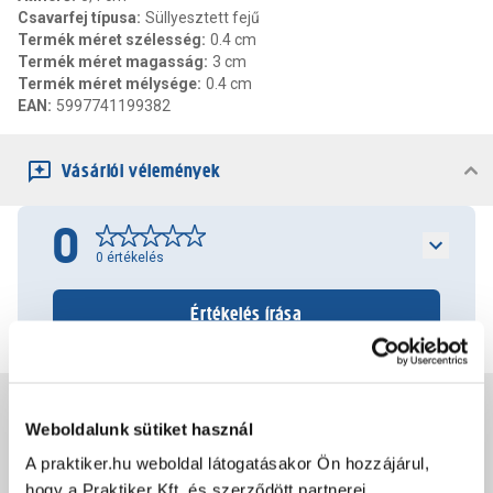
Csavarfej típusa
:
Süllyesztett fejű
Termék méret szélesség
:
0.4 cm
Termék méret magasság
:
3 cm
Termék méret mélysége
:
0.4 cm
EAN
:
5997741199382
Vásárlói vélemények
0
0
értékelés
Értékelés írása
Jótállás, szavatosság
Weboldalunk sütiket használ
A praktiker.hu weboldal látogatásakor Ön hozzájárul,
Csomagolási és súly információk
hogy a Praktiker Kft. és szerződött partnerei