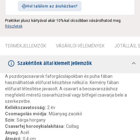
Hol találom az áruházban?
Praktiker plusz kártyával akár 10%-kal olcsóbban vásárolhatod meg.
Részletek
TERMÉKJELLEMZŐK
VÁSÁRLÓI VÉLEMÉNYEK
JÓTÁLLÁS,
Szakértőnk által kiemelt jellemzők
A pozdorjacsavarok faforgácslapokban és puha fában
használhatóak előfurat készítése nélkül is. Kemény fában
előfurat létesítése javasolt. A csavart a becsavarozáshoz
megfelelő méretű csavarhúzóval vagy bitfejjel csavarja bele a
szerkezetbe.
Kellékszavatosság
:
2 év
Csomagolás módja
:
Műanyag zacskó
Szín
:
Sárga horgany
Csavarfej horonykialakítása
:
Csillag
Anyag
:
Acél
Átmérő
:
0,4 cm