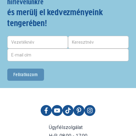
hírlevelünkre
és merülj el kedvezményeink
tengerében!
Feliratkozom
Ügyfélszolgálat
H-P: 08:00 - 17:00