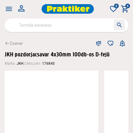
0
0
Csavar
JKH pozdorjacsavar 4x30mm 100db-os D-fejű
Márka
:
JKH
|
Cikkszám
:
176843