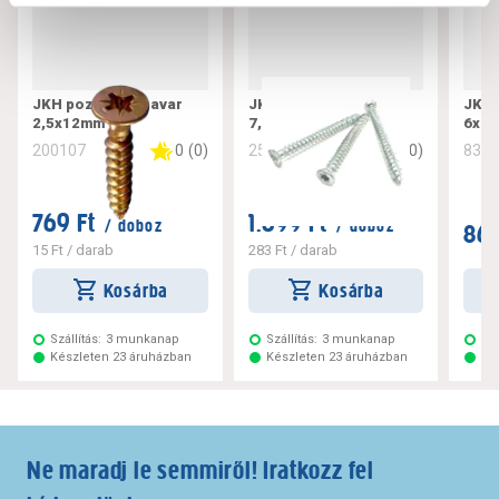
JKH pozdorjacsavar
JKH tokrögzítő csavar
JKH 
2,5x12mm
7,5x182
6x10
0
(
0
)
0
(
0
)
200107
256221
832
769 Ft
1.699 Ft
/ doboz
/ doboz
869
15 Ft
/ darab
283 Ft
/ darab
Kosárba
Kosárba
Szállítás:
3 munkanap
Szállítás:
3 munkanap
Szá
Készleten 23 áruházban
Készleten 23 áruházban
Ké
Ne maradj le semmiről! Iratkozz fel