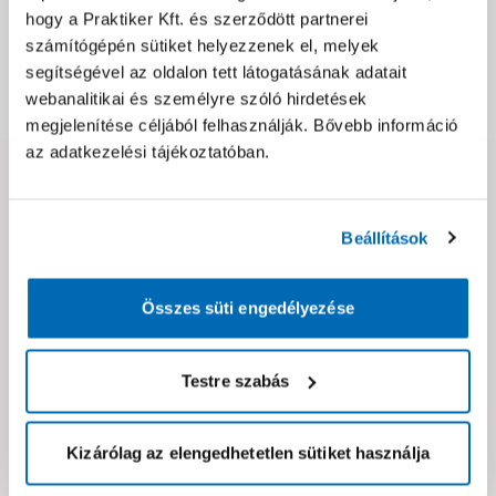
hogy a Praktiker Kft. és szerződött partnerei
Csomagolási és súly információk
számítógépén sütiket helyezzenek el, melyek
segítségével az oldalon tett látogatásának adatait
webanalitikai és személyre szóló hirdetések
Dokumentumok, felelős személy
megjelenítése céljából felhasználják. Bővebb információ
az adatkezelési tájékoztatóban.
Hibát találtál az oldalon vagy a termék leírásában?
Kérjük jelezd nekünk!
Beállítások
Neked ajánljuk!
Összes süti engedélyezése
Testre szabás
Kizárólag az elengedhetetlen sütiket használja