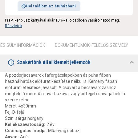
Hol találom az áruházban?
Praktiker plusz kártyával akár 10%-kal olcsóbban vásárolhatod meg.
Részletek
ÉS SÚLY INFORMÁCIÓK
DOKUMENTUMOK, FELELŐS SZEMÉLY
Szakértőnk által kiemelt jellemzők
A pozdorjacsavarok faforgácslapokban és puha fában
használhatóak előfurat készítése nélkül is. Kemény fában
előfurat létesítése javasolt. A csavart a becsavarozáshoz
megfelelő méretű csavarhúzóval vagy bitfejjel csavarja bele a
szerkezetbe.
Méret: 4x30mm
Fej: D-fejű
Szín: sárga horgany
Kellékszavatosság
:
2 év
Csomagolás módja
:
Műanyag doboz
Anyag
:
Acél