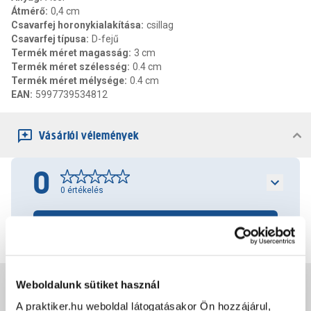
Átmérő
:
0,4 cm
Csavarfej horonykialakítása
:
csillag
Csavarfej típusa
:
D-fejű
Termék méret magasság
:
3 cm
Termék méret szélesség
:
0.4 cm
Termék méret mélysége
:
0.4 cm
EAN
:
5997739534812
Vásárlói vélemények
0
0
értékelés
Értékelés írása
Weboldalunk sütiket használ
Jótállás, szavatosság
A praktiker.hu weboldal látogatásakor Ön hozzájárul,