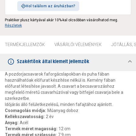
Hol találom az áruházban?
Praktiker plusz kártyával akár 10%-kal olcsóbban vásárolhatod meg.
Részletek
TERMÉKJELLEMZŐK
VÁSÁRLÓI VÉLEMÉNYEK
JÓTÁLLÁS,
Szakértőnk által kiemelt jellemzők
A pozdorjacsavarok faforgácslapokban és puha fában
használhatóak előfurat készítése nélkül is. Kemény fában
előfurat létesítése javasolt. A csavart a becsavarozáshoz
megfelelő méretű csavarhúzóval vagy bitfejjel csavarja bele a
szerkezetbe.
Időjárás álló felületkezelésű, minden fafajtához ajánlott.
Csomagolás módja
:
Műanyag doboz
Kellékszavatosság
:
2 év
Anyag
:
Acél
Termék méret magasság
:
12 cm
Termék méret szélesség
:
7.9 cm