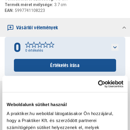
Termék méret mélysége
:
3.7 cm
EAN
:
5997741108223
Vásárlói vélemények
0
0
értékelés
Értékelés írása
Jótállás, szavatosság
Weboldalunk sütiket használ
Csomagolási és súly információk
A praktiker.hu weboldal látogatásakor Ön hozzájárul,
hogy a Praktiker Kft. és szerződött partnerei
számítógépén sütiket helyezzenek el, melyek
Dokumentumok, felelős személy