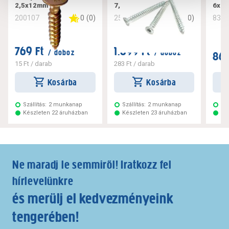
2,5x12mm
7,5x182
6x10
0
(
0
)
0
(
0
)
200107
256221
832
769 Ft
1.699 Ft
/ doboz
/ doboz
869
15 Ft
/ darab
283 Ft
/ darab
Kosárba
Kosárba
Szállítás:
2 munkanap
Szállítás:
2 munkanap
Szá
Készleten 22 áruházban
Készleten 23 áruházban
Ké
Ne maradj le semmiről! Iratkozz fel
hírlevelünkre
és merülj el kedvezményeink
tengerében!