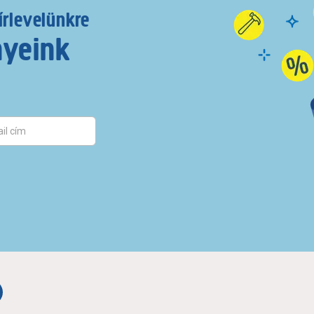
írlevelünkre
nyeink