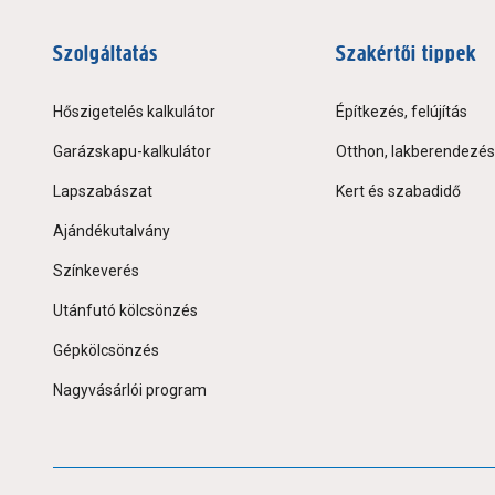
Szolgáltatás
Szakértői tippek
Hőszigetelés kalkulátor
Építkezés, felújítás
Garázskapu-kalkulátor
Otthon, lakberendezés
Lapszabászat
Kert és szabadidő
Ajándékutalvány
Színkeverés
Utánfutó kölcsönzés
Gépkölcsönzés
Nagyvásárlói program