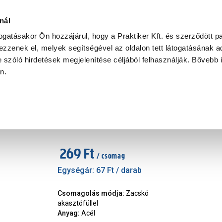
Ke
nál
togatásakor Ön hozzájárul, hogy a Praktiker Kft. és szerződött pa
zzenek el, melyek segítségével az oldalon tett látogatásának ad
Praktiker Professional
Szakiajánló
Ügyintézés és Információ
 szóló hirdetések megjelenítése céljából felhasználják. Bővebb 
an.
JKH pozdorjacsavar 4,5x50mm
Márka
:
JKH
|
Cikkszám
:
146669
269 Ft
/ csomag
Egységár:
67 Ft
/ darab
Csomagolás módja
:
Zacskó
akasztófüllel
Anyag
:
Acél