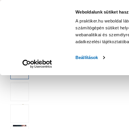
KATEGÓRIÁK
Weboldalunk sütiket hasz
A praktiker.hu weboldal lá
számítógépén sütiket helye
Ajánlatok
Márkanagykövet
Nyereményjáték
webanalitikai és személyre
adatkezelési tájékoztatób
Kezdőoldal
Építés, felújítás
Csavar, Zár, Vasalat
Csavar
Beállítások