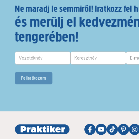
Ne maradj le semmiről! Iratkozz fel h
és merülj el kedvezmé
tengerében!
Feliratkozom