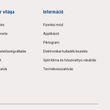
r világa
Információ
tés
Fizetési mód
énete
Applikáció
Piktogram
elelősségvállalás
Elektronikai hulladék kezelés
t
Split klíma és hőszivattyú vásárlás
latok
Termékvisszahívás