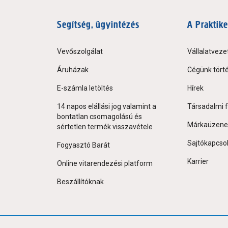
Segítség, ügyintézés
A Praktike
Vevőszolgálat
Vállalatveze
Áruházak
Cégünk tört
E-számla letöltés
Hírek
14 napos elállási jog valamint a
Társadalmi f
bontatlan csomagolású és
Márkaüzene
sértetlen termék visszavétele
Sajtókapcso
Fogyasztó Barát
Karrier
Online vitarendezési platform
Beszállítóknak