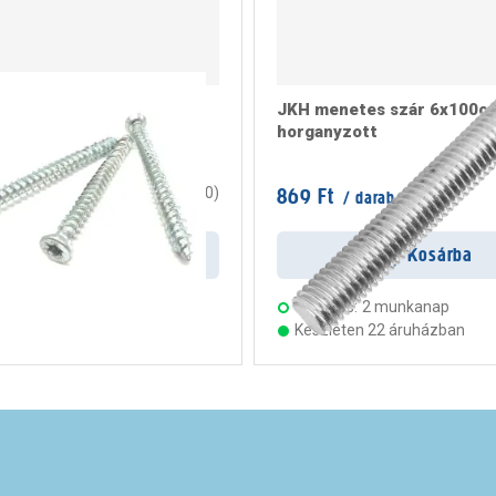
ögzítő csavar 7,5x182
JKH menetes szár 6x100c
horganyzott
/ doboz
869 Ft
0
(
0
)
/ darab
rab
Kosárba
Kosárba
s:
2 munkanap
Szállítás:
2 munkanap
ten 23 áruházban
Készleten 22 áruházban