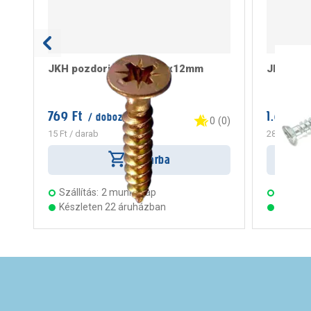
JKH pozdorjacsavar 2,5x12mm
JKH tokr
769 Ft
1.699 Ft
/ doboz
0
(
0
)
15 Ft
/ darab
283 Ft
/ da
Kosárba
Szállítás:
2 munkanap
Szállítá
Készleten 22 áruházban
Készle