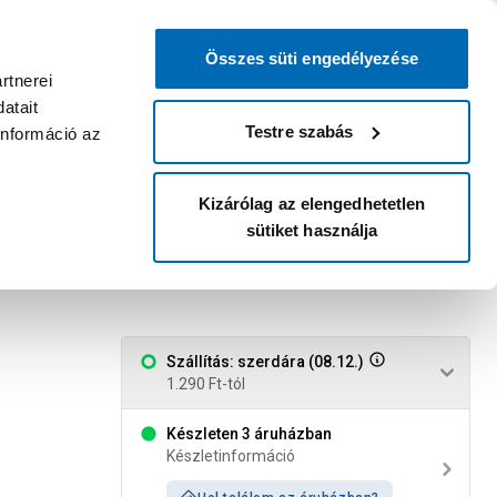
0
0
dvenc áruházam
:
Miért érdemes
Kérlek válassz
bejelentkezni?
Összes süti engedélyezése
Belépés
Listáim
Kosár
rtnerei
atait
Legyél Praktiker Plusz tag!
Áruházak és szolgáltatások
Karrier
Testre szabás
információ az
Kizárólag az elengedhetetlen
sütiket használja
 4db-os, mini
Szállítás: szerdára (08.12.)
1.290 Ft-tól
Készleten 3 áruházban
Készletinformáció