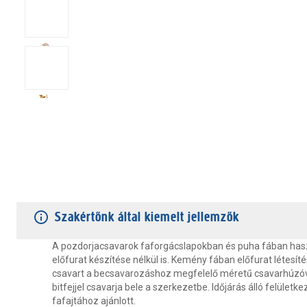
TERMÉKJELLEMZŐK
VÁSÁRLÓI VÉLEMÉNYEK
JÓTÁLLÁS
Szakértőnk által kiemelt jellemzők
A pozdorjacsavarok faforgácslapokban és puha fában ha
előfurat készítése nélkül is. Kemény fában előfurat létesíté
csavart a becsavarozáshoz megfelelő méretű csavarhúzóv
bitfejjel csavarja bele a szerkezetbe. Időjárás álló felületk
fafajtához ajánlott.