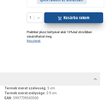
Hol találom az áruházban?
Kosárba rakom
1
Praktiker plusz kártyával akár 10%-kal olcsóbban
vásárolhatod meg.
Részletek
MENTUMOK, FELELŐS SZEMÉLY
Termék méret szélesség
:
5 cm
Termék méret mélysége
:
0.9 cm
EAN
:
5997739543500