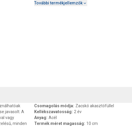
További termékjellemzők
, SZAVATOSSÁG
CSOMAGOLÁSI ÉS SÚLY INFORMÁCIÓK
DOKU
sználhatóak
Csomagolás módja
:
Zacskó akasztófüllel
se javasolt. A
Kellékszavatosság
:
2 év
al vagy
Anyag
:
Acél
ezelésű, minden
Termék méret magasság
:
10 cm