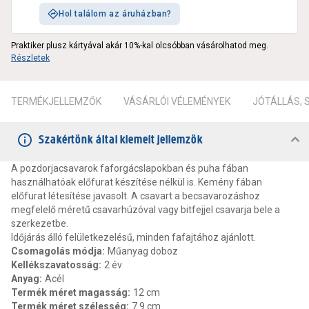
Hol találom az áruházban?
Praktiker plusz kártyával akár 10%-kal olcsóbban vásárolhatod meg.
Részletek
TERMÉKJELLEMZŐK
VÁSÁRLÓI VÉLEMÉNYEK
JÓTÁLLÁS,
Szakértőnk által kiemelt jellemzők
A pozdorjacsavarok faforgácslapokban és puha fában
használhatóak előfurat készítése nélkül is. Kemény fában
előfurat létesítése javasolt. A csavart a becsavarozáshoz
megfelelő méretű csavarhúzóval vagy bitfejjel csavarja bele a
szerkezetbe.
Időjárás álló felületkezelésű, minden fafajtához ajánlott.
Csomagolás módja
:
Műanyag doboz
Kellékszavatosság
:
2 év
Anyag
:
Acél
Termék méret magasság
:
12 cm
Termék méret szélesség
:
7.9 cm