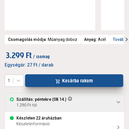
Csomagolás módja
:
Műanyag doboz
Anyag
:
Acél
További
3.299 Ft
/ csomag
Egységár:
27 Ft
/ darab
Kosárba rakom
1
Szállítás: péntekre (08.14.)
1.290 Ft-tól
Készleten 22 áruházban
Készletinformáció