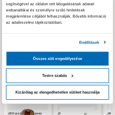
segítségével az oldalon tett látogatásának adatait
webanalitikai és személyre szóló hirdetések
megjelenítése céljából felhasználják. Bővebb információ
Hibát találtál az oldalon vagy a termék leírásában?
az adatkezelési tájékoztatóban.
Kérjük jelezd nekünk!
Beállítások
Neked ajánljuk!
Összes süti engedélyezése
Testre szabás
Kizárólag az elengedhetetlen sütiket használja
JKH pozdorjacsavar
JKH tokrögzítő csavar
JKH 