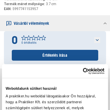
Termék méret mélysége
:
3.7 cm
EAN
:
5997741153957
Vásárlói vélemények
0
0
értékelés
Értékelés írása
Jótállás, szavatosság
Weboldalunk sütiket használ
Csomagolási és súly információk
A praktiker.hu weboldal látogatásakor Ön hozzájárul,
hogy a Praktiker Kft. és szerződött partnerei
számítógépén sütiket helyezzenek el, melyek
Dokumentumok, felelős személy