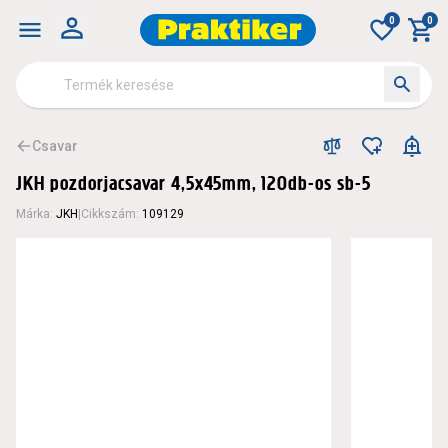
0
0
Csavar
JKH pozdorjacsavar 4,5x45mm, 120db-os sb-5
Márka
:
JKH
|
Cikkszám
:
109129