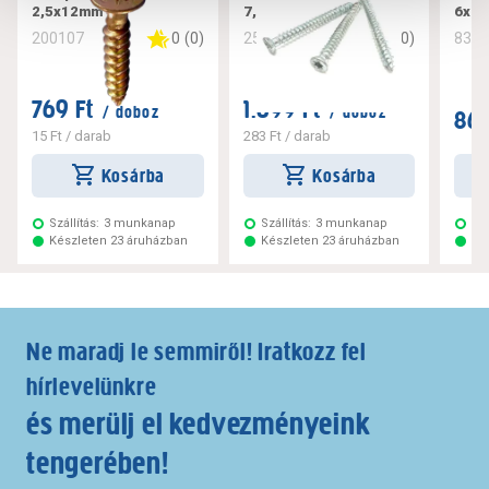
2,5x12mm
7,5x182
6x10
0
(
0
)
0
(
0
)
200107
256221
832
769 Ft
1.699 Ft
/ doboz
/ doboz
869
15 Ft
/ darab
283 Ft
/ darab
Kosárba
Kosárba
Szállítás:
3 munkanap
Szállítás:
3 munkanap
Szá
Készleten 23 áruházban
Készleten 23 áruházban
Ké
Ne maradj le semmiről! Iratkozz fel
hírlevelünkre
és merülj el kedvezményeink
tengerében!