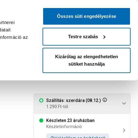
0
0
dvenc áruházam
:
Miért érdemes
Kérlek válassz
bejelentkezni?
Összes süti engedélyezése
Belépés
Listáim
Kosár
rtnerei
atait
Legyél Praktiker Plusz tag!
Áruházak és szolgáltatások
Karrier
Testre szabás
információ az
Kizárólag az elengedhetetlen
sütiket használja
 sb-1
Szállítás: szerdára (08.12.)
1.290 Ft-tól
Készleten 23 áruházban
Készletinformáció