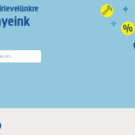
írlevelünkre
nyeink