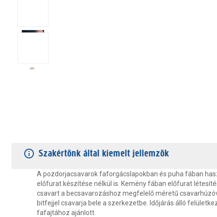
TERMÉKJELLEMZŐK
VÁSÁRLÓI VÉLEMÉNYEK
JÓTÁLLÁS
Szakértőnk által kiemelt jellemzők
A pozdorjacsavarok faforgácslapokban és puha fában ha
előfurat készítése nélkül is. Kemény fában előfurat létesíté
csavart a becsavarozáshoz megfelelő méretű csavarhúzóv
bitfejjel csavarja bele a szerkezetbe. Időjárás álló felületk
fafajtához ajánlott.