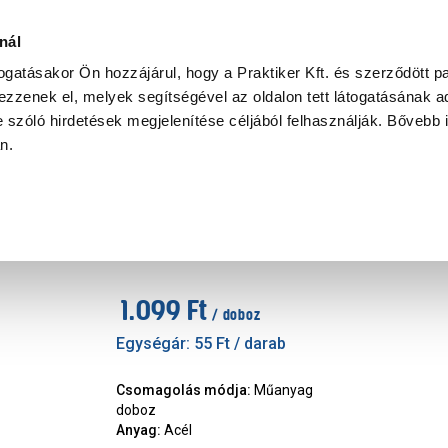
Ke
nál
togatásakor Ön hozzájárul, hogy a Praktiker Kft. és szerződött pa
zzenek el, melyek segítségével az oldalon tett látogatásának ad
Praktiker Professional
Szakiajánló
Ügyintézés és Információ
 szóló hirdetések megjelenítése céljából felhasználják. Bővebb 
an.
JKH pozdorjacsavar 4,5x40mm
Márka
:
JKH
|
Cikkszám
:
38884
1.099 Ft
/ doboz
Egységár:
55 Ft
/ darab
Csomagolás módja
:
Műanyag
doboz
Anyag
:
Acél