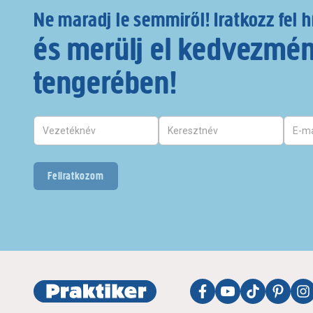
Ne maradj le semmiről! Iratkozz fel h
és merülj el kedvezmé
tengerében!
Feliratkozom