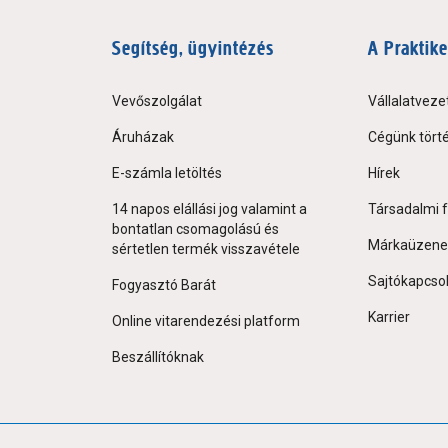
Segítség, ügyintézés
A Praktike
Vevőszolgálat
Vállalatveze
Áruházak
Cégünk tört
E-számla letöltés
Hírek
14 napos elállási jog valamint a
Társadalmi f
bontatlan csomagolású és
Márkaüzene
sértetlen termék visszavétele
Sajtókapcso
Fogyasztó Barát
Karrier
Online vitarendezési platform
Beszállítóknak