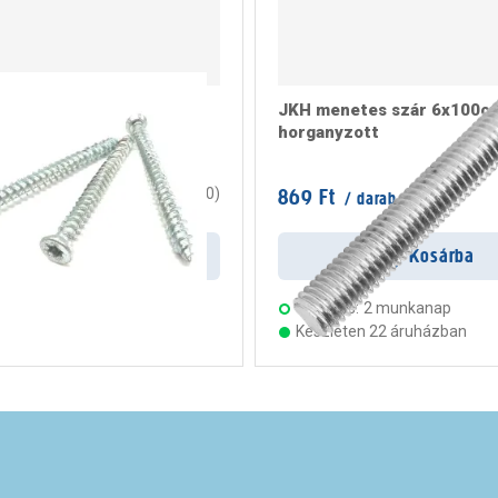
ögzítő csavar 7,5x182
JKH menetes szár 6x100c
horganyzott
/ doboz
869 Ft
0
(
0
)
/ darab
rab
Kosárba
Kosárba
s:
2 munkanap
Szállítás:
2 munkanap
ten 23 áruházban
Készleten 22 áruházban