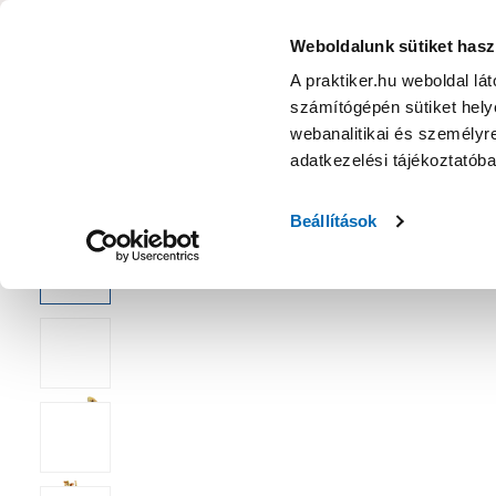
KATEGÓRIÁK
Weboldalunk sütiket hasz
A praktiker.hu weboldal lá
számítógépén sütiket helye
Ajánlatok
Márkanagykövet
Nyereményjáték
webanalitikai és személyre
adatkezelési tájékoztatób
Kezdőoldal
Építés, felújítás
Csavar, Zár, Vasalat
Csavar
Beállítások