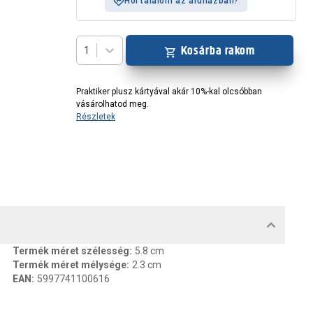
Hol találom az áruházban?
Kosárba rakom
1
Praktiker plusz kártyával akár 10%-kal olcsóbban
vásárolhatod meg.
Részletek
MENTUMOK, FELELŐS SZEMÉLY
Termék méret szélesség
:
5.8 cm
Termék méret mélysége
:
2.3 cm
EAN
:
5997741100616