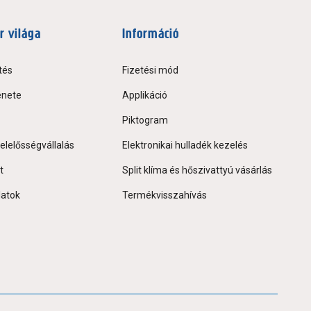
r világa
Információ
tés
Fizetési mód
énete
Applikáció
Piktogram
elelősségvállalás
Elektronikai hulladék kezelés
t
Split klíma és hőszivattyú vásárlás
latok
Termékvisszahívás