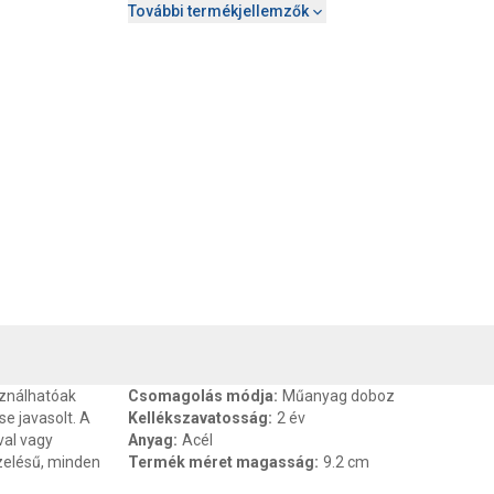
További termékjellemzők
, SZAVATOSSÁG
CSOMAGOLÁSI ÉS SÚLY INFORMÁCIÓK
DOKU
sználhatóak
Csomagolás módja
:
Műanyag doboz
se javasolt. A
Kellékszavatosság
:
2 év
al vagy
Anyag
:
Acél
ezelésű, minden
Termék méret magasság
:
9.2 cm