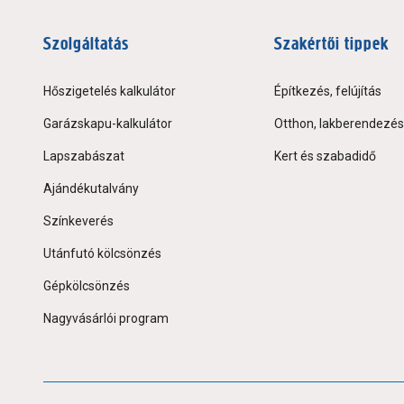
Szolgáltatás
Szakértői tippek
Hőszigetelés kalkulátor
Építkezés, felújítás
Garázskapu-kalkulátor
Otthon, lakberendezés
Lapszabászat
Kert és szabadidő
Ajándékutalvány
Színkeverés
Utánfutó kölcsönzés
Gépkölcsönzés
Nagyvásárlói program