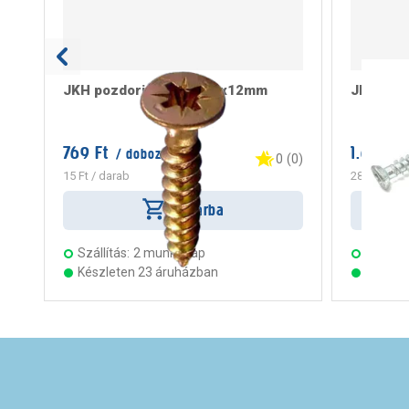
JKH pozdorjacsavar 2,5x12mm
JKH tokr
769 Ft
1.699 Ft
/ doboz
0
(
0
)
15 Ft
/ darab
283 Ft
/ da
Kosárba
Szállítás:
2 munkanap
Szállítá
Készleten 23 áruházban
Készle