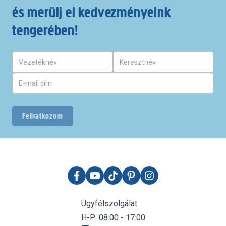
és merülj el kedvezményeink
tengerében!
Feliratkozom
Ügyfélszolgálat
H-P: 08:00 - 17:00