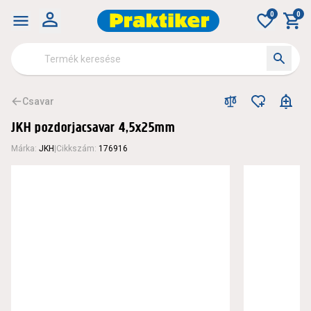
0
0
Csavar
JKH pozdorjacsavar 4,5x25mm
Márka
:
JKH
|
Cikkszám
:
176916