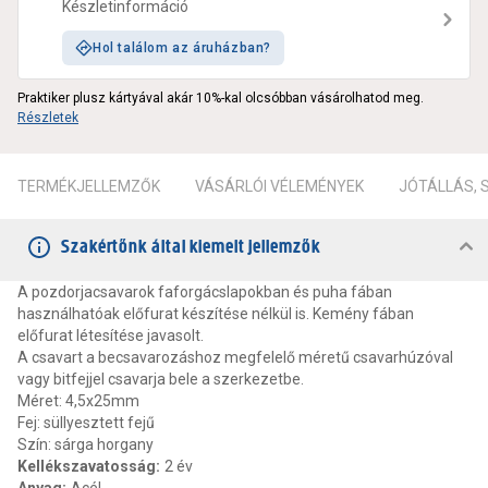
Készletinformáció
Hol találom az áruházban?
Praktiker plusz kártyával akár 10%-kal olcsóbban vásárolhatod meg.
Részletek
TERMÉKJELLEMZŐK
VÁSÁRLÓI VÉLEMÉNYEK
JÓTÁLLÁS,
Szakértőnk által kiemelt jellemzők
A pozdorjacsavarok faforgácslapokban és puha fában
használhatóak előfurat készítése nélkül is. Kemény fában
előfurat létesítése javasolt.
A csavart a becsavarozáshoz megfelelő méretű csavarhúzóval
vagy bitfejjel csavarja bele a szerkezetbe.
Méret: 4,5x25mm
Fej: süllyesztett fejű
Szín: sárga horgany
Kellékszavatosság
:
2 év