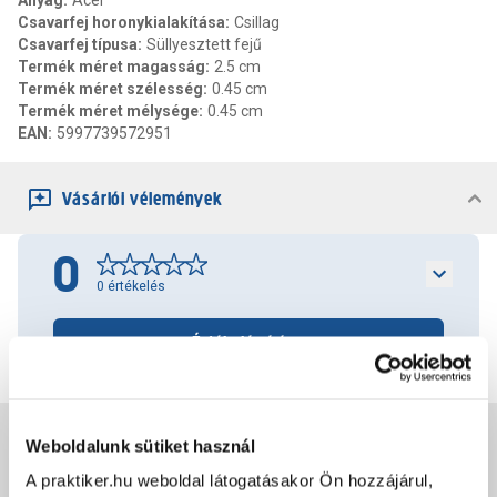
Anyag
:
Acél
Csavarfej horonykialakítása
:
Csillag
Csavarfej típusa
:
Süllyesztett fejű
Termék méret magasság
:
2.5 cm
Termék méret szélesség
:
0.45 cm
Termék méret mélysége
:
0.45 cm
EAN
:
5997739572951
Vásárlói vélemények
0
0
értékelés
Értékelés írása
Jótállás, szavatosság
Weboldalunk sütiket használ
A praktiker.hu weboldal látogatásakor Ön hozzájárul,