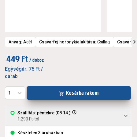
Anyag
:
Acél
Csavarfej horonykialakítása
:
Csillag
Csavarfej
449 Ft
/ doboz
Egységár:
75 Ft
/
darab
Kosárba rakom
1
Szállítás: péntekre (08.14.)
1.290 Ft-tól
Készleten 3 áruházban