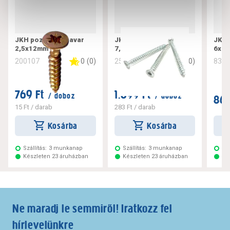
JKH pozdorjacsavar
JKH tokrögzítő csavar
JKH 
2,5x12mm
7,5x182
6x10
0
(
0
)
0
(
0
)
200107
256221
832
769 Ft
1.699 Ft
/ doboz
/ doboz
869
15 Ft
/ darab
283 Ft
/ darab
Kosárba
Kosárba
Szállítás:
3 munkanap
Szállítás:
3 munkanap
Szá
Készleten 23 áruházban
Készleten 23 áruházban
Ké
Ne maradj le semmiről! Iratkozz fel
hírlevelünkre