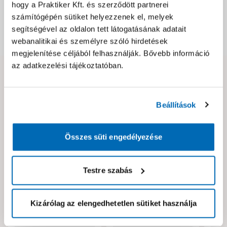
hogy a Praktiker Kft. és szerződött partnerei
Csomagolási és súly információk
számítógépén sütiket helyezzenek el, melyek
segítségével az oldalon tett látogatásának adatait
Dokumentumok, felelős személy
webanalitikai és személyre szóló hirdetések
megjelenítése céljából felhasználják. Bővebb információ
az adatkezelési tájékoztatóban.
Hibát találtál az oldalon vagy a termék leírásában?
Kérjük jelezd nekünk!
Beállítások
Neked ajánljuk!
Összes süti engedélyezése
Testre szabás
Kizárólag az elengedhetetlen sütiket használja