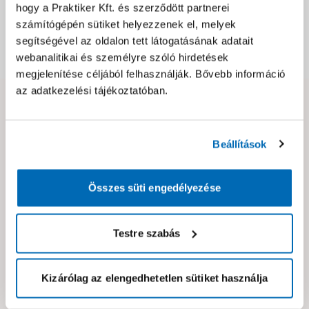
hogy a Praktiker Kft. és szerződött partnerei
Csomagolási és súly információk
számítógépén sütiket helyezzenek el, melyek
segítségével az oldalon tett látogatásának adatait
Dokumentumok, felelős személy
webanalitikai és személyre szóló hirdetések
megjelenítése céljából felhasználják. Bővebb információ
az adatkezelési tájékoztatóban.
Hibát találtál az oldalon vagy a termék leírásában?
Kérjük jelezd nekünk!
Beállítások
Neked ajánljuk!
Összes süti engedélyezése
Testre szabás
Kizárólag az elengedhetetlen sütiket használja