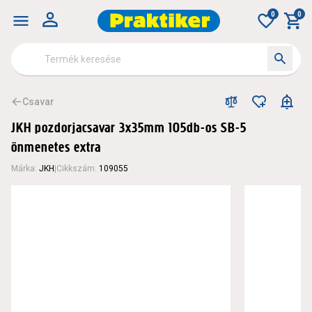
0
0
Csavar
JKH pozdorjacsavar 3x35mm 105db-os SB-5
önmenetes extra
Márka
:
JKH
|
Cikkszám
:
109055