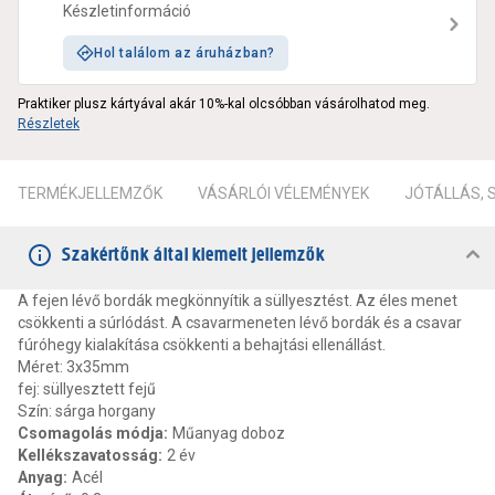
Készletinformáció
Hol találom az áruházban?
Praktiker plusz kártyával akár 10%-kal olcsóbban vásárolhatod meg.
Részletek
TERMÉKJELLEMZŐK
VÁSÁRLÓI VÉLEMÉNYEK
JÓTÁLLÁS,
Szakértőnk által kiemelt jellemzők
A fejen lévő bordák megkönnyítik a süllyesztést. Az éles menet
csökkenti a súrlódást. A csavarmeneten lévő bordák és a csavar
fúróhegy kialakítása csökkenti a behajtási ellenállást.
Méret: 3x35mm
fej: süllyesztett fejű
Szín: sárga horgany
Csomagolás módja
:
Műanyag doboz
Kellékszavatosság
:
2 év
Anyag
:
Acél