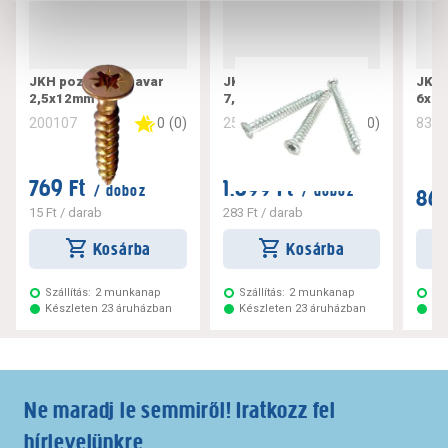
JKH pozdorjacsavar
JKH tokrögzítő csavar
JKH 
2,5x12mm
7,5x182
6x10
0
(
0
)
0
(
0
)
200107
256221
832
769 Ft
1.699 Ft
/ doboz
/ doboz
869
15 Ft
/ darab
283 Ft
/ darab
Kosárba
Kosárba
Szállítás:
2 munkanap
Szállítás:
2 munkanap
Szá
Készleten 23 áruházban
Készleten 23 áruházban
Ké
Ne maradj le semmiről! Iratkozz fel
hírlevelünkre