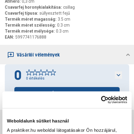
Átmérő
:
0,3 cm
Csavarfej horonykialakítása
:
csillag
Csavarfej típusa
:
süllyesztett fejű
Termék méret magasság
:
3.5 cm
Termék méret szélesség
:
0.3 cm
Termék méret mélysége
:
0.3 cm
EAN
:
5997741176888
Vásárlói vélemények
0
0
értékelés
Értékelés írása
Jótállás, szavatosság
Weboldalunk sütiket használ
A praktiker.hu weboldal látogatásakor Ön hozzájárul,