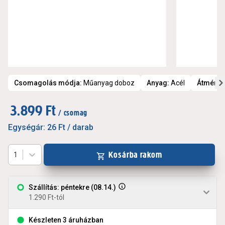
Csomagolás módja
:
Műanyag doboz
Anyag
:
Acél
Átmérő
:
3.899 Ft
/ csomag
Egységár:
26 Ft
/ darab
Kosárba rakom
1
Szállítás: péntekre (08.14.)
1.290 Ft-tól
Készleten 3 áruházban