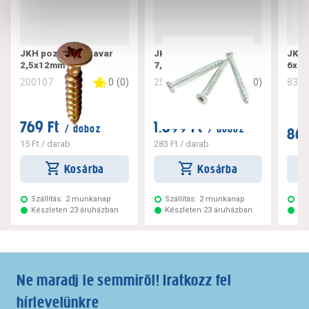
JKH pozdorjacsavar
JKH tokrögzítő csavar
JKH 
2,5x12mm
7,5x182
6x10
0
(
0
)
0
(
0
)
200107
256221
832
769 Ft
1.699 Ft
/ doboz
/ doboz
869
15 Ft
/ darab
283 Ft
/ darab
Kosárba
Kosárba
Szállítás:
2 munkanap
Szállítás:
2 munkanap
Szá
Készleten 23 áruházban
Készleten 23 áruházban
Ké
Ne maradj le semmiről! Iratkozz fel
hírlevelünkre