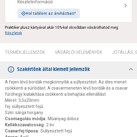
Készletinformáció
Hol találom az áruházban?
Praktiker plusz kártyával akár 10%-kal olcsóbban vásárolhatod meg.
Részletek
TERMÉKJELLEMZŐK
VÁSÁRLÓI VÉLEMÉNYEK
JÓTÁLLÁS,
Szakértőnk által kiemelt jellemzők
A fejen lévő bordák megkönnyítik a süllyesztést. Az éles menet
csökkenti a súrlódást. A csavarmeneten lévő bordák és a csavar
fúróhegy kialakítása csökkenti a behajtási ellenállást.
Méret: 3,5x20mm
fej: süllyesztett fejű
Szín: sárga horgany
Csomagolás módja
:
Műanyag doboz
Kellékszavatosság
:
2 év
Csavarfej típusa
:
Süllyesztett fejű