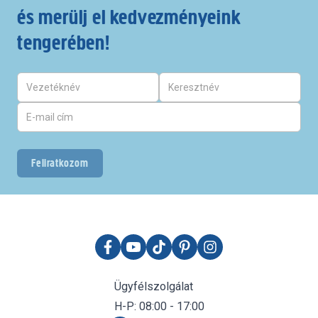
és merülj el kedvezményeink
tengerében!
Feliratkozom
Ügyfélszolgálat
H-P: 08:00 - 17:00