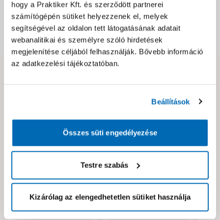
hogy a Praktiker Kft. és szerződött partnerei
Csomagolási és súly információk
számítógépén sütiket helyezzenek el, melyek
segítségével az oldalon tett látogatásának adatait
Dokumentumok, felelős személy
webanalitikai és személyre szóló hirdetések
megjelenítése céljából felhasználják. Bővebb információ
az adatkezelési tájékoztatóban.
Hibát találtál az oldalon vagy a termék leírásában?
Kérjük jelezd nekünk!
Beállítások
Neked ajánljuk!
Összes süti engedélyezése
Testre szabás
Kizárólag az elengedhetetlen sütiket használja