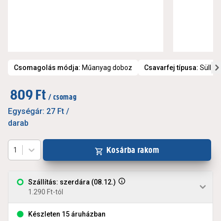
Csomagolás módja
:
Műanyag doboz
Csavarfej típusa
:
Süllyes
809 Ft
/ csomag
Egységár:
27 Ft
/
darab
Kosárba rakom
1
Szállítás: szerdára (08.12.)
1.290 Ft-tól
Készleten 15 áruházban