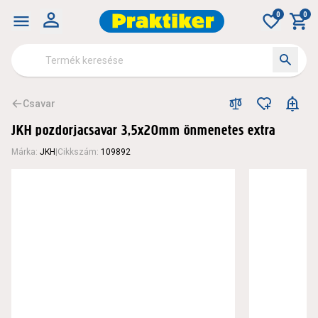
0
0
Csavar
JKH pozdorjacsavar 3,5x20mm önmenetes extra
Márka
:
JKH
|
Cikkszám
:
109892