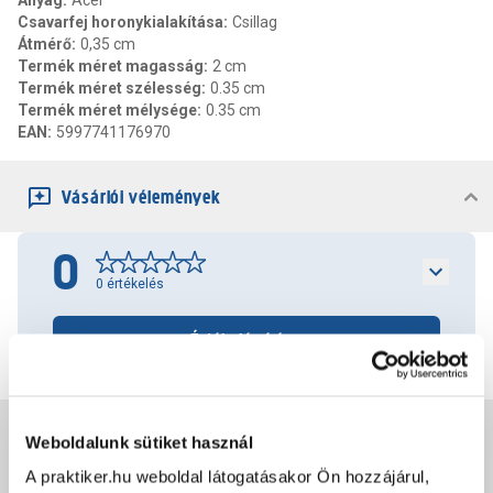
Anyag
:
Acél
Csavarfej horonykialakítása
:
Csillag
Átmérő
:
0,35 cm
Termék méret magasság
:
2 cm
Termék méret szélesség
:
0.35 cm
Termék méret mélysége
:
0.35 cm
EAN
:
5997741176970
Vásárlói vélemények
0
0
értékelés
Értékelés írása
Jótállás, szavatosság
Weboldalunk sütiket használ
A praktiker.hu weboldal látogatásakor Ön hozzájárul,