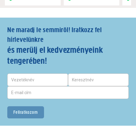
Ne maradj le semmiről! Iratkozz fel
hírlevelünkre
és merülj el kedvezményeink
tengerében!
Feliratkozom