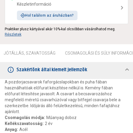
Készletinformáció
Hol találom az áruházban?
Praktiker plusz kártyával akár 10%-kal olcsóbban vásárolhatod meg.
Részletek
JÓTÁLLÁS, SZAVATOSSÁG
CSOMAGOLÁSI ÉS SÚLY INFORMÁC
Szakértőnk által kiemelt jellemzők
A pozdorjacsavarok faforgácslapokban és puha fában
használhatóak előfurat készítése nélkül is. Kemény fában
előfurat létesítése javasolt. A csavart a becsavarozáshoz
megfelelő méretű csavarhúzóval vagy bitfejjel csavarja bele a
szerkezetbe. Időjárás álló felületkezelésű, minden fafajtához
ajánlott.
Csomagolás módja
:
Műanyag doboz
Kellékszavatosság
:
2 év
Anyag
:
Acél