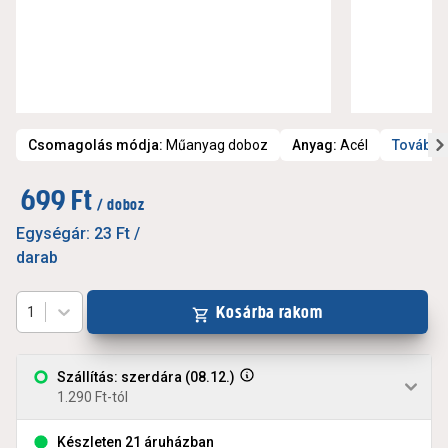
Csomagolás módja
:
Műanyag doboz
Anyag
:
Acél
További
699 Ft
/ doboz
Egységár:
23 Ft
/
darab
Kosárba rakom
1
Szállítás: szerdára (08.12.)
1.290 Ft-tól
Készleten 21 áruházban