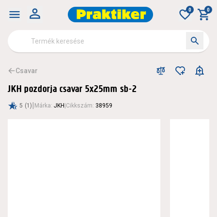
0
0
Csavar
JKH pozdorja csavar 5x25mm sb-2
|
5
(1)
Márka
:
JKH
|
Cikkszám
:
38959