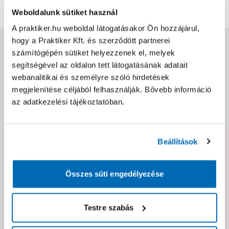
Weboldalunk sütiket használ
A praktiker.hu weboldal látogatásakor Ön hozzájárul,
hogy a Praktiker Kft. és szerződött partnerei
Jótállás, szavatosság
számítógépén sütiket helyezzenek el, melyek
segítségével az oldalon tett látogatásának adatait
Csomagolási és súly információk
webanalitikai és személyre szóló hirdetések
megjelenítése céljából felhasználják. Bővebb információ
az adatkezelési tájékoztatóban.
Dokumentumok, felelős személy
Beállítások
Hibát találtál az oldalon vagy a termék leírásában?
Kérjük jelezd nekünk!
Összes süti engedélyezése
Neked ajánljuk!
Testre szabás