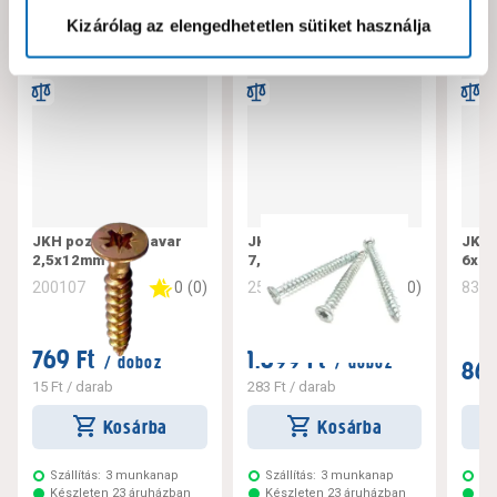
Kizárólag az elengedhetetlen sütiket használja
JKH pozdorjacsavar
JKH tokrögzítő csavar
JKH 
2,5x12mm
7,5x182
6x10
0
(
0
)
0
(
0
)
200107
256221
832
769 Ft
1.699 Ft
/ doboz
/ doboz
869
15 Ft
/ darab
283 Ft
/ darab
Kosárba
Kosárba
Szállítás:
3 munkanap
Szállítás:
3 munkanap
Szá
Készleten 23 áruházban
Készleten 23 áruházban
Ké