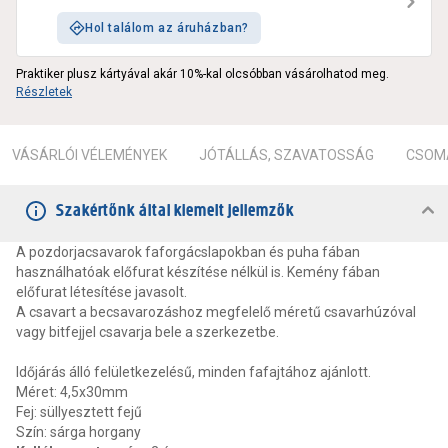
Hol találom az áruházban?
Praktiker plusz kártyával akár 10%-kal olcsóbban vásárolhatod meg.
Részletek
VÁSÁRLÓI VÉLEMÉNYEK
JÓTÁLLÁS, SZAVATOSSÁG
CSOMA
Szakértőnk által kiemelt jellemzők
A pozdorjacsavarok faforgácslapokban és puha fában
használhatóak előfurat készítése nélkül is. Kemény fában
előfurat létesítése javasolt.
A csavart a becsavarozáshoz megfelelő méretű csavarhúzóval
vagy bitfejjel csavarja bele a szerkezetbe.
Időjárás álló felületkezelésű, minden fafajtához ajánlott.
Méret: 4,5x30mm
Fej: süllyesztett fejű
Szín: sárga horgany