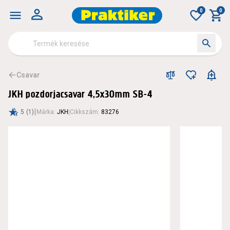
0
0
Csavar
JKH pozdorjacsavar 4,5x30mm SB-4
|
5
(1)
Márka
:
JKH
|
Cikkszám
:
83276