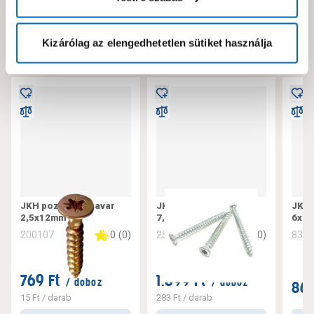
Neked ajánljuk!
Kizárólag az elengedhetetlen sütiket használja
JKH pozdorjacsavar
JKH tokrögzítő csavar
JKH 
2,5x12mm
7,5x182
6x10
0
(
0
)
0
(
0
)
200107
256221
832
769 Ft
1.699 Ft
/ doboz
/ doboz
869
15 Ft
/ darab
283 Ft
/ darab