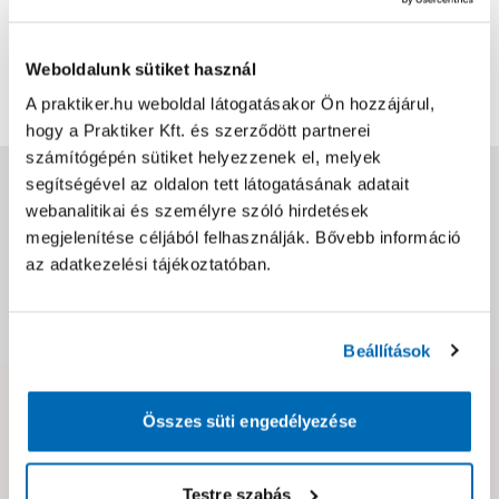
Mert ez a méret kellett!
Bővebben
Weboldalunk sütiket használ
0
1
A praktiker.hu weboldal látogatásakor Ön hozzájárul,
hogy a Praktiker Kft. és szerződött partnerei
számítógépén sütiket helyezzenek el, melyek
Jótállás, szavatosság
segítségével az oldalon tett látogatásának adatait
webanalitikai és személyre szóló hirdetések
megjelenítése céljából felhasználják. Bővebb információ
Csomagolási és súly információk
az adatkezelési tájékoztatóban.
Dokumentumok, felelős személy
Beállítások
Hibát találtál az oldalon vagy a termék leírásában?
Összes süti engedélyezése
Kérjük jelezd nekünk!
Testre szabás