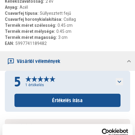
Kellékszavatosság
:
2 év
Anyag
:
Acél
Csavarfej típusa
:
Süllyesztett fejű
Csavarfej horonykialakítása
:
Csillag
Termék méret szélesség
:
0.45 cm
Termék méret mélysége
:
0.45 cm
Termék méret magasság
:
3 cm
EAN
:
5997741189482
Vásárlói vélemények
5
1
értékelés
Értékelés írása
2023.09.18.