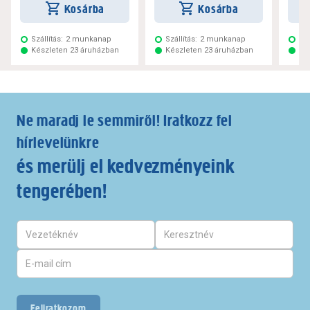
Kosárba
Kosárba
Szállítás:
2 munkanap
Szállítás:
2 munkanap
Szá
Készleten 23 áruházban
Készleten 23 áruházban
Ké
Ne maradj le semmiről! Iratkozz fel
hírlevelünkre
és merülj el kedvezményeink
tengerében!
Feliratkozom