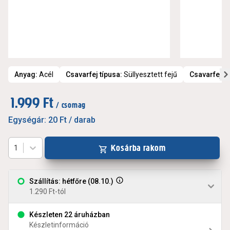
Anyag
:
Acél
Csavarfej típusa
:
Süllyesztett fejű
Csavarfej h
1.999 Ft
/ csomag
Egységár:
20 Ft
/ darab
Kosárba rakom
1
Szállítás: hétfőre (08.10.)
1.290 Ft-tól
Készleten 22 áruházban
Készletinformáció