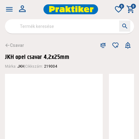
0
0
Csavar
JKH opel csavar 4,2x25mm
Márka
:
JKH
|
Cikkszám
:
219004