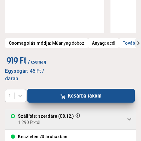
Csomagolás módja
:
Műanyag doboz
Anyag
:
acél
További 
919 Ft
/ csomag
Egységár:
46 Ft
/
darab
Kosárba rakom
1
Szállítás: szerdára (08.12.)
1.290 Ft-tól
Készleten 23 áruházban