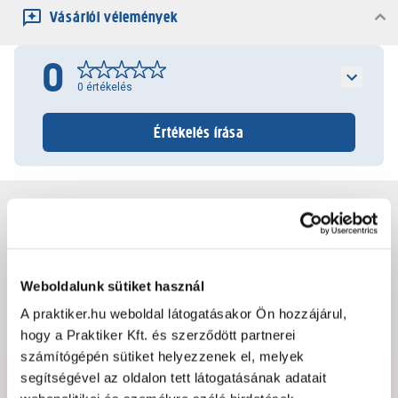
Vásárlói vélemények
0
0
értékelés
Értékelés írása
Jótállás, szavatosság
Csomagolási és súly információk
Weboldalunk sütiket használ
A praktiker.hu weboldal látogatásakor Ön hozzájárul,
Dokumentumok, felelős személy
hogy a Praktiker Kft. és szerződött partnerei
számítógépén sütiket helyezzenek el, melyek
segítségével az oldalon tett látogatásának adatait
Hibát találtál az oldalon vagy a termék leírásában?