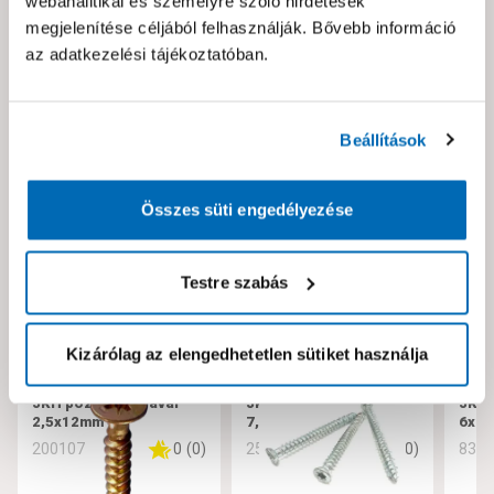
webanalitikai és személyre szóló hirdetések
Kérjük jelezd nekünk!
megjelenítése céljából felhasználják. Bővebb információ
az adatkezelési tájékoztatóban.
Neked ajánljuk!
Beállítások
Összes süti engedélyezése
Testre szabás
Kizárólag az elengedhetetlen sütiket használja
JKH pozdorjacsavar
JKH tokrögzítő csavar
JKH 
2,5x12mm
7,5x182
6x10
0
(
0
)
0
(
0
)
200107
256221
832