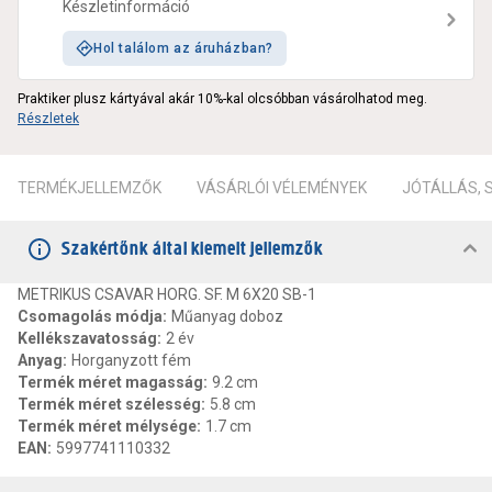
Készletinformáció
Hol találom az áruházban?
Praktiker plusz kártyával akár 10%-kal olcsóbban vásárolhatod meg.
Részletek
TERMÉKJELLEMZŐK
VÁSÁRLÓI VÉLEMÉNYEK
JÓTÁLLÁS,
Szakértőnk által kiemelt jellemzők
METRIKUS CSAVAR HORG. SF. M 6X20 SB-1
Csomagolás módja
:
Műanyag doboz
Kellékszavatosság
:
2 év
Anyag
:
Horganyzott fém
Termék méret magasság
:
9.2 cm
Termék méret szélesség
:
5.8 cm
Termék méret mélysége
:
1.7 cm
EAN
:
5997741110332