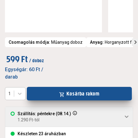
Csomagolás módja
:
Műanyag doboz
Anyag
:
Horganyzott fé
599 Ft
/ doboz
Egységár:
60 Ft
/
darab
Kosárba rakom
1
Szállítás: péntekre (08.14.)
1.290 Ft-tól
Készleten 23 áruházban