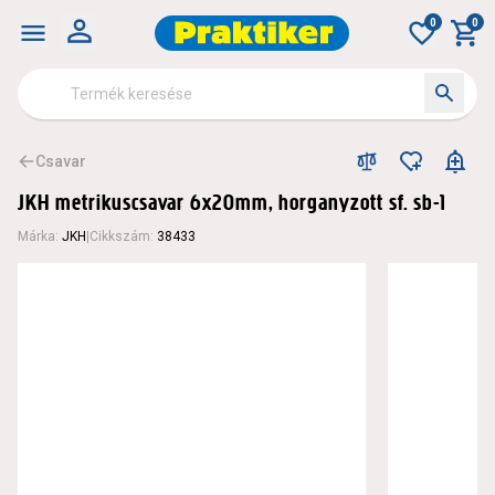
0
0
Csavar
JKH metrikuscsavar 6x20mm, horganyzott sf. sb-1
Márka
:
JKH
|
Cikkszám
:
38433