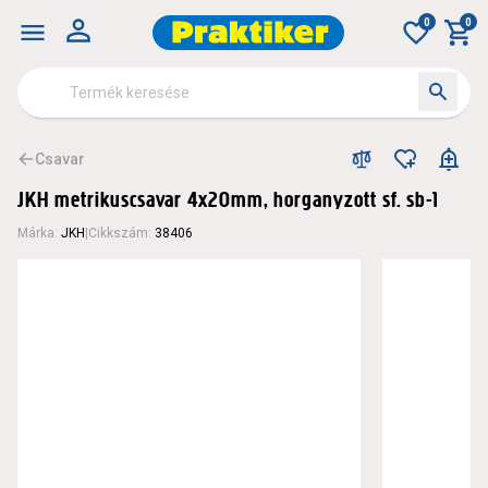
0
0
Csavar
JKH metrikuscsavar 4x20mm, horganyzott sf. sb-1
Márka
:
JKH
|
Cikkszám
:
38406