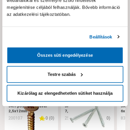
webanalitikai és személyre szóló hirdetések
Kérjük jelezd nekünk!
megjelenítése céljából felhasználják. Bővebb információ
az adatkezelési tájékoztatóban.
Neked ajánljuk!
Beállítások
Összes süti engedélyezése
Testre szabás
Kizárólag az elengedhetetlen sütiket használja
JKH pozdorjacsavar
JKH tokrögzítő csavar
JKH 
2,5x12mm
7,5x182
6x10
0
(
0
)
0
(
0
)
200107
256221
832