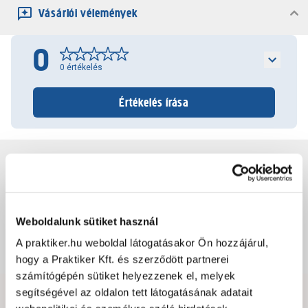
Vásárlói vélemények
0
0
értékelés
Értékelés írása
Jótállás, szavatosság
Csomagolási és súly információk
Weboldalunk sütiket használ
A praktiker.hu weboldal látogatásakor Ön hozzájárul,
Dokumentumok, felelős személy
hogy a Praktiker Kft. és szerződött partnerei
számítógépén sütiket helyezzenek el, melyek
segítségével az oldalon tett látogatásának adatait
Hibát találtál az oldalon vagy a termék leírásában?