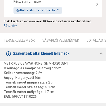
Készletinformáció
Hol találom az áruházban?
Praktiker plusz kártyával akár 10%-kal olcsóbban vásárolhatod meg.
Részletek
TERMÉKJELLEMZŐK
VÁSÁRLÓI VÉLEMÉNYEK
JÓTÁLLÁS,
Szakértőnk által kiemelt jellemzők
METRIKUS CSAVAR HORG. SF. M 4X20 SB-1
Csomagolás módja
:
Műanyag doboz
Kellékszavatosság
:
2 év
Anyag
:
Horganyzott fém
Termék méret magasság
:
9.2 cm
Termék méret szélesség
:
5.8 cm
Termék méret mélysége
:
1.7 cm
EAN
:
5997741110226