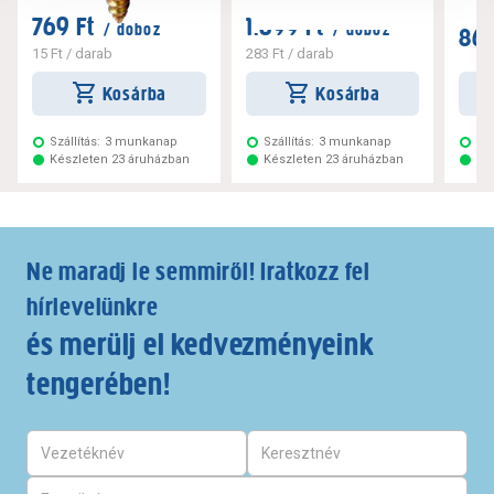
769 Ft
1.699 Ft
/ doboz
/ doboz
869
15 Ft
/ darab
283 Ft
/ darab
Kosárba
Kosárba
Szállítás:
3 munkanap
Szállítás:
3 munkanap
Szá
Készleten 23 áruházban
Készleten 23 áruházban
Ké
Ne maradj le semmiről! Iratkozz fel
hírlevelünkre
és merülj el kedvezményeink
tengerében!