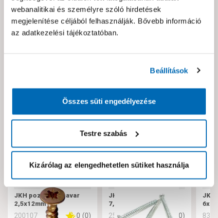
webanalitikai és személyre szóló hirdetések
Hibát találtál az oldalon vagy a termék leírásában?
megjelenítése céljából felhasználják. Bővebb információ
Kérjük jelezd nekünk!
az adatkezelési tájékoztatóban.
Neked ajánljuk!
Beállítások
Összes süti engedélyezése
Testre szabás
Kizárólag az elengedhetetlen sütiket használja
JKH pozdorjacsavar
JKH tokrögzítő csavar
JKH 
2,5x12mm
7,5x182
6x10
0
(
0
)
0
(
0
)
200107
256221
832