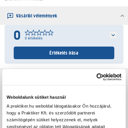
Vásárlói vélemények
0
0
értékelés
Értékelés írása
Jótállás, szavatosság
Csomagolási és súly információk
Weboldalunk sütiket használ
A praktiker.hu weboldal látogatásakor Ön hozzájárul,
hogy a Praktiker Kft. és szerződött partnerei
Dokumentumok, felelős személy
számítógépén sütiket helyezzenek el, melyek
segítségével az oldalon tett látogatásának adatait