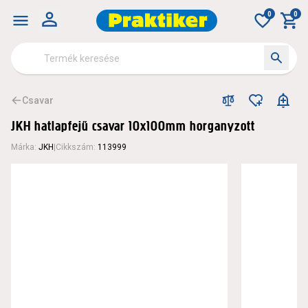
0
0
Csavar
JKH hatlapfejű csavar 10x100mm horganyzott
Márka
:
JKH
|
Cikkszám
:
113999