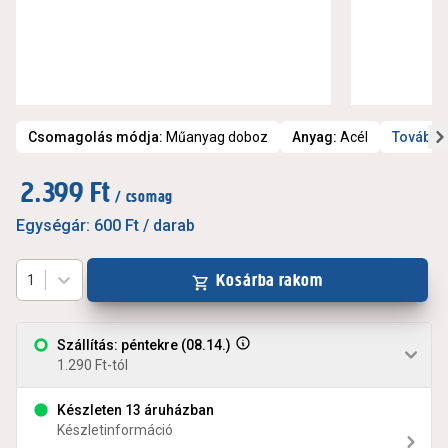
Csomagolás módja
:
Műanyag doboz
Anyag
:
Acél
További
2.399 Ft
/ csomag
Egységár:
600 Ft
/ darab
Kosárba rakom
1
Szállítás: péntekre (08.14.)
1.290 Ft-tól
Készleten 13 áruházban
Készletinformáció