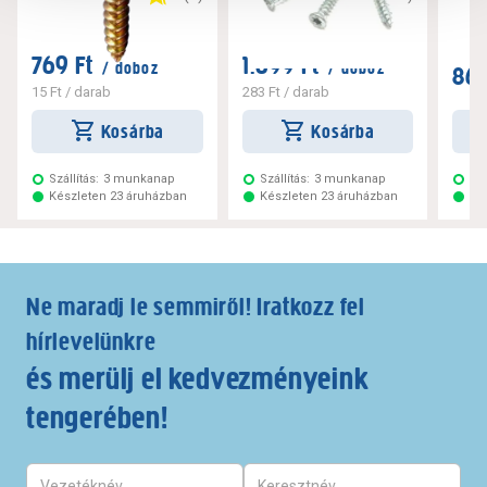
769 Ft
1.699 Ft
/ doboz
/ doboz
869
15 Ft
/ darab
283 Ft
/ darab
Kosárba
Kosárba
Szállítás:
3 munkanap
Szállítás:
3 munkanap
Szá
Készleten 23 áruházban
Készleten 23 áruházban
Ké
Ne maradj le semmiről! Iratkozz fel
hírlevelünkre
és merülj el kedvezményeink
tengerében!