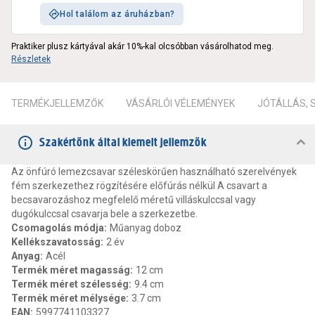
Hol találom az áruházban?
Praktiker plusz kártyával akár 10%-kal olcsóbban vásárolhatod meg.
Részletek
TERMÉKJELLEMZŐK
VÁSÁRLÓI VÉLEMÉNYEK
JÓTÁLLÁS,
Szakértőnk által kiemelt jellemzők
Az önfúró lemezcsavar széleskörűen használható szerelvények
fém szerkezethez rögzítésére előfúrás nélkül A csavart a
becsavarozáshoz megfelelő méretű villáskulccsal vagy
dugókulccsal csavarja bele a szerkezetbe.
Csomagolás módja
:
Műanyag doboz
Kellékszavatosság
:
2 év
Anyag
:
Acél
Termék méret magasság
:
12 cm
Termék méret szélesség
:
9.4 cm
Termék méret mélysége
:
3.7 cm
EAN
:
5997741103327