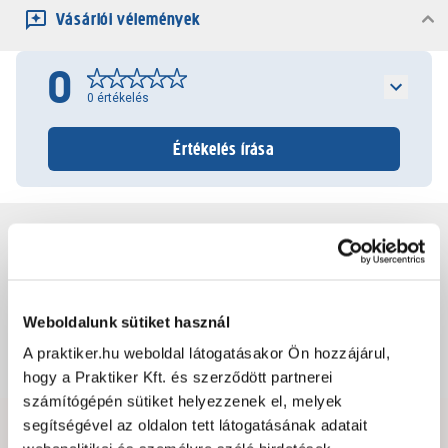
Vásárlói vélemények
0
0
értékelés
Értékelés írása
Jótállás, szavatosság
Csomagolási és súly információk
Weboldalunk sütiket használ
A praktiker.hu weboldal látogatásakor Ön hozzájárul,
Dokumentumok, felelős személy
hogy a Praktiker Kft. és szerződött partnerei
számítógépén sütiket helyezzenek el, melyek
segítségével az oldalon tett látogatásának adatait
Hibát találtál az oldalon vagy a termék leírásában?