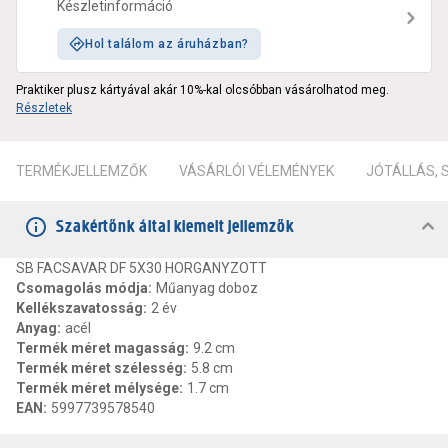
Készletinformáció
Hol találom az áruházban?
Praktiker plusz kártyával akár 10%-kal olcsóbban vásárolhatod meg.
Részletek
TERMÉKJELLEMZŐK
VÁSÁRLÓI VÉLEMÉNYEK
JÓTÁLLÁS,
Szakértőnk által kiemelt jellemzők
SB FACSAVAR DF 5X30 HORGANYZOTT
Csomagolás módja
:
Műanyag doboz
Kellékszavatosság
:
2 év
Anyag
:
acél
Termék méret magasság
:
9.2 cm
Termék méret szélesség
:
5.8 cm
Termék méret mélysége
:
1.7 cm
EAN
:
5997739578540