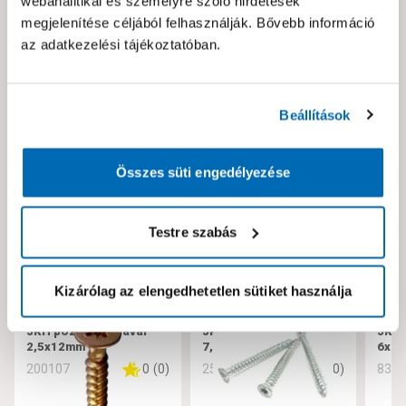
webanalitikai és személyre szóló hirdetések
Kérjük jelezd nekünk!
megjelenítése céljából felhasználják. Bővebb információ
az adatkezelési tájékoztatóban.
Neked ajánljuk!
Beállítások
Összes süti engedélyezése
Testre szabás
Kizárólag az elengedhetetlen sütiket használja
JKH pozdorjacsavar
JKH tokrögzítő csavar
JKH 
2,5x12mm
7,5x182
6x10
0
(
0
)
0
(
0
)
200107
256221
832