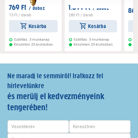
769 Ft
1.699 Ft
/ doboz
/ doboz
869
15 Ft
/ darab
283 Ft
/ darab
Kosárba
Kosárba
Szállítás:
3 munkanap
Szállítás:
3 munkanap
Szá
Készleten 23 áruházban
Készleten 23 áruházban
Ké
Ne maradj le semmiről! Iratkozz fel
hírlevelünkre
és merülj el kedvezményeink
tengerében!