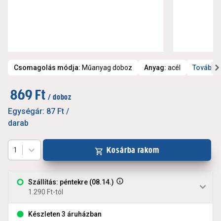
Csomagolás módja
:
Műanyag doboz
Anyag
:
acél
További 
869 Ft
/ doboz
Egységár:
87 Ft
/
darab
Kosárba rakom
1
Szállítás: péntekre (08.14.)
1.290 Ft-tól
Készleten 3 áruházban