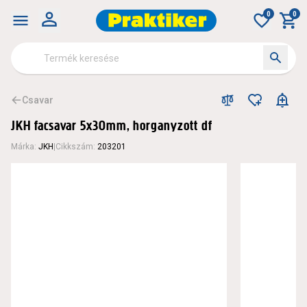
0
0
Csavar
JKH facsavar 5x30mm, horganyzott df
Márka
:
JKH
|
Cikkszám
:
203201