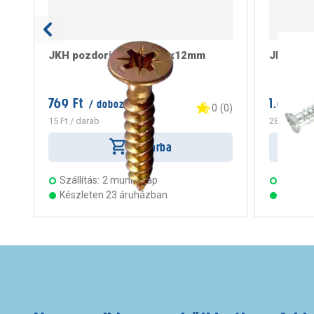
JKH pozdorjacsavar 2,5x12mm
JKH tokr
769 Ft
1.699 Ft
/ doboz
0
(
0
)
15 Ft
/ darab
283 Ft
/ da
Kosárba
Szállítás:
2 munkanap
Szállítá
Készleten 23 áruházban
Készle