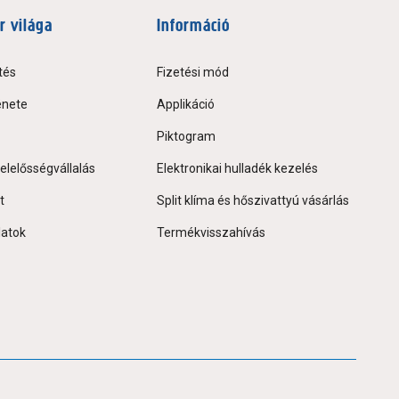
r világa
Információ
tés
Fizetési mód
énete
Applikáció
Piktogram
elelősségvállalás
Elektronikai hulladék kezelés
t
Split klíma és hőszivattyú vásárlás
latok
Termékvisszahívás