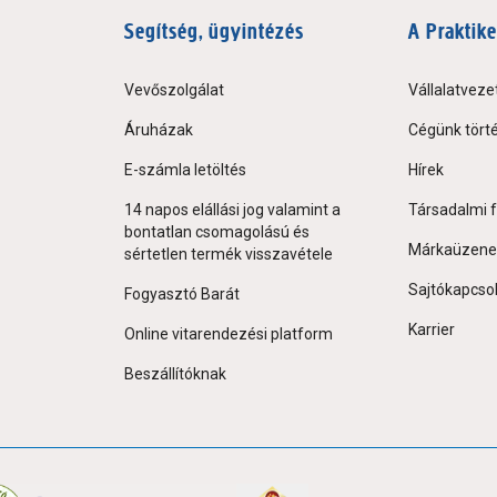
Segítség, ügyintézés
A Praktike
Vevőszolgálat
Vállalatveze
Áruházak
Cégünk tört
E-számla letöltés
Hírek
14 napos elállási jog valamint a
Társadalmi f
bontatlan csomagolású és
Márkaüzene
sértetlen termék visszavétele
Sajtókapcso
Fogyasztó Barát
Karrier
Online vitarendezési platform
Beszállítóknak