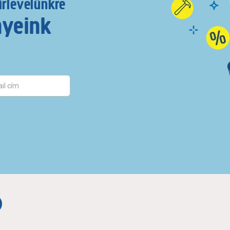
írlevelünkre
nyeink