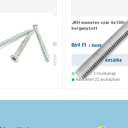
ögzítő csavar 7,5x182
JKH menetes szár 6x100c
horganyzott
/ doboz
869 Ft
0
(
0
)
/ darab
rab
Kosárba
Kosárba
s:
2 munkanap
Szállítás:
2 munkanap
ten 23 áruházban
Készleten 22 áruházban