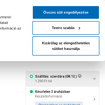
0
0
dvenc áruházam
:
Miért érdemes
Kérlek válassz
bejelentkezni?
Összes süti engedélyezése
Belépés
Listáim
Kosár
rtnerei
atait
Legyél Praktiker Plusz tag!
Áruházak és szolgáltatások
Karrier
Testre szabás
információ az
Kizárólag az elengedhetetlen
sütiket használja
zott df
Szállítás: szerdára (08.12.)
1.290 Ft-tól
Készleten 3 áruházban
Készletinformáció