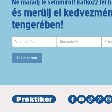
Ne maradj le semmiről! Iratkozz fel h
és merülj el kedvezmé
tengerében!
Feliratkozom