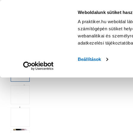
KATEGÓRIÁK
Weboldalunk sütiket hasz
A praktiker.hu weboldal lá
számítógépén sütiket helye
Ajánlatok
Márkanagykövet
Nyereményjáték
webanalitikai és személyre
adatkezelési tájékoztatób
Kezdőoldal
Építés, felújítás
Csavar, Zár, Vasalat
Csavar
Beállítások