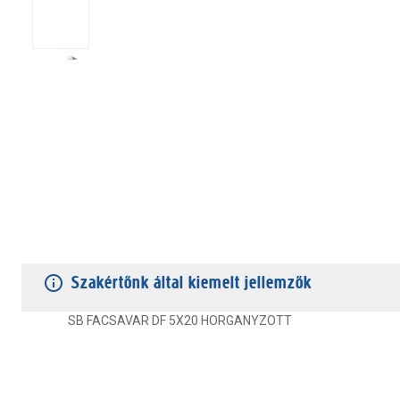
TERMÉKJELLEMZŐK
VÁSÁRLÓI VÉLEMÉNYEK
JÓTÁLLÁS
Szakértőnk által kiemelt jellemzők
SB FACSAVAR DF 5X20 HORGANYZOTT