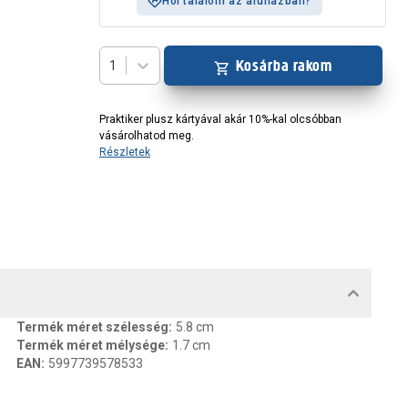
Hol találom az áruházban?
Kosárba rakom
1
Praktiker plusz kártyával akár 10%-kal olcsóbban
vásárolhatod meg.
Részletek
MENTUMOK, FELELŐS SZEMÉLY
Termék méret szélesség
:
5.8 cm
Termék méret mélysége
:
1.7 cm
EAN
:
5997739578533