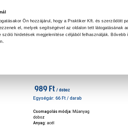
Ke
nál
togatásakor Ön hozzájárul, hogy a Praktiker Kft. és szerződött pa
zzenek el, melyek segítségével az oldalon tett látogatásának ad
Praktiker Professional
Szakiajánló
Ügyintézés és Információ
 szóló hirdetések megjelenítése céljából felhasználják. Bővebb 
an.
JKH facsavar 5x20mm, horgany
Márka
:
JKH
|
Cikkszám
:
203200
989 Ft
/ doboz
Egységár:
66 Ft
/ darab
Csomagolás módja
:
Műanyag
doboz
Anyag
:
acél