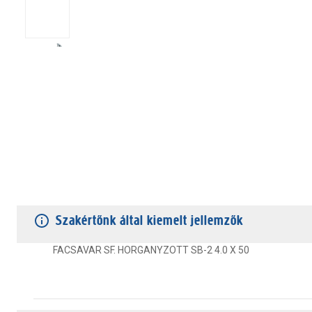
TERMÉKJELLEMZŐK
VÁSÁRLÓI VÉLEMÉNYEK
JÓTÁLLÁS
Szakértőnk által kiemelt jellemzők
FACSAVAR SF. HORGANYZOTT SB-2 4.0 X 50