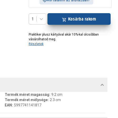
Hol találom az áruházban?
Kosárba rakom
1
Praktiker plusz kártyával akár 10%-kal olcsóbban
vásárolhatod meg.
Részletek
MENTUMOK, FELELŐS SZEMÉLY
Termék méret magasság
:
9.2 cm
Termék méret mélysége
:
2.3 cm
EAN
:
5997741141817