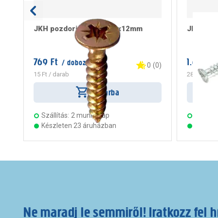
JKH pozdorjacsavar 2,5x12mm
JKH tokr
769 Ft
1.699 Ft
/ doboz
0
(
0
)
15 Ft
/ darab
283 Ft
/ da
Kosárba
Szállítás:
2 munkanap
Szállítá
Készleten 23 áruházban
Készle
Ne maradj le semmiről! Iratkozz fel h