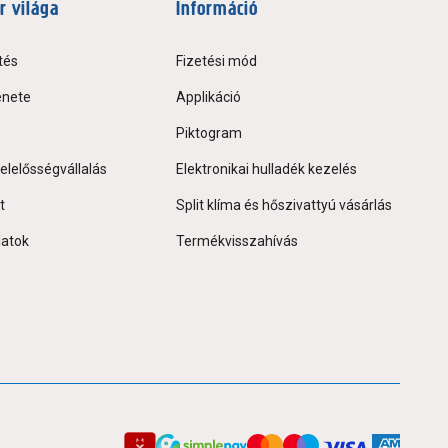
r világa
Információ
tés
Fizetési mód
énete
Applikáció
Piktogram
elelősségvállalás
Elektronikai hulladék kezelés
t
Split klíma és hőszivattyú vásárlás
latok
Termékvisszahívás