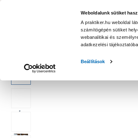
KATEGÓRIÁK
Weboldalunk sütiket hasz
A praktiker.hu weboldal lá
számítógépén sütiket helye
Ajánlatok
Márkanagykövet
Nyereményjáték
webanalitikai és személyre
adatkezelési tájékoztatób
Kezdőoldal
Építés, felújítás
Csavar, Zár, Vasalat
Csavar
Beállítások