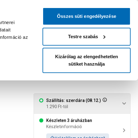
0
0
dvenc áruházam
:
Miért érdemes
Kérlek válassz
bejelentkezni?
Összes süti engedélyezése
Belépés
Listáim
Kosár
rtnerei
atait
Legyél Praktiker Plusz tag!
Áruházak és szolgáltatások
Karrier
Testre szabás
információ az
Kizárólag az elengedhetetlen
sütiket használja
zott sf. sb-2
Szállítás: szerdára (08.12.)
1.290 Ft-tól
Készleten 3 áruházban
Készletinformáció