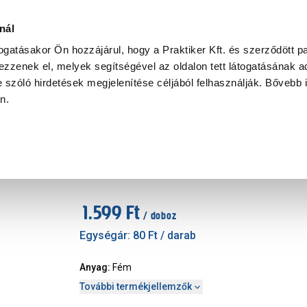
Ke
nál
togatásakor Ön hozzájárul, hogy a Praktiker Kft. és szerződött pa
zzenek el, melyek segítségével az oldalon tett látogatásának ad
Praktiker Professional
Szakiajánló
Ügyintézés és Információ
 szóló hirdetések megjelenítése céljából felhasználják. Bővebb 
an.
JKH facsavar 4x50mm, horgany
Márka
:
JKH
|
Cikkszám
:
38094
1.599 Ft
/ doboz
Egységár:
80 Ft
/ darab
Anyag
:
Fém
További termékjellemzők