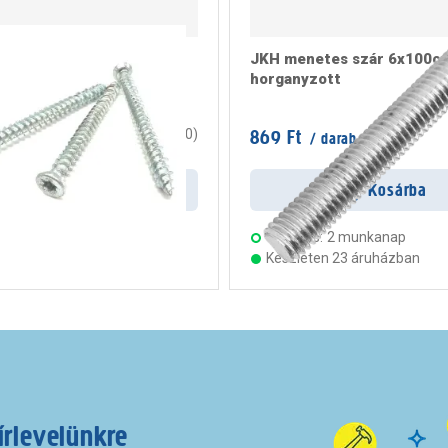
ögzítő csavar 7,5x182
JKH menetes szár 6x100c
horganyzott
/ doboz
869 Ft
0
(
0
)
/ darab
rab
Kosárba
Kosárba
s:
2 munkanap
Szállítás:
2 munkanap
ten 23 áruházban
Készleten 23 áruházban
írlevelünkre