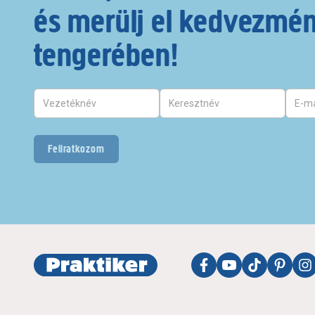
és merülj el kedvezmé
tengerében!
Feliratkozom