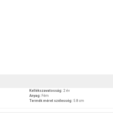
, SZAVATOSSÁG
CSOMAGOLÁSI ÉS SÚLY INFORMÁCIÓK
DOKU
Kellékszavatosság
:
2 év
Anyag
:
Fém
Termék méret szélesség
:
5.8 cm