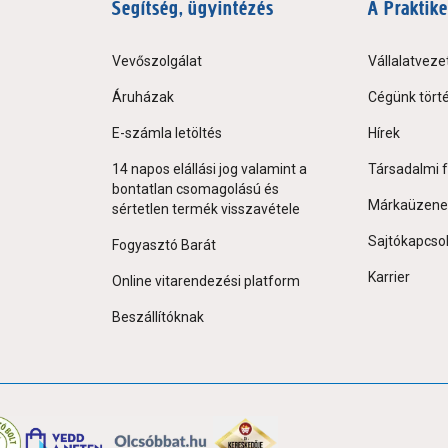
Segítség, ügyintézés
A Praktike
Vevőszolgálat
Vállalatveze
Áruházak
Cégünk tört
E-számla letöltés
Hírek
14 napos elállási jog valamint a
Társadalmi f
bontatlan csomagolású és
Márkaüzene
sértetlen termék visszavétele
Sajtókapcso
Fogyasztó Barát
Karrier
Online vitarendezési platform
Beszállítóknak