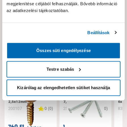
megjelenítése céljából felhasználják. Bővebb információ
az adatkezelési tájékoztatóban.
Neked ajánljuk!
Beállítások
Összes süti engedélyezése
Testre szabás
Kizárólag az elengedhetetlen sütiket használja
JKH pozdorjacsavar
JKH tokrögzítő csavar
JKH 
2,5x12mm
7,5x182
6x10
0
(
0
)
0
(
0
)
200107
256221
832