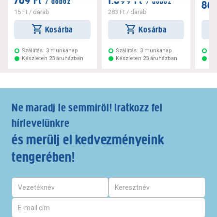
769 Ft
1.699 Ft
/ doboz
/ doboz
869
15 Ft
/ darab
283 Ft
/ darab
Kosárba
Kosárba
Szállítás:
3 munkanap
Szállítás:
3 munkanap
Szá
Készleten 23 áruházban
Készleten 23 áruházban
Ké
Ne maradj le semmiről! Iratkozz fel
hírlevelünkre
és merülj el kedvezményeink
tengerében!