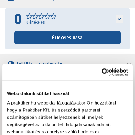
0
0
értékelés
Értékelés írása
Jótállás, szavatosság
Csomagolási és súly információk
Weboldalunk sütiket használ
Dokumentumok, felelős személy
A praktiker.hu weboldal látogatásakor Ön hozzájárul,
hogy a Praktiker Kft. és szerződött partnerei
számítógépén sütiket helyezzenek el, melyek
segítségével az oldalon tett látogatásának adatait
Hibát találtál az oldalon vagy a termék leírásában?
webanalitikai és személyre szóló hirdetések
Kérjük jelezd nekünk!