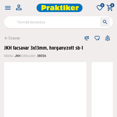
0
0
Csavar
JKH facsavar 3x13mm, horganyzott sb-1
Márka
:
JKH
|
Cikkszám
:
38056