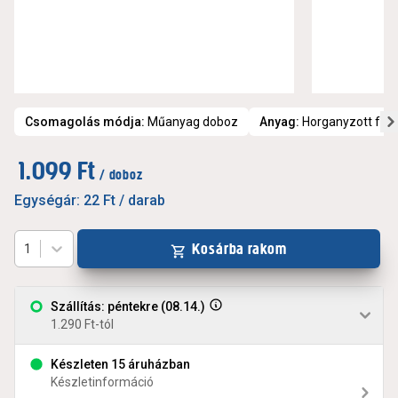
Csomagolás módja
:
Műanyag doboz
Anyag
:
Horganyzott fé
1.099 Ft
/ doboz
Egységár:
22 Ft
/ darab
Kosárba rakom
1
Szállítás: péntekre (08.14.)
1.290 Ft-tól
Készleten 15 áruházban
Készletinformáció