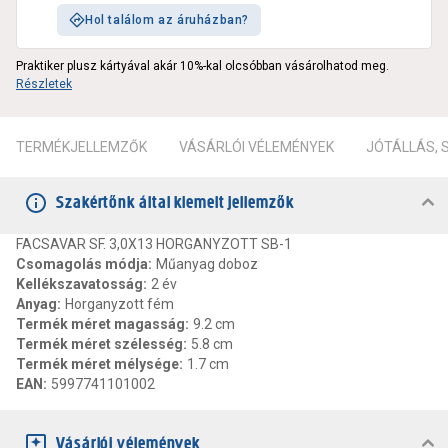
Hol találom az áruházban?
Praktiker plusz kártyával akár 10%-kal olcsóbban vásárolhatod meg.
Részletek
TERMÉKJELLEMZŐK
VÁSÁRLÓI VÉLEMÉNYEK
JÓTÁLLÁS,
Szakértőnk által kiemelt jellemzők
FACSAVAR SF. 3,0X13 HORGANYZOTT SB-1
Csomagolás módja
:
Műanyag doboz
Kellékszavatosság
:
2 év
Anyag
:
Horganyzott fém
Termék méret magasság
:
9.2 cm
Termék méret szélesség
:
5.8 cm
Termék méret mélysége
:
1.7 cm
EAN
:
5997741101002
Vásárlói vélemények