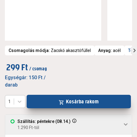
Csomagolás módja
:
Zacskó akasztófüllel
Anyag
:
acél
Tová
299 Ft
/ csomag
Egységár:
150 Ft
/
darab
Kosárba rakom
1
Szállítás: péntekre (08.14.)
1.290 Ft-tól