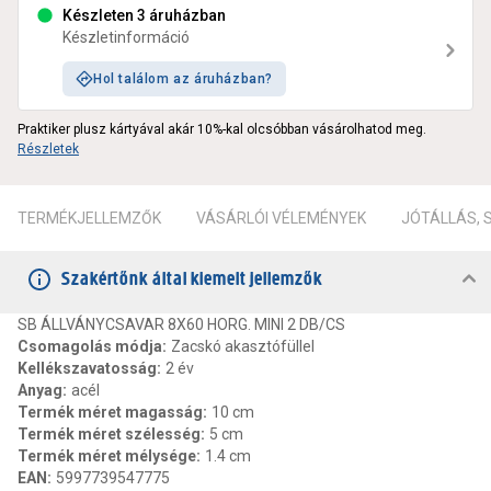
Készleten 3 áruházban
Készletinformáció
Hol találom az áruházban?
Praktiker plusz kártyával akár 10%-kal olcsóbban vásárolhatod meg.
Részletek
TERMÉKJELLEMZŐK
VÁSÁRLÓI VÉLEMÉNYEK
JÓTÁLLÁS,
Szakértőnk által kiemelt jellemzők
SB ÁLLVÁNYCSAVAR 8X60 HORG. MINI 2 DB/CS
Csomagolás módja
:
Zacskó akasztófüllel
Kellékszavatosság
:
2 év
Anyag
:
acél
Termék méret magasság
:
10 cm
Termék méret szélesség
:
5 cm
Termék méret mélysége
:
1.4 cm
EAN
:
5997739547775