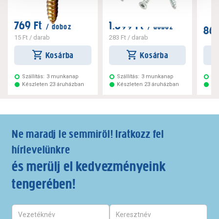
769 Ft
1.699 Ft
/ doboz
/ doboz
869
15 Ft
/ darab
283 Ft
/ darab
Kosárba
Kosárba
Szállítás:
3 munkanap
Szállítás:
3 munkanap
Szá
Készleten 23 áruházban
Készleten 23 áruházban
Ké
Ne maradj le semmiről! Iratkozz fel
hírlevelünkre
és merülj el kedvezményeink
tengerében!