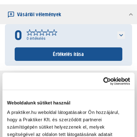
Vásárlói vélemények
0
0
értékelés
Értékelés írása
Jótállás, szavatosság
Csomagolási és súly információk
Weboldalunk sütiket használ
A praktiker.hu weboldal látogatásakor Ön hozzájárul,
hogy a Praktiker Kft. és szerződött partnerei
Dokumentumok, felelős személy
számítógépén sütiket helyezzenek el, melyek
segítségével az oldalon tett látogatásának adatait