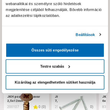
webanalitikai és személyre szóló hirdetések
Hibát találtál az oldalon vagy a termék leírásában?
megjelenítése céljából felhasználják. Bővebb információ
Kérjük jelezd nekünk!
az adatkezelési tájékoztatóban.
Neked ajánljuk!
Beállítások
Összes süti engedélyezése
Testre szabás
Kizárólag az elengedhetetlen sütiket használja
JKH pozdorjacsavar
JKH tokrögzítő csavar
JKH 
2,5x12mm
7,5x182
6x10
0
(
0
)
0
(
0
)
200107
256221
832