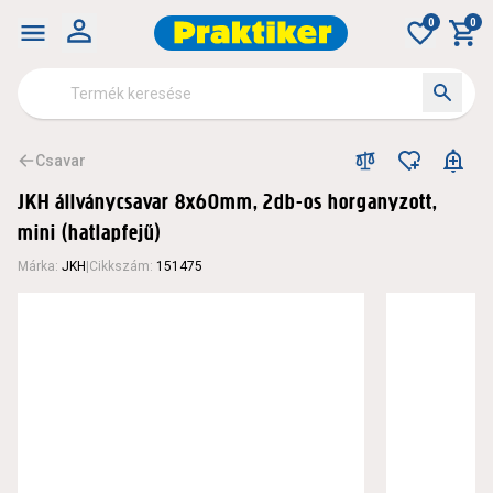
0
0
Csavar
JKH állványcsavar 8x60mm, 2db-os horganyzott,
mini (hatlapfejű)
Márka
:
JKH
|
Cikkszám
:
151475