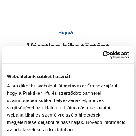
Hoppá ...
Váratlan hiba történt
Dolgozunk a hiba javításán. Egy kis türelmet kérünk.
Weboldalunk sütiket használ
A praktiker.hu weboldal látogatásakor Ön hozzájárul,
Oldal újratöltése
hogy a Praktiker Kft. és szerződött partnerei
számítógépén sütiket helyezzenek el, melyek
segítségével az oldalon tett látogatásának adatait
webanalitikai és személyre szóló hirdetések
megjelenítése céljából felhasználják. Bővebb információ
az adatkezelési tájékoztatóban.