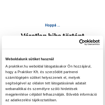
Hoppá ...
Váratlan hiba történt
Dolgozunk a hiba javításán. Egy kis türelmet kérünk.
Weboldalunk sütiket használ
A praktiker.hu weboldal látogatásakor Ön hozzájárul,
Oldal újratöltése
hogy a Praktiker Kft. és szerződött partnerei
számítógépén sütiket helyezzenek el, melyek
segítségével az oldalon tett látogatásának adatait
webanalitikai és személyre szóló hirdetések
megjelenítése céljából felhasználják. Bővebb információ
az adatkezelési tájékoztatóban.