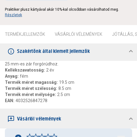
Praktiker plusz kártyával akár 10%-kal olcsóbban vásárolhatod meg.
Részletek
TERMÉKJELLEMZŐK
VÁSÁRLÓI VÉLEMÉNYEK
JÓTÁLLÁS,
Szakértőnk által kiemelt jellemzők
25 mm-es zár forgórúdhoz.
Kellékszavatosság
:
2 év
Anyag
:
fém
Termék méret magasság
:
19.5 cm
Termék méret szélesség
:
8.5 cm
Termék méret mélysége
:
2.5 cm
EAN
:
4032526847278
Vásárlói vélemények