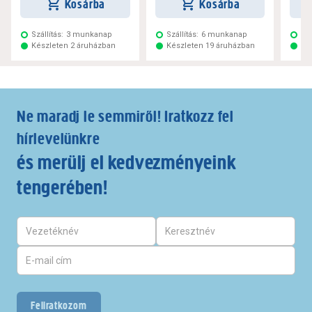
Kosárba
Kosárba
Szállítás:
3 munkanap
Szállítás:
6 munkanap
Szá
Készleten 2 áruházban
Készleten 19 áruházban
Ké
Ne maradj le semmiről! Iratkozz fel
hírlevelünkre
és merülj el kedvezményeink
tengerében!
Feliratkozom