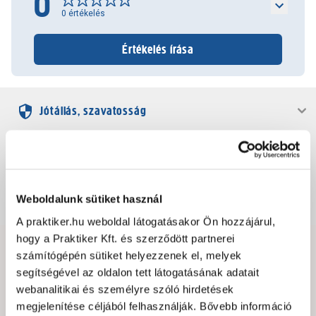
0
0
értékelés
Értékelés írása
Jótállás, szavatosság
Csomagolási és súly információk
Weboldalunk sütiket használ
Dokumentumok, felelős személy
A praktiker.hu weboldal látogatásakor Ön hozzájárul,
hogy a Praktiker Kft. és szerződött partnerei
számítógépén sütiket helyezzenek el, melyek
Hibát találtál az oldalon vagy a termék leírásában?
segítségével az oldalon tett látogatásának adatait
Kérjük jelezd nekünk!
webanalitikai és személyre szóló hirdetések
megjelenítése céljából felhasználják. Bővebb információ