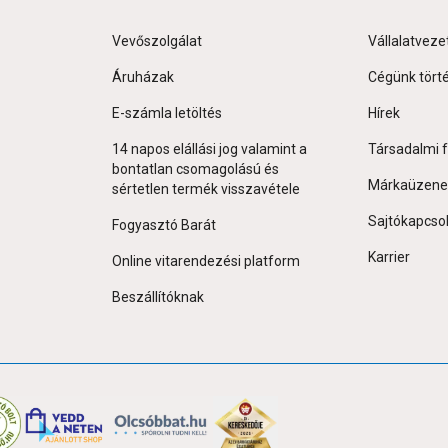
Vevőszolgálat
Vállalatveze
Áruházak
Cégünk tört
E-számla letöltés
Hírek
14 napos elállási jog valamint a
Társadalmi f
bontatlan csomagolású és
Márkaüzene
sértetlen termék visszavétele
Sajtókapcso
Fogyasztó Barát
Karrier
Online vitarendezési platform
Beszállítóknak