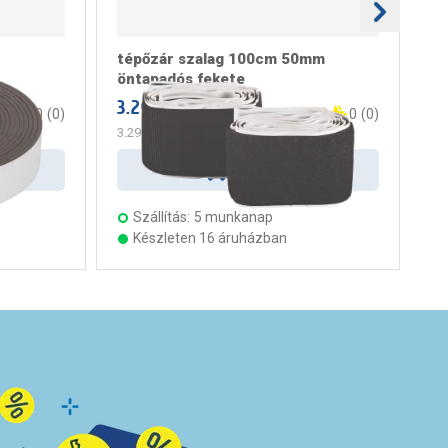
tépőzár szalag 100cm 50mm
té
öntapadós fekete
ön
3.299 Ft
/ darab
1.
0
(
0
)
0
(
0
)
3.299 Ft
/ m
Kosárba
Szállítás:
5 munkanap
Készleten 16 áruházban