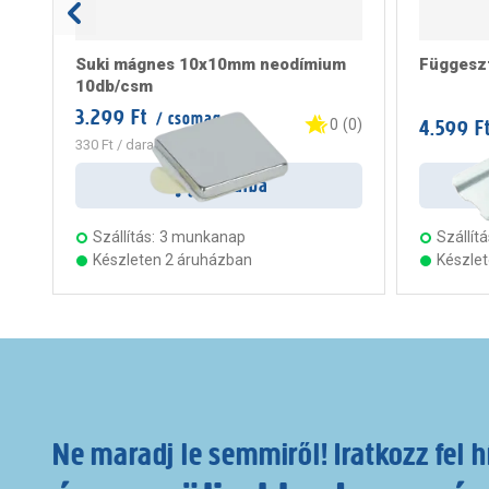
Suki mágnes 10x10mm neodímium
Függesz
10db/csm
3.299 Ft
/ csomag
4.599 F
0
(
0
)
330 Ft
/ darab
Kosárba
Szállítás:
3 munkanap
Szállítá
Készleten 2 áruházban
Készle
Ne maradj le semmiről! Iratkozz fel h