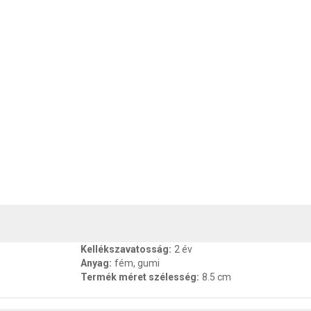
, SZAVATOSSÁG
CSOMAGOLÁSI ÉS SÚLY INFORMÁCIÓK
DOKU
Kellékszavatosság
:
2 év
Anyag
:
fém, gumi
Termék méret szélesség
:
8.5 cm