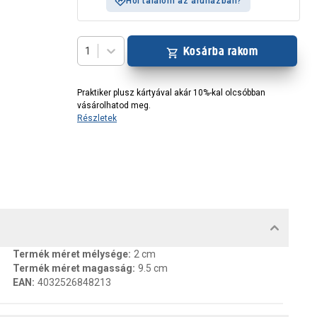
Hol találom az áruházban?
Kosárba rakom
1
Praktiker plusz kártyával akár 10%-kal olcsóbban
vásárolhatod meg.
Részletek
MENTUMOK, FELELŐS SZEMÉLY
Termék méret mélysége
:
2 cm
Termék méret magasság
:
9.5 cm
EAN
:
4032526848213