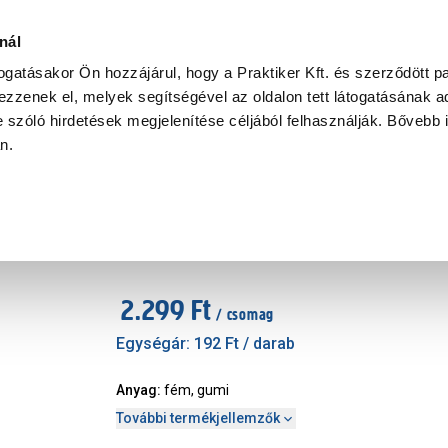
Ke
nál
togatásakor Ön hozzájárul, hogy a Praktiker Kft. és szerződött pa
zzenek el, melyek segítségével az oldalon tett látogatásának ad
Praktiker Professional
Szakiajánló
Ügyintézés és Információ
 szóló hirdetések megjelenítése céljából felhasználják. Bővebb 
an.
at, szerelvény
üvegpolc tartó 5mm átmérő fém
Cikkszám
:
326679
2.299 Ft
/ csomag
Egységár:
192 Ft
/ darab
Anyag
:
fém, gumi
További termékjellemzők