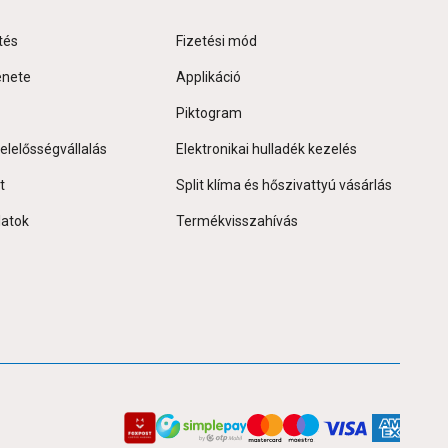
tés
Fizetési mód
énete
Applikáció
Piktogram
elelősségvállalás
Elektronikai hulladék kezelés
t
Split klíma és hőszivattyú vásárlás
latok
Termékvisszahívás