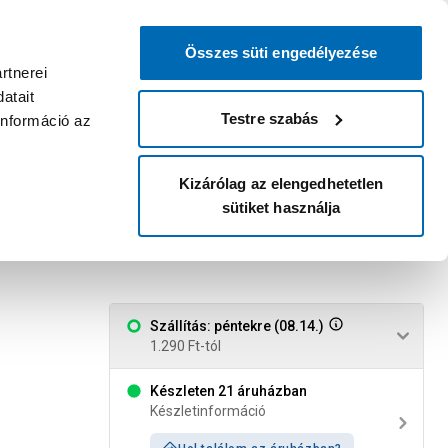
0
0
dvenc áruházam
:
Miért érdemes
Kérlek válassz
bejelentkezni?
Összes süti engedélyezése
Belépés
Listáim
Kosár
rtnerei
atait
Legyél Praktiker Plusz tag!
Áruházak és szolgáltatások
Karrier
Testre szabás
információ az
Kizárólag az elengedhetetlen
sütiket használja
/gumi, átlátszó, 12db/cs
Szállítás: péntekre (08.14.)
1.290 Ft-tól
Készleten 21 áruházban
Készletinformáció