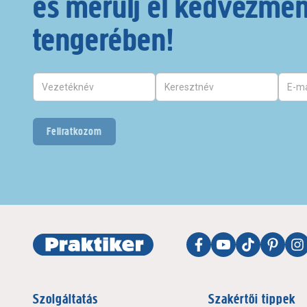
és merülj el kedvezmé
tengerében!
Feliratkozom
Szolgáltatás
Szakértői tippek