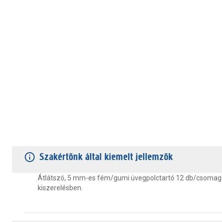
TERMÉKJELLEMZŐK
VÁSÁRLÓI VÉLEMÉNYEK
JÓTÁLLÁS
Szakértőnk által kiemelt jellemzők
Átlátszó, 5 mm-es fém/gumi üvegpolctartó 12 db/csomag
kiszerelésben.