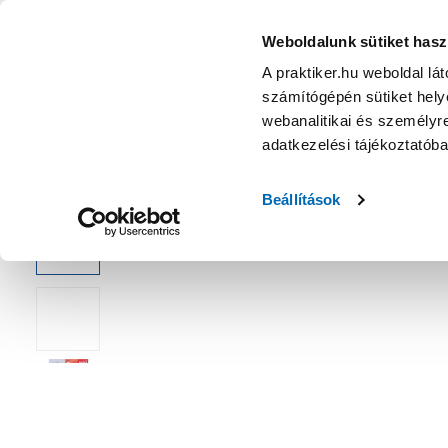
KATEGÓRIÁK
Weboldalunk sütiket hasz
A praktiker.hu weboldal lá
számítógépén sütiket helye
Ajánlatok
Márkanagykövet
Nyereményjáték
webanalitikai és személyre
adatkezelési tájékoztatób
Kezdőoldal
Építés, felújítás
Csavar, Zár, Vasalat
Bútorvasal
Beállítások