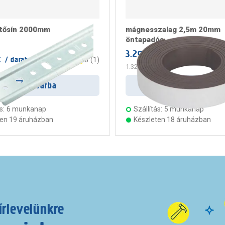
tősín 2000mm
mágnesszalag 2,5m 20mm
öntapadós
3.299 Ft
/ darab
t
/ darab
5
(
1
)
1.320 Ft
/ m
Kosárba
Kosárba
s:
6 munkanap
Szállítás:
5 munkanap
ten 19 áruházban
Készleten 18 áruházban
írlevelünkre