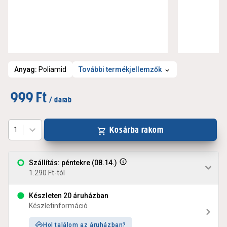
Anyag
:
Poliamid
További termékjellemzők
999 Ft
/ darab
Kosárba rakom
1
Szállítás: péntekre (08.14.)
1.290 Ft-tól
Készleten 20 áruházban
Készletinformáció
Hol találom az áruházban?