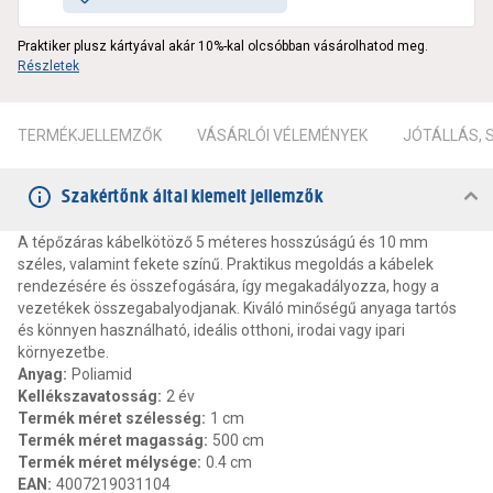
Praktiker plusz kártyával akár 10%-kal olcsóbban vásárolhatod meg.
Részletek
TERMÉKJELLEMZŐK
VÁSÁRLÓI VÉLEMÉNYEK
JÓTÁLLÁS,
Szakértőnk által kiemelt jellemzők
A tépőzáras kábelkötöző 5 méteres hosszúságú és 10 mm
széles, valamint fekete színű. Praktikus megoldás a kábelek
rendezésére és összefogására, így megakadályozza, hogy a
vezetékek összegabalyodjanak. Kiváló minőségű anyaga tartós
és könnyen használható, ideális otthoni, irodai vagy ipari
környezetbe.
Anyag
:
Poliamid
Kellékszavatosság
:
2 év
Termék méret szélesség
:
1 cm
Termék méret magasság
:
500 cm
Termék méret mélysége
:
0.4 cm
EAN
:
4007219031104