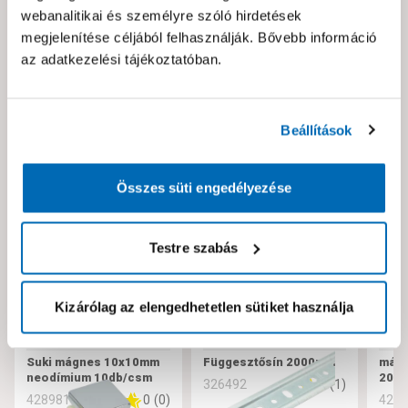
webanalitikai és személyre szóló hirdetések
Hibát találtál az oldalon vagy a termék leírásában?
megjelenítése céljából felhasználják. Bővebb információ
Kérjük jelezd nekünk!
az adatkezelési tájékoztatóban.
Neked ajánljuk!
Beállítások
Összes süti engedélyezése
Testre szabás
Kizárólag az elengedhetetlen sütiket használja
Suki mágnes 10x10mm
Függesztősín 2000mm
mágn
neodímium 10db/csm
20m
5
(
1
)
326492
0
(
0
)
428981
429