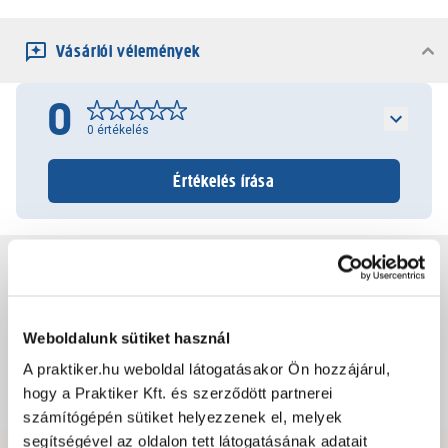
Vásárlói vélemények
0
0
értékelés
Értékelés írása
Jótállás, szavatosság
Csomagolási és súly információk
Weboldalunk sütiket használ
A praktiker.hu weboldal látogatásakor Ön hozzájárul,
hogy a Praktiker Kft. és szerződött partnerei
Dokumentumok, felelős személy
számítógépén sütiket helyezzenek el, melyek
segítségével az oldalon tett látogatásának adatait