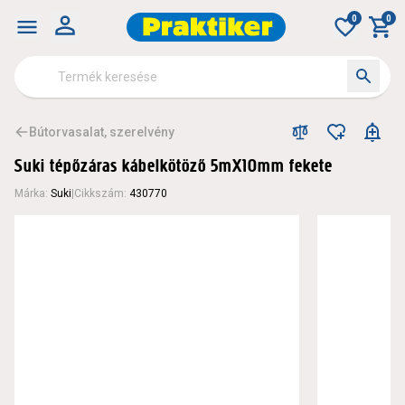
0
0
Bútorvasalat, szerelvény
Suki tépőzáras kábelkötöző 5mX10mm fekete
Márka
:
Suki
|
Cikkszám
:
430770