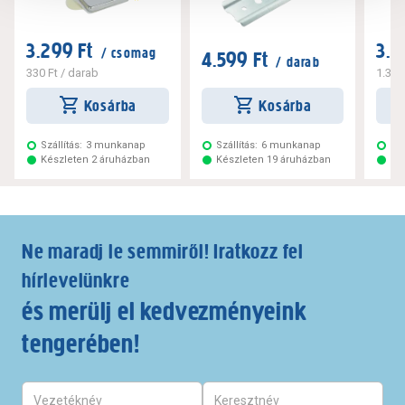
3.299 Ft
3.2
/ csomag
4.599 Ft
/ darab
330 Ft
/ darab
1.320
Kosárba
Kosárba
Szállítás:
3 munkanap
Szállítás:
6 munkanap
Szá
Készleten 2 áruházban
Készleten 19 áruházban
Ké
Ne maradj le semmiről! Iratkozz fel
hírlevelünkre
és merülj el kedvezményeink
tengerében!