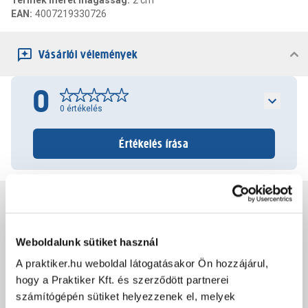
Termék méret magasság
:
2 cm
EAN
:
4007219330726
Vásárlói vélemények
0
0
értékelés
Értékelés írása
Jótállás, szavatosság
Weboldalunk sütiket használ
Csomagolási és súly információk
A praktiker.hu weboldal látogatásakor Ön hozzájárul,
hogy a Praktiker Kft. és szerződött partnerei
Dokumentumok, felelős személy
számítógépén sütiket helyezzenek el, melyek