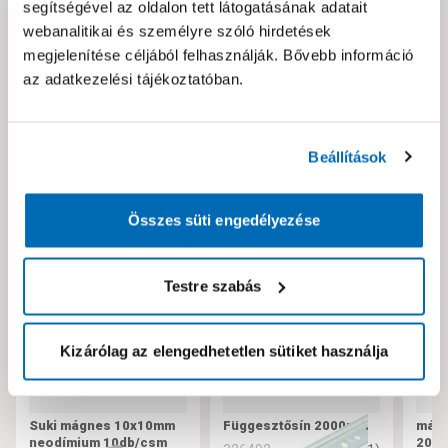
segítségével az oldalon tett látogatásának adatait
webanalitikai és személyre szóló hirdetések
megjelenítése céljából felhasználják. Bővebb információ
Hibát találtál az oldalon vagy a termék leírásában?
az adatkezelési tájékoztatóban.
Kérjük jelezd nekünk!
Beállítások
Neked ajánljuk!
Összes süti engedélyezése
Testre szabás
Kizárólag az elengedhetetlen sütiket használja
Suki mágnes 10x10mm
Függesztősín 2000mm
mágn
neodímium 10db/csm
20m