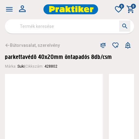
0
0
Bútorvasalat, szerelvény
parkettavédő 40x20mm öntapadós 8db/csm
Márka
:
Suki
|
Cikkszám
:
428802