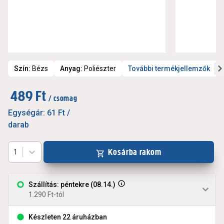
Szín
:
Bézs
Anyag
:
Poliészter
További termékjellemzők
489 Ft
/ csomag
Egységár:
61 Ft
/
darab
Kosárba rakom
1
Szállítás: péntekre (08.14.)
1.290 Ft-tól
Készleten 22 áruházban