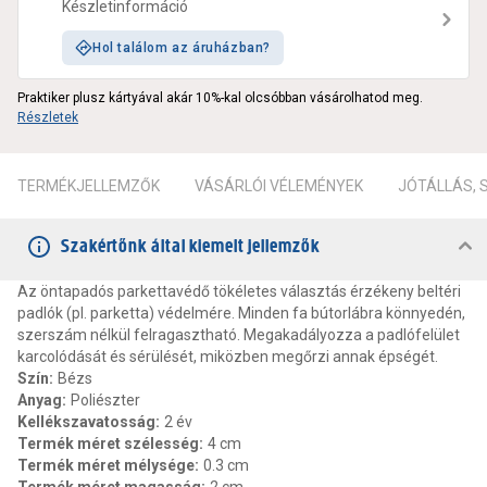
Készletinformáció
Hol találom az áruházban?
Praktiker plusz kártyával akár 10%-kal olcsóbban vásárolhatod meg.
Részletek
TERMÉKJELLEMZŐK
VÁSÁRLÓI VÉLEMÉNYEK
JÓTÁLLÁS,
Szakértőnk által kiemelt jellemzők
Az öntapadós parkettavédő tökéletes választás érzékeny beltéri
padlók (pl. parketta) védelmére. Minden fa bútorlábra könnyedén,
szerszám nélkül felragasztható. Megakadályozza a padlófelület
karcolódását és sérülését, miközben megőrzi annak épségét.
Szín
:
Bézs
Anyag
:
Poliészter
Kellékszavatosság
:
2 év
Termék méret szélesség
:
4 cm
Termék méret mélysége
:
0.3 cm