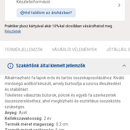
Készletinformáció
Hol találom az áruházban?
Praktiker plusz kártyával akár 10%-kal olcsóbban vásárolhatod meg.
Részletek
TERMÉKJELLEMZŐK
VÁSÁRLÓI VÉLEMÉNYEK
JÓTÁLLÁS,
Szakértőnk által kiemelt jellemzők
Alkalmazható fa lapok erős és tartós összekapcsolásához. Kiváló
minőségű acélból készült, amely biztosítja a szoros illeszkedést
és stabilitást.
Tökéletes választás bútorok, polcok és egyéb fa szerkezetek
összeszereléséhez, ahol megbízható és esztétikus összekötés
szükséges.
Anyag
:
Acél
Kellékszavatosság
:
2 év
Termék méret magasság
:
0.2 cm