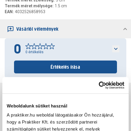
Termék méret szélesség
:
5 cm
Termék méret mélysége
:
1.5 cm
EAN
:
4032526858953
Vásárlói vélemények
0
0
értékelés
Értékelés írása
Jótállás, szavatosság
Weboldalunk sütiket használ
Csomagolási és súly információk
A praktiker.hu weboldal látogatásakor Ön hozzájárul,
hogy a Praktiker Kft. és szerződött partnerei
számítógépén sütiket helyezzenek el, melyek
Dokumentumok, felelős személy