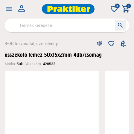
0
0
Bútorvasalat, szerelvény
összekötő lemez 50x15x2mm 4db/csomag
Márka
:
Suki
|
Cikkszám
:
428533