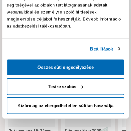
segítségével az oldalon tett látogatásának adatait
webanalitikai és személyre szóló hirdetések
megjelenítése céljából felhasználják. Bővebb információ
Hibát találtál az oldalon vagy a termék leírásában?
az adatkezelési tájékoztatóban.
Kérjük jelezd nekünk!
Beállítások
Neked ajánljuk!
Összes süti engedélyezése
Testre szabás
Kizárólag az elengedhetetlen sütiket használja
Suki mágnes 10x10mm
Függesztősín 2000mm
mágn