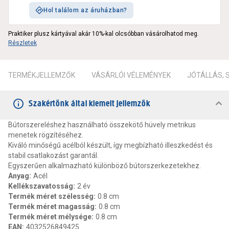
Hol találom az áruházban?
Praktiker plusz kártyával akár 10%-kal olcsóbban vásárolhatod meg.
Részletek
TERMÉKJELLEMZŐK
VÁSÁRLÓI VÉLEMÉNYEK
JÓTÁLLÁS,
Szakértőnk által kiemelt jellemzők
Bútorszereléshez használható összekötő hüvely metrikus
menetek rögzítéséhez.
Kiváló minőségű acélból készült, így megbízható illeszkedést és
stabil csatlakozást garantál.
Egyszerűen alkalmazható különböző bútorszerkezetekhez.
Anyag
:
Acél
Kellékszavatosság
:
2 év
Termék méret szélesség
:
0.8 cm
Termék méret magasság
:
0.8 cm
Termék méret mélysége
:
0.8 cm
EAN
:
4032526849425