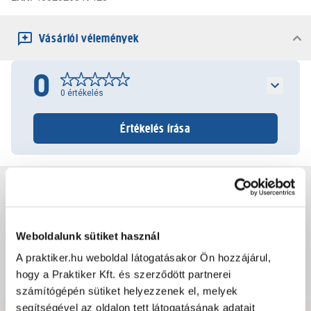
Vásárlói vélemények
0
0
értékelés
Értékelés írása
Jótállás, szavatosság
Csomagolási és súly információk
Weboldalunk sütiket használ
A praktiker.hu weboldal látogatásakor Ön hozzájárul,
hogy a Praktiker Kft. és szerződött partnerei
Dokumentumok, felelős személy
számítógépén sütiket helyezzenek el, melyek
segítségével az oldalon tett látogatásának adatait