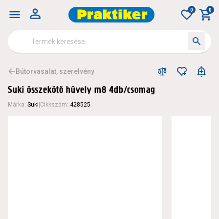
0
0
Bútorvasalat, szerelvény
Suki összekötő hüvely m8 4db/csomag
Márka
:
Suki
|
Cikkszám
:
428525