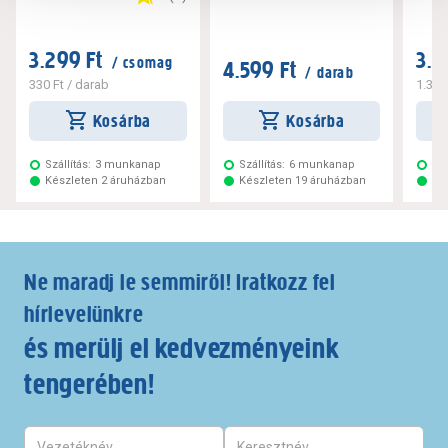
3.299 Ft
3.2
/ csomag
4.599 Ft
/ darab
330 Ft
/ darab
1.320
Kosárba
Kosárba
Szállítás:
3 munkanap
Szállítás:
6 munkanap
Szá
Készleten 2 áruházban
Készleten 19 áruházban
Ké
Ne maradj le semmiről! Iratkozz fel
hírlevelünkre
és merülj el kedvezményeink
tengerében!