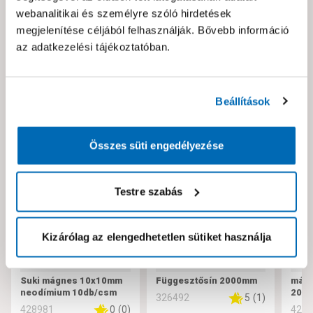
webanalitikai és személyre szóló hirdetések
Hibát találtál az oldalon vagy a termék leírásában?
megjelenítése céljából felhasználják. Bővebb információ
Kérjük jelezd nekünk!
az adatkezelési tájékoztatóban.
Neked ajánljuk!
Beállítások
Összes süti engedélyezése
Testre szabás
Kizárólag az elengedhetetlen sütiket használja
Suki mágnes 10x10mm
Függesztősín 2000mm
mágn
neodímium 10db/csm
20m
5
(
1
)
326492
0
(
0
)
428981
429