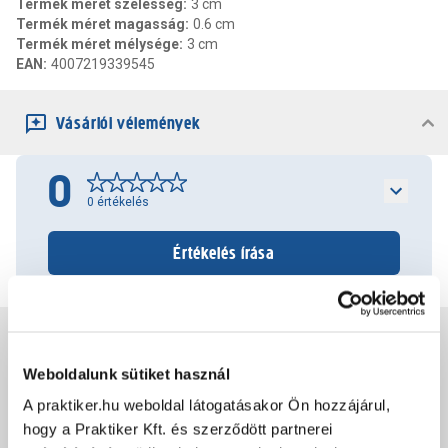
Termék méret szélesség
:
3 cm
Termék méret magasság
:
0.6 cm
Termék méret mélysége
:
3 cm
EAN
:
4007219339545
Vásárlói vélemények
0
0
értékelés
Értékelés írása
Jótállás, szavatosság
Weboldalunk sütiket használ
Csomagolási és súly információk
A praktiker.hu weboldal látogatásakor Ön hozzájárul,
hogy a Praktiker Kft. és szerződött partnerei