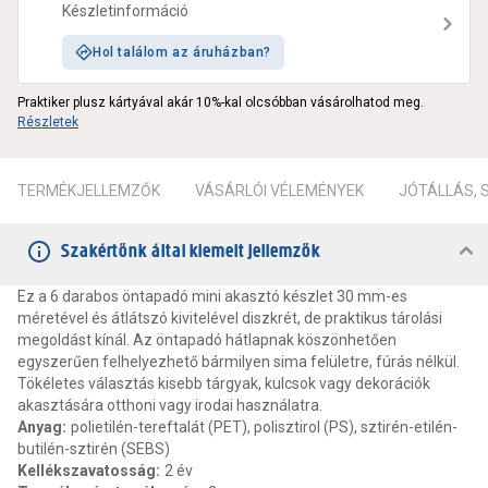
Készletinformáció
Hol találom az áruházban?
Praktiker plusz kártyával akár 10%-kal olcsóbban vásárolhatod meg.
Részletek
TERMÉKJELLEMZŐK
VÁSÁRLÓI VÉLEMÉNYEK
JÓTÁLLÁS,
Szakértőnk által kiemelt jellemzők
Ez a 6 darabos öntapadó mini akasztó készlet 30 mm-es
méretével és átlátszó kivitelével diszkrét, de praktikus tárolási
megoldást kínál. Az öntapadó hátlapnak köszönhetően
egyszerűen felhelyezhető bármilyen sima felületre, fúrás nélkül.
Tökéletes választás kisebb tárgyak, kulcsok vagy dekorációk
akasztására otthoni vagy irodai használatra.
Anyag
:
polietilén-tereftalát (PET), polisztirol (PS), sztirén-etilén-
butilén-sztirén (SEBS)
Kellékszavatosság
:
2 év