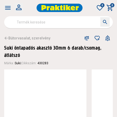
0
0
Bútorvasalat, szerelvény
Suki öntapadós akasztó 30mm 6 darab/csomag,
átlátszó
Márka
:
Suki
|
Cikkszám
:
430283