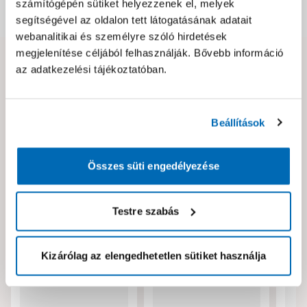
számítógépén sütiket helyezzenek el, melyek
Dokumentumok, felelős személy
segítségével az oldalon tett látogatásának adatait
webanalitikai és személyre szóló hirdetések
megjelenítése céljából felhasználják. Bővebb információ
Hibát találtál az oldalon vagy a termék leírásában?
az adatkezelési tájékoztatóban.
Kérjük jelezd nekünk!
Beállítások
Neked ajánljuk!
Összes süti engedélyezése
Testre szabás
Kizárólag az elengedhetetlen sütiket használja