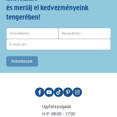
és merülj el kedvezményeink
tengerében!
Feliratkozom
Ügyfélszolgálat
H-P: 08:00 - 17:00