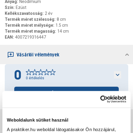
Anyag
:
Neodímium
Szín
:
Ezüst
Kellékszavatosság
:
2 év
Termék méret szélesség
:
8 cm
Termék méret mélysége
:
1.5 cm
Termék méret magasság
:
14 cm
EAN
:
4007219316447
Vásárlói vélemények
0
0
értékelés
Értékelés írása
Jótállás, szavatosság
Weboldalunk sütiket használ
A praktiker.hu weboldal látogatásakor Ön hozzájárul,