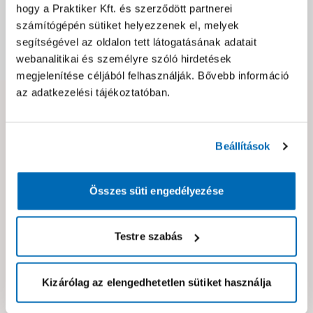
hogy a Praktiker Kft. és szerződött partnerei
Csomagolási és súly információk
számítógépén sütiket helyezzenek el, melyek
segítségével az oldalon tett látogatásának adatait
Dokumentumok, felelős személy
webanalitikai és személyre szóló hirdetések
megjelenítése céljából felhasználják. Bővebb információ
az adatkezelési tájékoztatóban.
Hibát találtál az oldalon vagy a termék leírásában?
Kérjük jelezd nekünk!
Beállítások
Neked ajánljuk!
Összes süti engedélyezése
Testre szabás
Kizárólag az elengedhetetlen sütiket használja