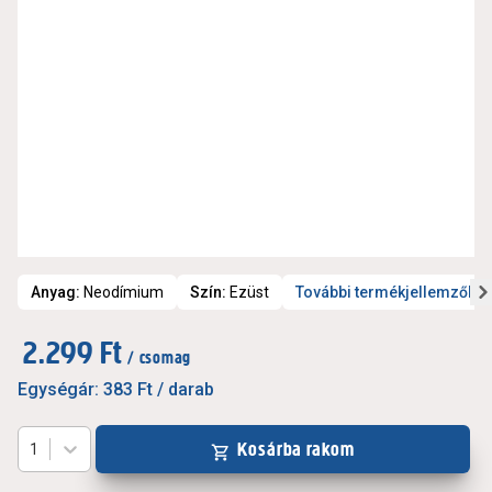
Anyag
:
Neodímium
Szín
:
Ezüst
További termékjellemzők
2.299 Ft
/ csomag
Egységár:
383 Ft
/ darab
Kosárba rakom
1