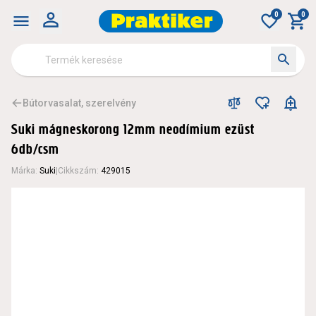
0
0
Bútorvasalat, szerelvény
Suki mágneskorong 12mm neodímium ezüst
6db/csm
Márka
:
Suki
|
Cikkszám
:
429015