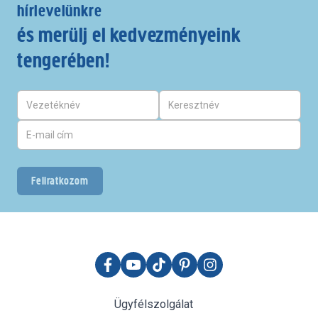
hírlevelünkre
és merülj el kedvezményeink
tengerében!
Feliratkozom
Ügyfélszolgálat