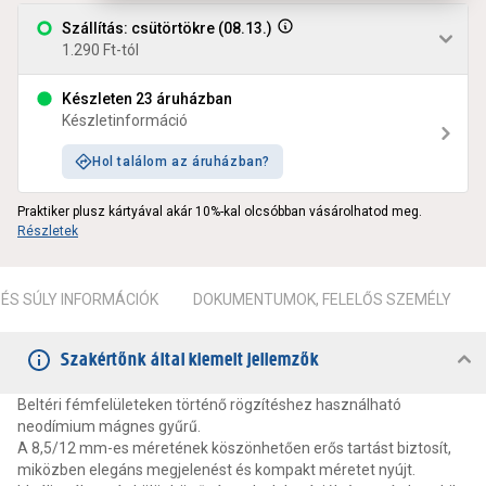
Szállítás: csütörtökre (08.13.)
1.290 Ft-tól
Készleten 23 áruházban
Készletinformáció
Hol találom az áruházban?
Praktiker plusz kártyával akár 10%-kal olcsóbban vásárolhatod meg.
Részletek
ÉS SÚLY INFORMÁCIÓK
DOKUMENTUMOK, FELELŐS SZEMÉLY
Szakértőnk által kiemelt jellemzők
Beltéri fémfelületeken történő rögzítéshez használható
neodímium mágnes gyűrű.
A 8,5/12 mm-es méretének köszönhetően erős tartást biztosít,
miközben elegáns megjelenést és kompakt méretet nyújt.