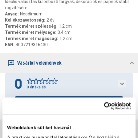
Ideális választás különböző tárgyak, dekorációk és papírok stabil
rögzítésére.
Anyag
:
Neodímium
Kellékszavatosság
:
2 év
Termék méret szélesség
:
1.2 cm
Termék méret mélysége
:
0.4 cm
Termék méret magasság
:
1.2 cm
EAN
:
4007219316430
Vásárlói vélemények
0
0
értékelés
Értékelés írása
Weboldalunk sütiket használ
Jótállás, szavatosság
A praktiker.hu weboldal látogatásakor Ön hozzájárul,