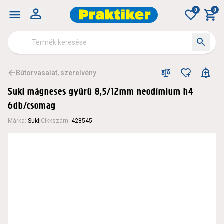
0
0
Bútorvasalat, szerelvény
Suki mágneses gyűrű 8,5/12mm neodímium h4
6db/csomag
Márka
:
Suki
|
Cikkszám
:
428545