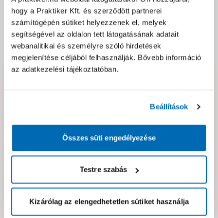
hogy a Praktiker Kft. és szerződött partnerei
Csomagolási és súly információk
számítógépén sütiket helyezzenek el, melyek
segítségével az oldalon tett látogatásának adatait
webanalitikai és személyre szóló hirdetések
Dokumentumok, felelős személy
megjelenítése céljából felhasználják. Bővebb információ
az adatkezelési tájékoztatóban.
Hibát találtál az oldalon vagy a termék leírásában?
Kérjük jelezd nekünk!
Beállítások
Neked ajánljuk!
Összes süti engedélyezése
Testre szabás
Kizárólag az elengedhetetlen sütiket használja