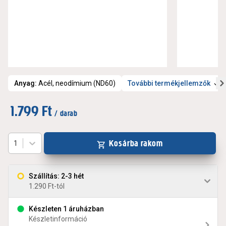
Anyag
:
Acél, neodímium (ND60)
További termékjellemzők
1.799 Ft
/ darab
Kosárba rakom
1
Szállítás: 2-3 hét
1.290 Ft-tól
Készleten 1 áruházban
Készletinformáció