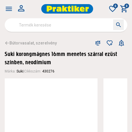
0
0
Bútorvasalat, szerelvény
Suki korongmágnes 16mm menetes szárral ezüst
színben, neodímium
Márka
:
Suki
|
Cikkszám
:
430276