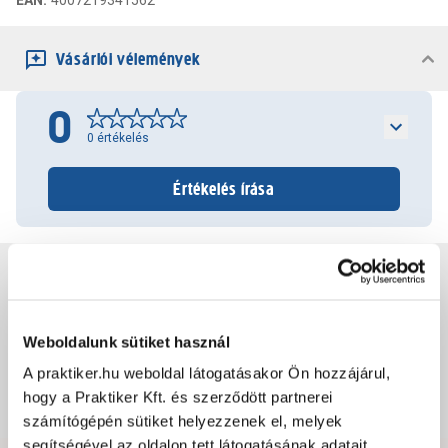
EAN
:
4007219341562
Vásárlói vélemények
0
0
értékelés
Értékelés írása
Jótállás, szavatosság
Csomagolási és súly információk
Weboldalunk sütiket használ
A praktiker.hu weboldal látogatásakor Ön hozzájárul,
hogy a Praktiker Kft. és szerződött partnerei
Dokumentumok, felelős személy
számítógépén sütiket helyezzenek el, melyek
segítségével az oldalon tett látogatásának adatait