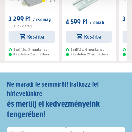
3.299 Ft
3.2
/ csomag
4.599 Ft
/ darab
330 Ft
/ darab
1.320
Kosárba
Kosárba
Szállítás:
3 munkanap
Szállítás:
6 munkanap
Szá
Készleten 2 áruházban
Készleten 21 áruházban
Ké
Ne maradj le semmiről! Iratkozz fel
hírlevelünkre
és merülj el kedvezményeink
tengerében!