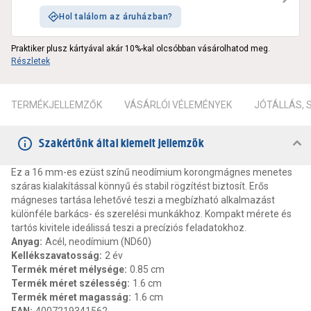
Hol találom az áruházban?
Praktiker plusz kártyával akár 10%-kal olcsóbban vásárolhatod meg.
Részletek
TERMÉKJELLEMZŐK
VÁSÁRLÓI VÉLEMÉNYEK
JÓTÁLLÁS,
Szakértőnk által kiemelt jellemzők
Ez a 16 mm-es ezüst színű neodímium korongmágnes menetes
száras kialakítással könnyű és stabil rögzítést biztosít. Erős
mágneses tartása lehetővé teszi a megbízható alkalmazást
különféle barkács- és szerelési munkákhoz. Kompakt mérete és
tartós kivitele ideálissá teszi a precíziós feladatokhoz.
Anyag
:
Acél, neodímium (ND60)
Kellékszavatosság
:
2 év
Termék méret mélysége
:
0.85 cm
Termék méret szélesség
:
1.6 cm
Termék méret magasság
:
1.6 cm