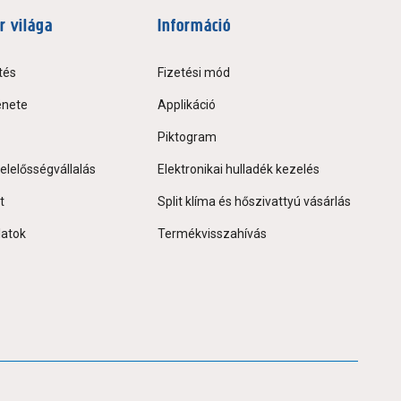
r világa
Információ
tés
Fizetési mód
énete
Applikáció
Piktogram
elelősségvállalás
Elektronikai hulladék kezelés
t
Split klíma és hőszivattyú vásárlás
latok
Termékvisszahívás