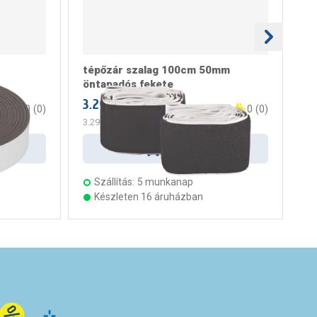
tépőzár szalag 100cm 50mm
té
öntapadós fekete
ön
3.299 Ft
/ darab
1.
0
(
0
)
0
(
0
)
3.299 Ft
/ m
Kosárba
Szállítás:
5 munkanap
Készleten 16 áruházban