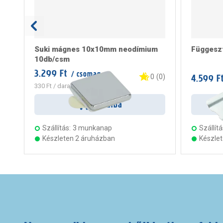
Suki mágnes 10x10mm neodímium
Függesz
10db/csm
3.299 Ft
/ csomag
4.599 F
0
(
0
)
330 Ft
/ darab
Kosárba
Szállítás:
3 munkanap
Szállítá
Készleten 2 áruházban
Készle