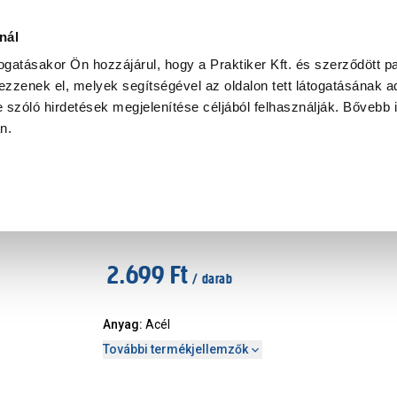
Ke
nál
togatásakor Ön hozzájárul, hogy a Praktiker Kft. és szerződött pa
zzenek el, melyek segítségével az oldalon tett látogatásának ad
Praktiker Professional
Szakiajánló
Ügyintézés és Információ
 szóló hirdetések megjelenítése céljából felhasználják. Bővebb 
an.
at, szerelvény
Suki fióksín 310x17mm
Márka
:
Suki
|
Cikkszám
:
428882
2.699 Ft
/ darab
Anyag
:
Acél
További termékjellemzők