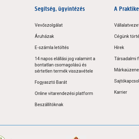
Segítség, ügyintézés
A Praktike
Vevőszolgálat
Vállalatveze
Áruházak
Cégünk tört
E-számla letöltés
Hírek
14 napos elállási jog valamint a
Társadalmi f
bontatlan csomagolású és
Márkaüzene
sértetlen termék visszavétele
Sajtókapcso
Fogyasztó Barát
Karrier
Online vitarendezési platform
Beszállítóknak