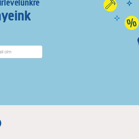
írlevelünkre
nyeink