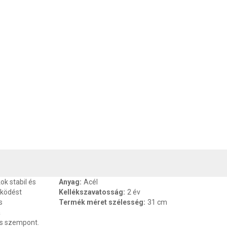
, SZAVATOSSÁG
CSOMAGOLÁSI ÉS SÚLY INFORMÁCIÓK
DOKU
ok stabil és
Anyag
:
Acél
űködést
Kellékszavatosság
:
2 év
s
Termék méret szélesség
:
31 cm
a
os szempont.