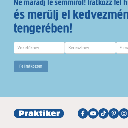
Ne maradj le semmiről! Iratkozz fel h
és merülj el kedvezmé
tengerében!
Feliratkozom