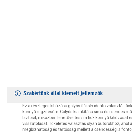
TERMÉKJELLEMZŐK
VÁSÁRLÓI VÉLEMÉNYEK
JÓTÁLLÁS
Szakértőnk által kiemelt jellemzők
Ez a részleges kihúzású golyós fióksín ideális választás fiók
könnyű rögzítésére. Golyós kialakítása sima és csendes m
biztosít, miközben lehetővé teszi a fiók könnyű kihúzását é
visszatolását. Tökéletes választás olyan bútorokhoz, ahol 
megbízhatóság és tartósság mellett a csendesség is font