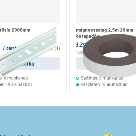
tősín 2000mm
mágnesszalag 2,5m 20mm
öntapadós
3.299 Ft
/ darab
t
/ darab
5
(
1
)
1.320 Ft
/ m
Kosárba
Kosárba
s:
6 munkanap
Szállítás:
5 munkanap
ten 19 áruházban
Készleten 18 áruházban