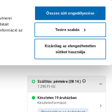
0
0
dvenc áruházam
:
Miért érdemes
Kérlek válassz
bejelentkezni?
Összes süti engedélyezése
Belépés
Listáim
Kosár
rtnerei
atait
Legyél Praktiker Plusz tag!
Áruházak és szolgáltatások
Karrier
Testre szabás
információ az
Kizárólag az elengedhetetlen
sütiket használja
Szállítás: péntekre (08.14.)
1.290 Ft-tól
Készleten 19 áruházban
Készletinformáció