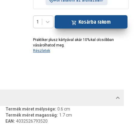
Hol találom az áruházban?
Kosárba rakom
1
Praktiker plusz kártyával akár 10%-kal olcsóbban
vásárolhatod meg.
Részletek
MENTUMOK, FELELŐS SZEMÉLY
Termék méret mélysége
:
0.6 cm
Termék méret magasság
:
1.7 cm
EAN
:
4032526793520