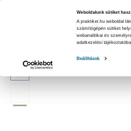
KATEGÓRIÁK
Weboldalunk sütiket hasz
A praktiker.hu weboldal lá
számítógépén sütiket helye
Ajánlatok
Márkanagykövet
Nyereményjáték
webanalitikai és személyre
adatkezelési tájékoztatób
Kezdőoldal
Építés, felújítás
Csavar, Zár, Vasalat
Bútorvasal
Beállítások