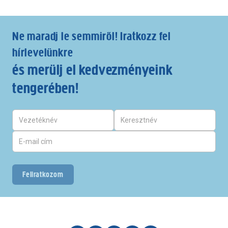
Ne maradj le semmiről! Iratkozz fel
hírlevelünkre
és merülj el kedvezményeink
tengerében!
Feliratkozom