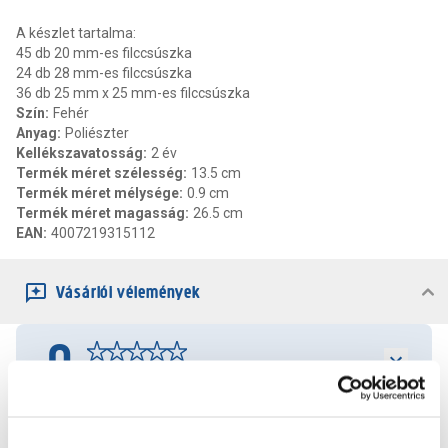
A készlet tartalma:
45 db 20 mm-es filccsúszka
24 db 28 mm-es filccsúszka
36 db 25 mm x 25 mm-es filccsúszka
Szín
:
Fehér
Anyag
:
Poliészter
Kellékszavatosság
:
2 év
Termék méret szélesség
:
13.5 cm
Termék méret mélysége
:
0.9 cm
Termék méret magasság
:
26.5 cm
EAN
:
4007219315112
Vásárlói vélemények
0
0
értékelés
Értékelés írása