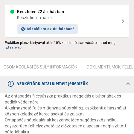
Készleten 22 áruházban
Készletinformáció
Hol találom az áruházban?
Praktiker plusz kártyával akár 10%-kal olcsóbban vásárolhatod meg.
Részletek
CSOMAGOLÁSI ÉS SÚLY INFORMÁCIÓK
DOKUMENTUMOK, FELEL
Szakértőnk által kiemelt jellemzők
Az öntapadós filccsúszka praktikus megoldás a bútorlábak és
padlók védelmére.
Alkalmazható fa és műanyag bútorokhoz, csökkenti a használat
közben keletkező karcolásokat és zajokat.
Öntapadós hátoldalának köszönhetően segédeszköz nélkül,
egyszerűen felhelyezhető az előzetesen alaposan megtisztított
bútorlábakra.