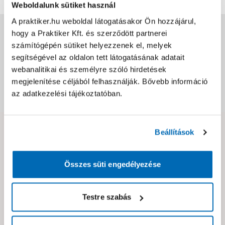
Weboldalunk sütiket használ
A praktiker.hu weboldal látogatásakor Ön hozzájárul,
Jótállás, szavatosság
hogy a Praktiker Kft. és szerződött partnerei
számítógépén sütiket helyezzenek el, melyek
segítségével az oldalon tett látogatásának adatait
Csomagolási és súly információk
webanalitikai és személyre szóló hirdetések
megjelenítése céljából felhasználják. Bővebb információ
az adatkezelési tájékoztatóban.
Dokumentumok, felelős személy
Beállítások
Hibát találtál az oldalon vagy a termék leírásában?
Kérjük jelezd nekünk!
Összes süti engedélyezése
Neked ajánljuk!
Testre szabás