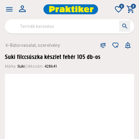
0
0
Bútorvasalat, szerelvény
Suki filccsúszka készlet fehér 105 db-os
Márka
:
Suki
|
Cikkszám
:
428641