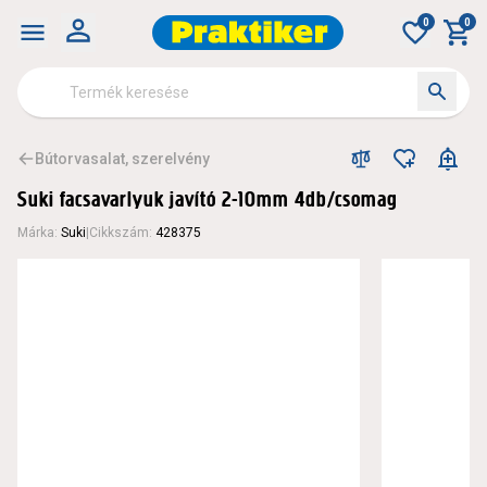
0
0
Bútorvasalat, szerelvény
Suki facsavarlyuk javító 2-10mm 4db/csomag
Márka
:
Suki
|
Cikkszám
:
428375