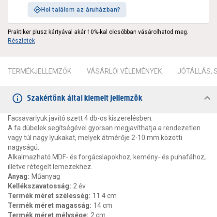
Hol találom az áruházban?
Praktiker plusz kártyával akár 10%-kal olcsóbban vásárolhatod meg.
Részletek
TERMÉKJELLEMZŐK
VÁSÁRLÓI VÉLEMÉNYEK
JÓTÁLLÁS,
Szakértőnk által kiemelt jellemzők
Facsavarlyuk javító szett 4 db-os kiszerelésben.
A fa dübelek segítségével gyorsan megjavíthatja a rendezetlen
vagy túl nagy lyukakat, melyek átmérője 2-10 mm közötti
nagyságú.
Alkalmazható MDF- és forgácslapokhoz, kemény- és puhafához,
illetve rétegelt lemezekhez.
Anyag
:
Műanyag
Kellékszavatosság
:
2 év
Termék méret szélesség
:
11.4 cm
Termék méret magasság
:
14 cm
Termék méret mélysége
:
2 cm