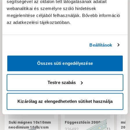
segítségével az oldalon tett látogatásának adatait
webanalitikai és személyre szóló hirdetések
Hibát találtál az oldalon vagy a termék leírásában?
megjelenítése céljából felhasználják. Bővebb információ
Kérjük jelezd nekünk!
az adatkezelési tájékoztatóban.
Neked ajánljuk!
Beállítások
Összes süti engedélyezése
Testre szabás
Kizárólag az elengedhetetlen sütiket használja
Suki mágnes 10x10mm
Függesztősín 2000mm
mágn
neodímium 10db/csm
20m
5
(
1
)
326492