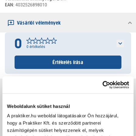
EAN
:
4032526898010
Vásárlói vélemények
0
0
értékelés
Értékelés írása
Jótállás, szavatosság
Weboldalunk sütiket használ
Csomagolási és súly információk
A praktiker.hu weboldal látogatásakor Ön hozzájárul,
hogy a Praktiker Kft. és szerződött partnerei
Dokumentumok, felelős személy
számítógépén sütiket helyezzenek el, melyek