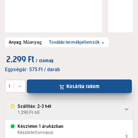
Anyag
:
Műanyag
További termékjellemzők
2.299 Ft
/ csomag
Egységár:
575 Ft
/ darab
Kosárba rakom
1
Szállítás: 2-3 hét
1.290 Ft-tól
Készleten 1 áruházban
Készletinformáció