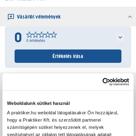
Vásárlói vélemények
0
0
értékelés
Értékelés írása
Jótállás, szavatosság
Csomagolási és súly információk
Weboldalunk sütiket használ
A praktiker.hu weboldal látogatásakor Ön hozzájárul,
hogy a Praktiker Kft. és szerződött partnerei
Dokumentumok, felelős személy
számítógépén sütiket helyezzenek el, melyek
segítségével az oldalon tett látogatásának adatait