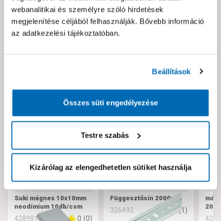
webanalitikai és személyre szóló hirdetések
Hibát találtál az oldalon vagy a termék leírásában?
megjelenítése céljából felhasználják. Bővebb információ
Kérjük jelezd nekünk!
az adatkezelési tájékoztatóban.
Neked ajánljuk!
Beállítások
Összes süti engedélyezése
Testre szabás
Kizárólag az elengedhetetlen sütiket használja
Suki mágnes 10x10mm
Függesztősín 2000mm
mágn
neodímium 10db/csm
20m
5
(
1
)
326492
0
(
0
)
428981
429