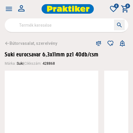
0
0
Bútorvasalat, szerelvény
Suki eurocsavar 6,3x11mm pz1 40db/csm
Márka
:
Suki
|
Cikkszám
:
428868