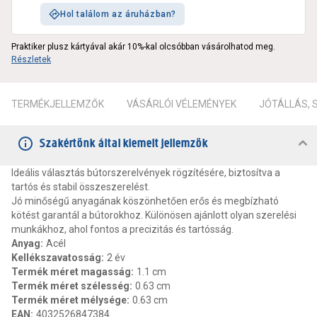
Hol találom az áruházban?
Praktiker plusz kártyával akár 10%-kal olcsóbban vásárolhatod meg.
Részletek
TERMÉKJELLEMZŐK
VÁSÁRLÓI VÉLEMÉNYEK
JÓTÁLLÁS,
Szakértőnk által kiemelt jellemzők
Ideális választás bútorszerelvények rögzítésére, biztosítva a
tartós és stabil összeszerelést.
Jó minőségű anyagának köszönhetően erős és megbízható
kötést garantál a bútorokhoz. Különösen ajánlott olyan szerelési
munkákhoz, ahol fontos a precizitás és tartósság.
Anyag
:
Acél
Kellékszavatosság
:
2 év
Termék méret magasság
:
1.1 cm
Termék méret szélesség
:
0.63 cm
Termék méret mélysége
:
0.63 cm
EAN
:
4032526847384