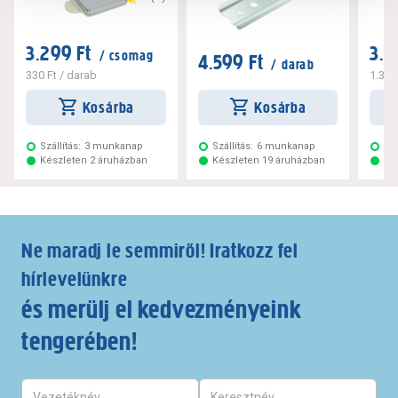
3.299 Ft
3.2
/ csomag
4.599 Ft
/ darab
330 Ft
/ darab
1.320
Kosárba
Kosárba
Szállítás:
3 munkanap
Szállítás:
6 munkanap
Szá
Készleten 2 áruházban
Készleten 19 áruházban
Ké
Ne maradj le semmiről! Iratkozz fel
hírlevelünkre
és merülj el kedvezményeink
tengerében!