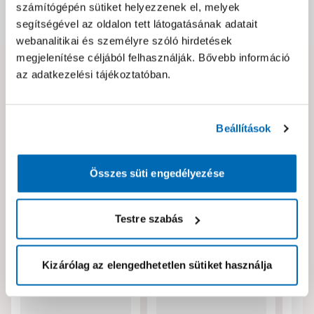
számítógépén sütiket helyezzenek el, melyek
Dokumentumok, felelős személy
segítségével az oldalon tett látogatásának adatait
webanalitikai és személyre szóló hirdetések
megjelenítése céljából felhasználják. Bővebb információ
az adatkezelési tájékoztatóban.
Hibát találtál az oldalon vagy a termék leírásában?
Kérjük jelezd nekünk!
Beállítások
Neked ajánljuk!
Összes süti engedélyezése
Testre szabás
Kizárólag az elengedhetetlen sütiket használja