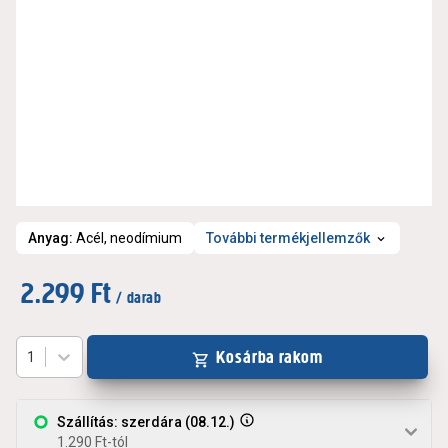
Anyag
:
Acél, neodímium
További termékjellemzők
2.299 Ft
/ darab
Kosárba rakom
1
Szállítás: szerdára (08.12.)
1.290 Ft-tól