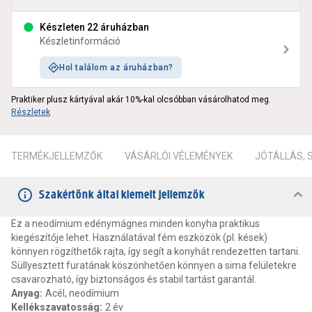
Készleten 22 áruházban
Készletinformáció
Hol találom az áruházban?
Praktiker plusz kártyával akár 10%-kal olcsóbban vásárolhatod meg.
Részletek
TERMÉKJELLEMZŐK
VÁSÁRLÓI VÉLEMÉNYEK
JÓTÁLLÁS,
Szakértőnk által kiemelt jellemzők
Ez a neodímium edénymágnes minden konyha praktikus
kiegészítője lehet. Használatával fém eszközök (pl. kések)
könnyen rögzíthetők rajta, így segít a konyhát rendezetten tartani.
Süllyesztett furatának köszönhetően könnyen a sima felületekre
csavarozható, így biztonságos és stabil tartást garantál.
Anyag
:
Acél, neodímium
Kellékszavatosság
:
2 év