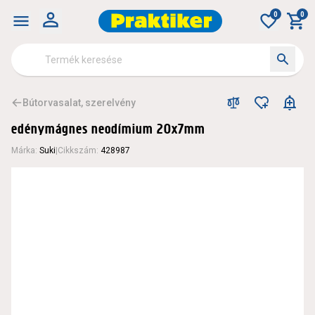
0
0
Bútorvasalat, szerelvény
edénymágnes neodímium 20x7mm
Márka
:
Suki
|
Cikkszám
:
428987