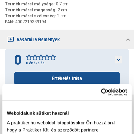
Termék méret mélysége
:
0.7 cm
Termék méret magasság
:
2 cm
Termék méret szélesség
:
2 cm
EAN
:
4007219339194
Vásárlói vélemények
0
0
értékelés
Értékelés írása
Jótállás, szavatosság
Weboldalunk sütiket használ
A praktiker.hu weboldal látogatásakor Ön hozzájárul,
Csomagolási és súly információk
hogy a Praktiker Kft. és szerződött partnerei