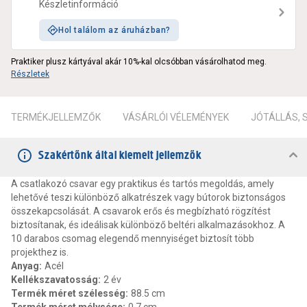
Készletinformáció
Hol találom az áruházban?
Praktiker plusz kártyával akár 10%-kal olcsóbban vásárolhatod meg.
Részletek
TERMÉKJELLEMZŐK
VÁSÁRLÓI VÉLEMÉNYEK
JÓTÁLLÁS,
Szakértőnk által kiemelt jellemzők
A csatlakozó csavar egy praktikus és tartós megoldás, amely
lehetővé teszi különböző alkatrészek vagy bútorok biztonságos
összekapcsolását. A csavarok erős és megbízható rögzítést
biztosítanak, és ideálisak különböző beltéri alkalmazásokhoz. A
10 darabos csomag elegendő mennyiséget biztosít több
projekthez is.
Anyag
:
Acél
Kellékszavatosság
:
2 év
Termék méret szélesség
:
88.5 cm