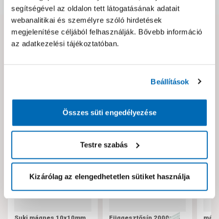
segítségével az oldalon tett látogatásának adatait
webanalitikai és személyre szóló hirdetések
megjelenítése céljából felhasználják. Bővebb információ
Hibát találtál az oldalon vagy a termék leírásában?
az adatkezelési tájékoztatóban.
Kérjük jelezd nekünk!
Beállítások
Neked ajánljuk!
Összes süti engedélyezése
Testre szabás
Kizárólag az elengedhetetlen sütiket használja
Suki mágnes 10x10mm
Függesztősín 2000mm
mágn