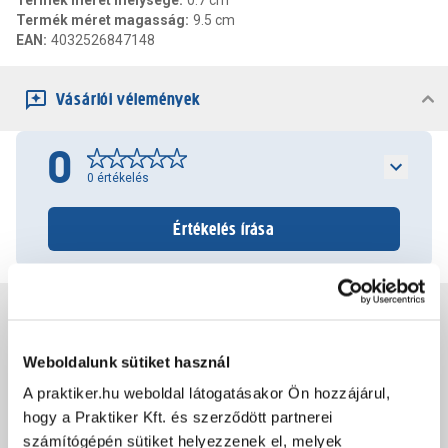
Termék méret mélysége
:
0.7 cm
Termék méret magasság
:
9.5 cm
EAN
:
4032526847148
Vásárlói vélemények
0
0
értékelés
Értékelés írása
Jótállás, szavatosság
Weboldalunk sütiket használ
Csomagolási és súly információk
A praktiker.hu weboldal látogatásakor Ön hozzájárul,
hogy a Praktiker Kft. és szerződött partnerei
számítógépén sütiket helyezzenek el, melyek
Dokumentumok, felelős személy