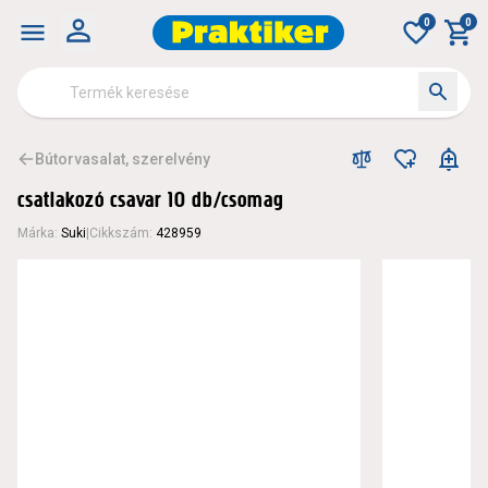
0
0
Bútorvasalat, szerelvény
csatlakozó csavar 10 db/csomag
Márka
:
Suki
|
Cikkszám
:
428959