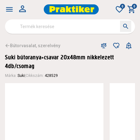
0
0
Bútorvasalat, szerelvény
Suki bútoranya+csavar 20x48mm nikkelezett
4db/csomag
Márka
:
Suki
|
Cikkszám
:
428529