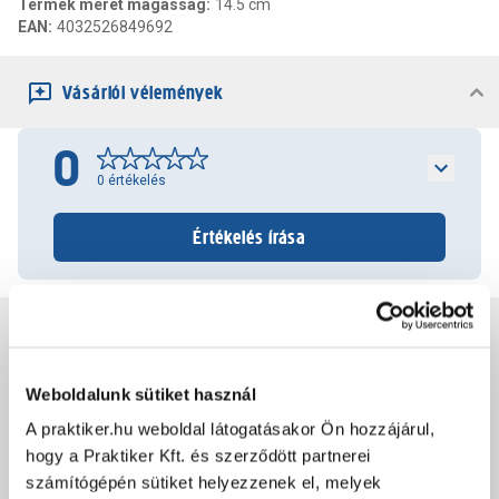
Termék méret magasság
:
14.5 cm
EAN
:
4032526849692
Vásárlói vélemények
0
0
értékelés
Értékelés írása
Jótállás, szavatosság
Weboldalunk sütiket használ
Csomagolási és súly információk
A praktiker.hu weboldal látogatásakor Ön hozzájárul,
hogy a Praktiker Kft. és szerződött partnerei
Dokumentumok, felelős személy
számítógépén sütiket helyezzenek el, melyek