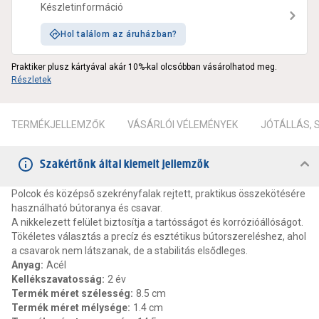
Készletinformáció
Hol találom az áruházban?
Praktiker plusz kártyával akár 10%-kal olcsóbban vásárolhatod meg.
Részletek
TERMÉKJELLEMZŐK
VÁSÁRLÓI VÉLEMÉNYEK
JÓTÁLLÁS,
Szakértőnk által kiemelt jellemzők
Polcok és középső szekrényfalak rejtett, praktikus összekötésére
használható bútoranya és csavar.
A nikkelezett felület biztosítja a tartósságot és korrózióállóságot.
Tökéletes választás a precíz és esztétikus bútorszereléshez, ahol
a csavarok nem látszanak, de a stabilitás elsődleges.
Anyag
:
Acél
Kellékszavatosság
:
2 év
Termék méret szélesség
:
8.5 cm
Termék méret mélysége
:
1.4 cm