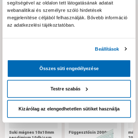
segítségével az oldalon tett látogatásának adatait
webanalitikai és személyre szóló hirdetések
megjelenítése céljából felhasználják. Bővebb információ
Hibát találtál az oldalon vagy a termék leírásában?
az adatkezelési tájékoztatóban.
Kérjük jelezd nekünk!
Beállítások
Neked ajánljuk!
Összes süti engedélyezése
Testre szabás
Kizárólag az elengedhetetlen sütiket használja
Suki mágnes 10x10mm
Függesztősín 2000mm
mágn
neodímium 10db/csm
20m