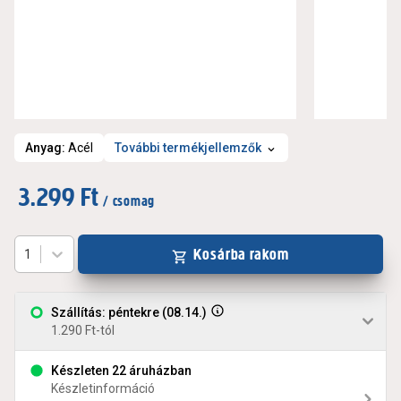
Anyag
:
Acél
További termékjellemzők
3.299 Ft
/ csomag
Kosárba rakom
1
Szállítás: péntekre (08.14.)
1.290 Ft-tól
Készleten 22 áruházban
Készletinformáció