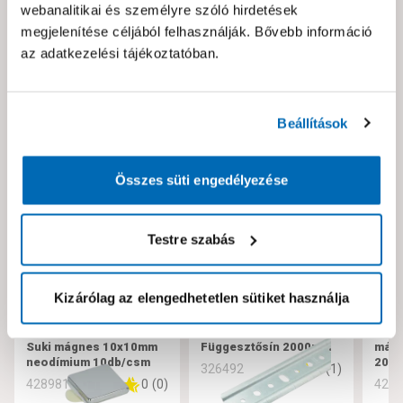
webanalitikai és személyre szóló hirdetések
Hibát találtál az oldalon vagy a termék leírásában?
megjelenítése céljából felhasználják. Bővebb információ
Kérjük jelezd nekünk!
az adatkezelési tájékoztatóban.
Neked ajánljuk!
Beállítások
Összes süti engedélyezése
Testre szabás
Kizárólag az elengedhetetlen sütiket használja
Suki mágnes 10x10mm
Függesztősín 2000mm
mágn
neodímium 10db/csm
20m
5
(
1
)
326492
0
(
0
)
428981
429