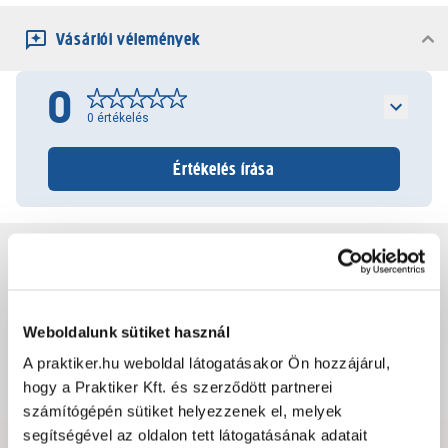
Vásárlói vélemények
0
0
értékelés
Értékelés írása
Jótállás, szavatosság
Csomagolási és súly információk
Weboldalunk sütiket használ
A praktiker.hu weboldal látogatásakor Ön hozzájárul,
Dokumentumok, felelős személy
hogy a Praktiker Kft. és szerződött partnerei
számítógépén sütiket helyezzenek el, melyek
segítségével az oldalon tett látogatásának adatait