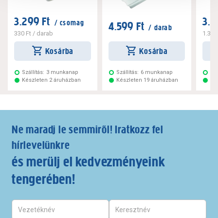
3.299 Ft
3.2
/ csomag
4.599 Ft
/ darab
330 Ft
/ darab
1.320
Kosárba
Kosárba
Szállítás:
3 munkanap
Szállítás:
6 munkanap
Szá
Készleten 2 áruházban
Készleten 19 áruházban
Ké
Ne maradj le semmiről! Iratkozz fel
hírlevelünkre
és merülj el kedvezményeink
tengerében!