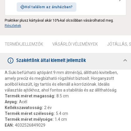
Hol találom az áruházban?
Praktiker plusz kártyával akár 10%-kal olcsóbban vásárolhatod meg.
Részletek
TERMÉKJELLEMZŐK
VÁSÁRLÓI VÉLEMÉNYEK
JÓTÁLLÁS,
Szakértőnk által kiemelt jellemzők
A Suki befúrható ajtópánt 9 mm átmérőjű, állítható kivitelben,
amely precíz és megbízható rögzítést biztosít. Horganyzott
acélból készült, így tartós és ellenáll a korróziónak. Ideális
választás ajtókhoz, ahol fontos a stabilitás és az állíthatóság.
Termék méret magasság
:
8.5 cm
Anyag
:
Acél
Kellékszavatosság
:
2 év
Termék méret szélesség
:
5.4 cm
Termék méret mélysége
:
1.4 cm
EAN
:
4032526849029