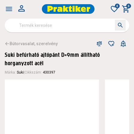
0
0
Bútorvasalat, szerelvény
Suki befúrható ajtópánt D=9mm állítható
horganyzott acél
Márka
:
Suki
|
Cikkszám
:
430397