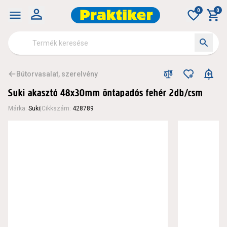
0
0
Bútorvasalat, szerelvény
Suki akasztó 48x30mm öntapadós fehér 2db/csm
Márka
:
Suki
|
Cikkszám
:
428789