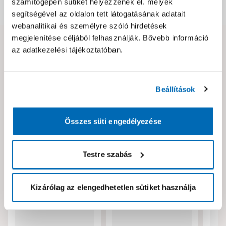
számítógépén sütiket helyezzenek el, melyek
Dokumentumok, felelős személy
segítségével az oldalon tett látogatásának adatait
webanalitikai és személyre szóló hirdetések
megjelenítése céljából felhasználják. Bővebb információ
Hibát találtál az oldalon vagy a termék leírásában?
az adatkezelési tájékoztatóban.
Kérjük jelezd nekünk!
Beállítások
Neked ajánljuk!
Összes süti engedélyezése
Testre szabás
Kizárólag az elengedhetetlen sütiket használja