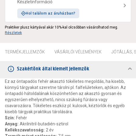
Készletinformáció
Hol találom az áruházban?
Praktiker plusz kártyával akár 10%-kal olcsóbban vásárolhatod meg.
Részletek
TERMÉKJELLEMZŐK
VÁSÁRLÓI VÉLEMÉNYEK
JÓTÁLLÁS,
Szakértőnk által kiemelt jellemzők
Ez az öntapadós fehér akasztó tökéletes megoldás, ha kisebb,
könnyű tárgyakat szeretne tárolni pl. falfelületeken, ajtókon. Az
öntapadó hátoldalának köszönhetően az akasztó gyorsan és
egyszerűen elhelyezhető, nincs szükség fúrásra vagy
csavarozásra. Tökéletes eszköz pl. kulcsok, kéztörlők és egyéb
kisebb tárgyak praktikus tárolására.
Szín
:
Fehér
Anyag
:
Akrilnitril-butadién-sztirol
Kellékszavatosság
:
2 év