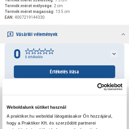
Termék méret szélesség
:
7.5 cm
Termék méret mélysége
:
2 cm
Termék méret magasság
:
13.5 cm
EAN
:
4007219144330
Vásárlói vélemények
0
0
értékelés
Értékelés írása
Jótállás, szavatosság
Weboldalunk sütiket használ
Csomagolási és súly információk
A praktiker.hu weboldal látogatásakor Ön hozzájárul,
hogy a Praktiker Kft. és szerződött partnerei