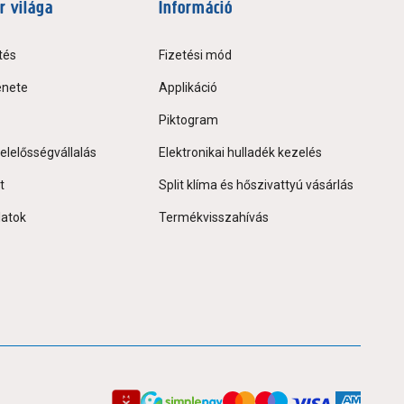
r világa
Információ
tés
Fizetési mód
énete
Applikáció
Piktogram
elelősségvállalás
Elektronikai hulladék kezelés
t
Split klíma és hőszivattyú vásárlás
latok
Termékvisszahívás