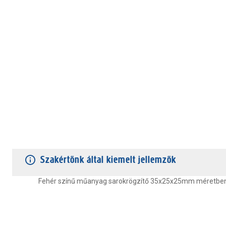
TERMÉKJELLEMZŐK
VÁSÁRLÓI VÉLEMÉNYEK
JÓTÁLLÁS
Szakértőnk által kiemelt jellemzők
Fehér színű műanyag sarokrögzítő 35x25x25mm méretben