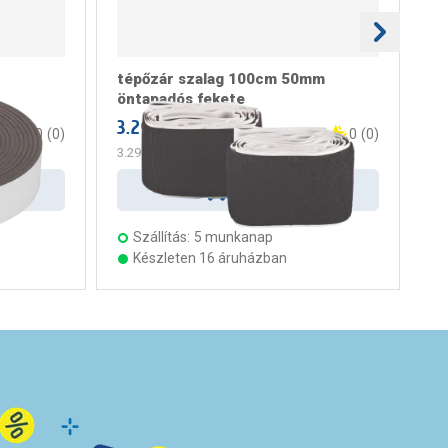
tépőzár szalag 100cm 50mm
té
öntapadós fekete
ön
3.299 Ft
/ darab
1.
0
(
0
)
0
(
0
)
3.299 Ft
/ m
Kosárba
Szállítás:
5 munkanap
Készleten 16 áruházban