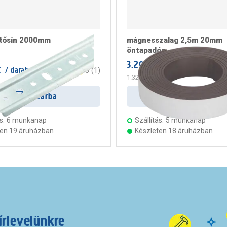
tősín 2000mm
mágnesszalag 2,5m 20mm
öntapadós
3.299 Ft
/ darab
t
/ darab
5
(
1
)
1.320 Ft
/ m
Kosárba
Kosárba
s:
6 munkanap
Szállítás:
5 munkanap
ten 19 áruházban
Készleten 18 áruházban
írlevelünkre