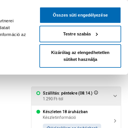
0
0
dvenc áruházam
:
Miért érdemes
Kérlek válassz
bejelentkezni?
Összes süti engedélyezése
Belépés
Listáim
Kosár
rtnerei
atait
Legyél Praktiker Plusz tag!
Áruházak és szolgáltatások
Karrier
Testre szabás
információ az
Kizárólag az elengedhetetlen
sütiket használja
nyag, fehér
Szállítás: péntekre (08.14.)
1.290 Ft-tól
Készleten 18 áruházban
Készletinformáció