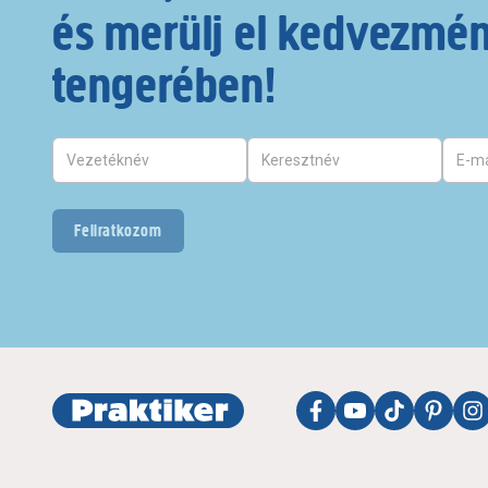
és merülj el kedvezmé
tengerében!
Feliratkozom