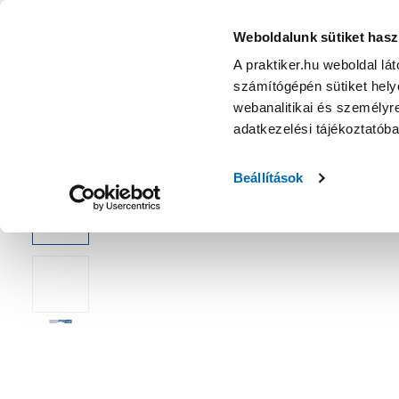
KATEGÓRIÁK
Weboldalunk sütiket hasz
A praktiker.hu weboldal lá
számítógépén sütiket helye
Ajánlatok
Márkanagykövet
Nyereményjáték
webanalitikai és személyre
adatkezelési tájékoztatób
Kezdőoldal
Építés, felújítás
Csavar, Zár, Vasalat
Bútorvasal
Beállítások