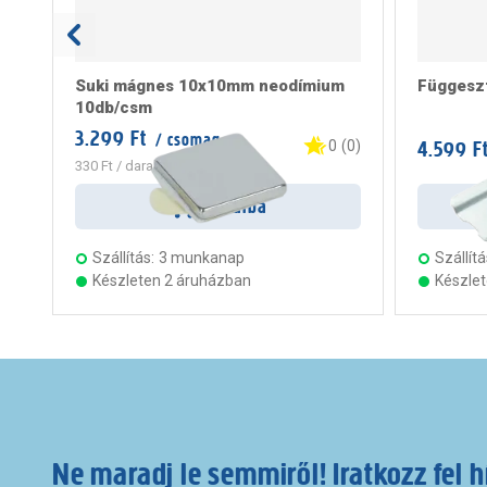
Suki mágnes 10x10mm neodímium
Függesz
10db/csm
3.299 Ft
/ csomag
4.599 F
0
(
0
)
330 Ft
/ darab
Kosárba
Szállítás:
3 munkanap
Szállítá
Készleten 2 áruházban
Készle
Ne maradj le semmiről! Iratkozz fel h