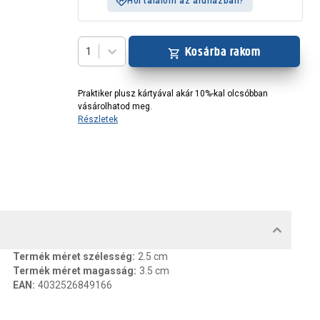
Hol találom az áruházban?
Kosárba rakom
1
Praktiker plusz kártyával akár 10%-kal olcsóbban
vásárolhatod meg.
Részletek
MENTUMOK, FELELŐS SZEMÉLY
Termék méret szélesség
:
2.5 cm
Termék méret magasság
:
3.5 cm
EAN
:
4032526849166