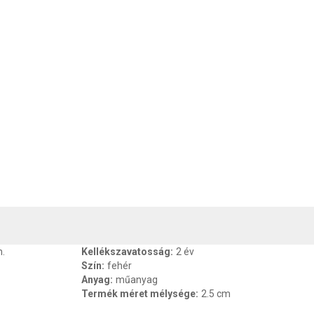
, SZAVATOSSÁG
CSOMAGOLÁSI ÉS SÚLY INFORMÁCIÓK
DOKU
.
Kellékszavatosság
:
2 év
Szín
:
fehér
Anyag
:
műanyag
Termék méret mélysége
:
2.5 cm