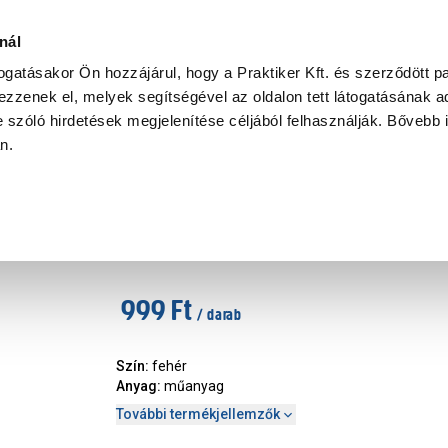
Ke
nál
togatásakor Ön hozzájárul, hogy a Praktiker Kft. és szerződött pa
zzenek el, melyek segítségével az oldalon tett látogatásának ad
Praktiker Professional
Szakiajánló
Ügyintézés és Információ
 szóló hirdetések megjelenítése céljából felhasználják. Bővebb 
an.
at, szerelvény
Sarokrögzítő 35x25x25mm műa
Cikkszám
:
326649
999 Ft
/ darab
Szín
:
fehér
Anyag
:
műanyag
További termékjellemzők