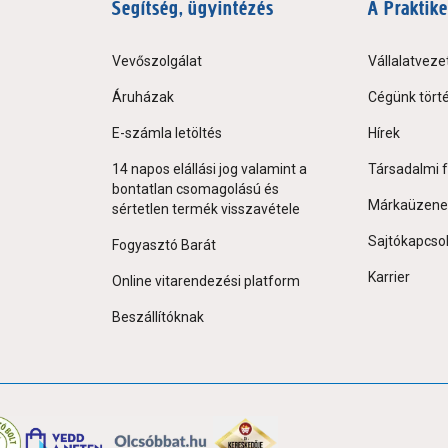
Segítség, ügyintézés
A Praktike
Vevőszolgálat
Vállalatveze
Áruházak
Cégünk tört
E-számla letöltés
Hírek
14 napos elállási jog valamint a
Társadalmi f
bontatlan csomagolású és
Márkaüzene
sértetlen termék visszavétele
Sajtókapcso
Fogyasztó Barát
Karrier
Online vitarendezési platform
Beszállítóknak