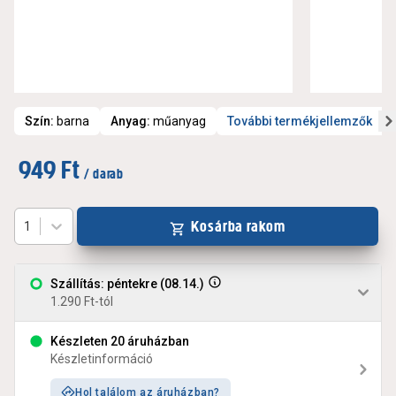
Szín
:
barna
Anyag
:
műanyag
További termékjellemzők
949 Ft
/ darab
Kosárba rakom
1
Szállítás: péntekre (08.14.)
1.290 Ft-tól
Készleten 20 áruházban
Készletinformáció
Hol találom az áruházban?