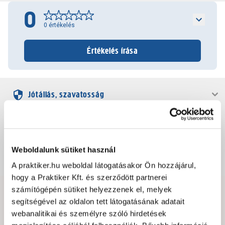
0
0
értékelés
Értékelés írása
Jótállás, szavatosság
Csomagolási és súly információk
Weboldalunk sütiket használ
Dokumentumok, felelős személy
A praktiker.hu weboldal látogatásakor Ön hozzájárul,
hogy a Praktiker Kft. és szerződött partnerei
számítógépén sütiket helyezzenek el, melyek
Hibát találtál az oldalon vagy a termék leírásában?
segítségével az oldalon tett látogatásának adatait
Kérjük jelezd nekünk!
webanalitikai és személyre szóló hirdetések