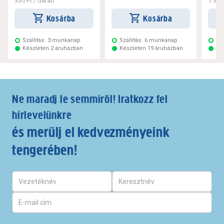
330 Ft
/ darab
1.320
Kosárba
Kosárba
Szállítás:
3 munkanap
Szállítás:
6 munkanap
Szá
Készleten 2 áruházban
Készleten 19 áruházban
Ké
Ne maradj le semmiről! Iratkozz fel
hírlevelünkre
és merülj el kedvezményeink
tengerében!