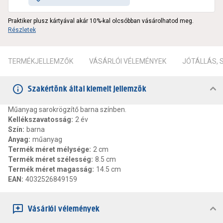
Praktiker plusz kártyával akár 10%-kal olcsóbban vásárolhatod meg.
Részletek
TERMÉKJELLEMZŐK
VÁSÁRLÓI VÉLEMÉNYEK
JÓTÁLLÁS,
Szakértőnk által kiemelt jellemzők
Műanyag sarokrögzítő barna színben.
Kellékszavatosság
:
2 év
Szín
:
barna
Anyag
:
műanyag
Termék méret mélysége
:
2 cm
Termék méret szélesség
:
8.5 cm
Termék méret magasság
:
14.5 cm
EAN
:
4032526849159
Vásárlói vélemények