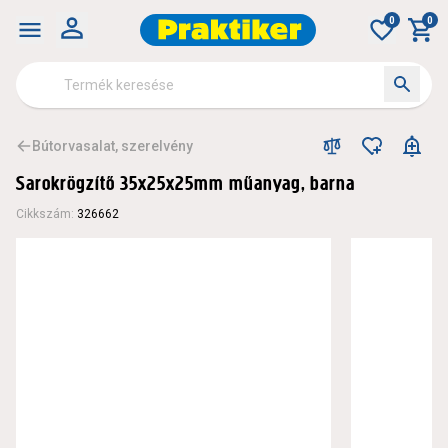
0
0
Bútorvasalat, szerelvény
Sarokrögzítő 35x25x25mm műanyag, barna
Cikkszám
:
326662