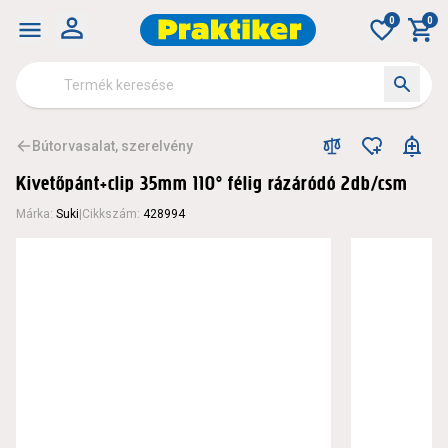
0
0
Bútorvasalat, szerelvény
Kivetőpánt+clip 35mm 110° félig rázáródó 2db/csm
Márka
:
Suki
|
Cikkszám
:
428994