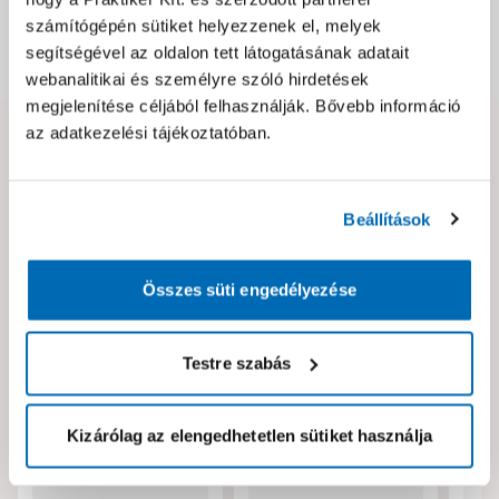
számítógépén sütiket helyezzenek el, melyek
segítségével az oldalon tett látogatásának adatait
Dokumentumok, felelős személy
webanalitikai és személyre szóló hirdetések
megjelenítése céljából felhasználják. Bővebb információ
az adatkezelési tájékoztatóban.
Hibát találtál az oldalon vagy a termék leírásában?
Kérjük jelezd nekünk!
Beállítások
Neked ajánljuk!
Összes süti engedélyezése
Testre szabás
Kizárólag az elengedhetetlen sütiket használja