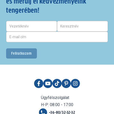
és merülj el kedvezményeink
tengerében!
Feliratkozom
Ügyfélszolgálat
H-P: 08:00 - 17:00
+36-80/32-32-32