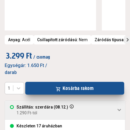
Anyag
:
Acél
Csillapított záródású
:
Nem
Záródás típusa
:
Fé
3.299 Ft
/ csomag
Egységár:
1.650 Ft
/
darab
Kosárba rakom
1
Szállítás: szerdára (08.12.)
1.290 Ft-tól
Készleten 17 áruházban