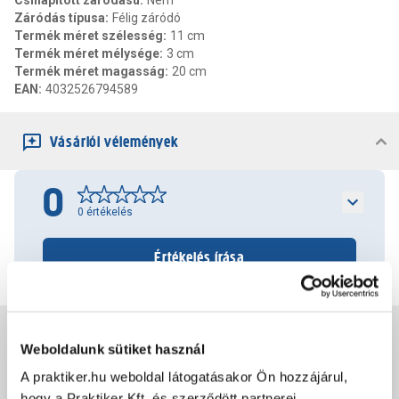
Csillapított záródású
:
Nem
Záródás típusa
:
Félig záródó
Termék méret szélesség
:
11 cm
Termék méret mélysége
:
3 cm
Termék méret magasság
:
20 cm
EAN
:
4032526794589
Vásárlói vélemények
0
0
értékelés
Értékelés írása
Jótállás, szavatosság
Weboldalunk sütiket használ
A praktiker.hu weboldal látogatásakor Ön hozzájárul,
Csomagolási és súly információk
hogy a Praktiker Kft. és szerződött partnerei