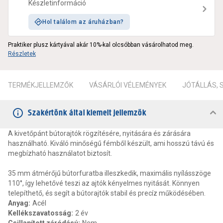
Készletinformáció
Hol találom az áruházban?
Praktiker plusz kártyával akár 10%-kal olcsóbban vásárolhatod meg.
Részletek
TERMÉKJELLEMZŐK
VÁSÁRLÓI VÉLEMÉNYEK
JÓTÁLLÁS,
Szakértőnk által kiemelt jellemzők
A kivetőpánt bútorajtók rögzítésére, nyitására és zárására
használható. Kiváló minőségű fémből készült, ami hosszú távú és
megbízható használatot biztosít.
35 mm átmérőjű bútorfuratba illeszkedik, maximális nyílásszöge
110°, így lehetővé teszi az ajtók kényelmes nyitását. Könnyen
telepíthető, és segít a bútorajtók stabil és precíz működésében.
Anyag
:
Acél
Kellékszavatosság
:
2 év