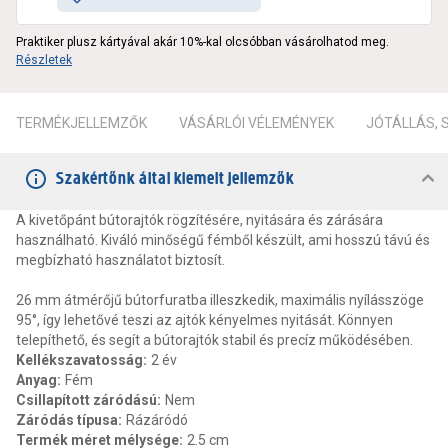
Praktiker plusz kártyával akár 10%-kal olcsóbban vásárolhatod meg.
Részletek
TERMÉKJELLEMZŐK
VÁSÁRLÓI VÉLEMÉNYEK
JÓTÁLLÁS,
Szakértőnk által kiemelt jellemzők
A kivetőpánt bútorajtók rögzítésére, nyitására és zárására
használható. Kiváló minőségű fémből készült, ami hosszú távú és
megbízható használatot biztosít.
26 mm átmérőjű bútorfuratba illeszkedik, maximális nyílásszöge
95°, így lehetővé teszi az ajtók kényelmes nyitását. Könnyen
telepíthető, és segít a bútorajtók stabil és precíz működésében.
Kellékszavatosság
:
2 év
Anyag
:
Fém
Csillapított záródású
:
Nem
Záródás típusa
:
Rázáródó
Termék méret mélysége
:
2.5 cm