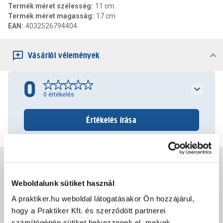
Termék méret szélesség
:
11 cm
Termék méret magasság
:
17 cm
EAN
:
4032526794404
Vásárlói vélemények
0
0
értékelés
Értékelés írása
Jótállás, szavatosság
Weboldalunk sütiket használ
Csomagolási és súly információk
A praktiker.hu weboldal látogatásakor Ön hozzájárul,
hogy a Praktiker Kft. és szerződött partnerei
számítógépén sütiket helyezzenek el, melyek