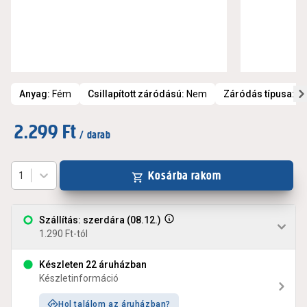
Anyag
:
Fém
Csillapított záródású
:
Nem
Záródás típusa
:
R
2.299 Ft
/ darab
Kosárba rakom
1
Szállítás: szerdára (08.12.)
1.290 Ft-tól
Készleten 22 áruházban
Készletinformáció
Hol találom az áruházban?