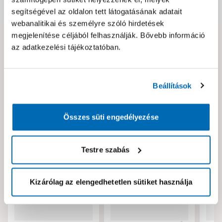
Dokumentumok, felelős személy
segítségével az oldalon tett látogatásának adatait
webanalitikai és személyre szóló hirdetések
megjelenítése céljából felhasználják. Bővebb információ
Hibát találtál az oldalon vagy a termék leírásában?
az adatkezelési tájékoztatóban.
Kérjük jelezd nekünk!
Beállítások
Neked ajánljuk!
Összes süti engedélyezése
Testre szabás
Kizárólag az elengedhetetlen sütiket használja