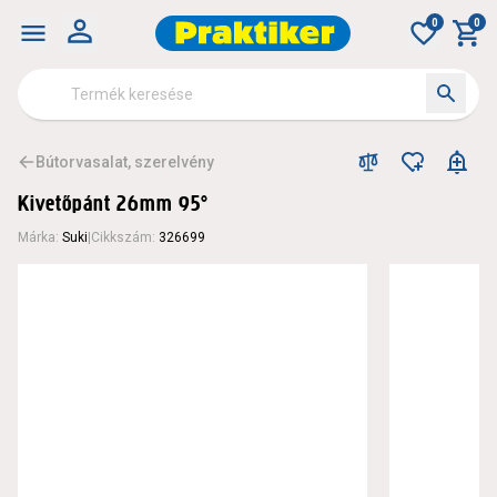
0
0
Bútorvasalat, szerelvény
Kivetőpánt 26mm 95°
Márka
:
Suki
|
Cikkszám
:
326699