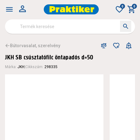
0
0
Bútorvasalat, szerelvény
JKH SB csúsztatófilc öntapadós d=50
Márka
:
JKH
|
Cikkszám
:
298335