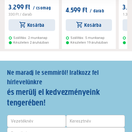
3.299 Ft
3.2
/ csomag
4.599 Ft
/ darab
330 Ft
/ darab
1.320
Kosárba
Kosárba
Szállítás:
2 munkanap
Szállítás:
5 munkanap
Szá
Készleten 2 áruházban
Készleten 19 áruházban
Ké
Ne maradj le semmiről! Iratkozz fel
hírlevelünkre
és merülj el kedvezményeink
tengerében!