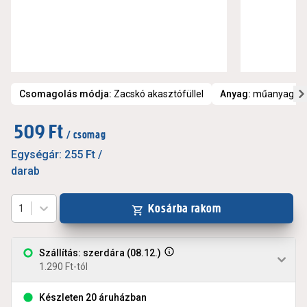
Csomagolás módja
:
Zacskó akasztófüllel
Anyag
:
műanyag
509 Ft
/ csomag
Egységár:
255 Ft
/
darab
Kosárba rakom
1
Szállítás: szerdára (08.12.)
1.290 Ft-tól
Készleten 20 áruházban