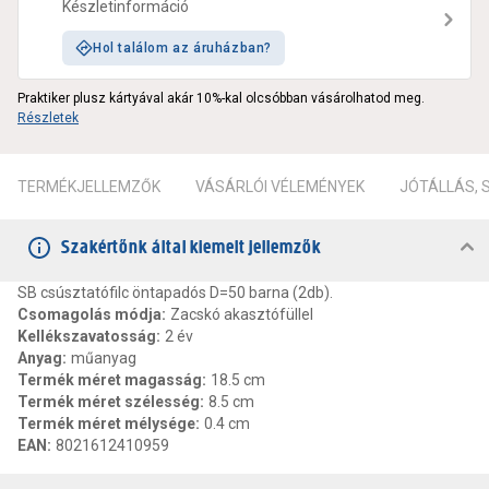
Készletinformáció
Hol találom az áruházban?
Praktiker plusz kártyával akár 10%-kal olcsóbban vásárolhatod meg.
Részletek
TERMÉKJELLEMZŐK
VÁSÁRLÓI VÉLEMÉNYEK
JÓTÁLLÁS,
Szakértőnk által kiemelt jellemzők
SB csúsztatófilc öntapadós D=50 barna (2db).
Csomagolás módja
:
Zacskó akasztófüllel
Kellékszavatosság
:
2 év
Anyag
:
műanyag
Termék méret magasság
:
18.5 cm
Termék méret szélesség
:
8.5 cm
Termék méret mélysége
:
0.4 cm
EAN
:
8021612410959