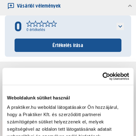
Vásárlói vélemények
0
0
értékelés
Értékelés írása
Jótállás, szavatosság
Csomagolási és súly információk
Weboldalunk sütiket használ
A praktiker.hu weboldal látogatásakor Ön hozzájárul,
Dokumentumok, felelős személy
hogy a Praktiker Kft. és szerződött partnerei
számítógépén sütiket helyezzenek el, melyek
segítségével az oldalon tett látogatásának adatait
Hibát találtál az oldalon vagy a termék leírásában?