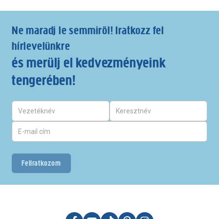
Ne maradj le semmiről! Iratkozz fel
hírlevelünkre
és merülj el kedvezményeink
tengerében!
Feliratkozom