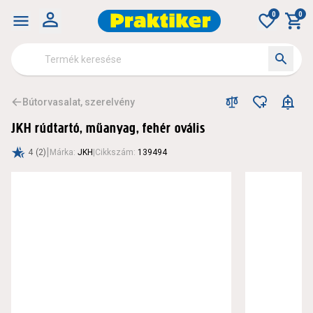
0
0
Bútorvasalat, szerelvény
JKH rúdtartó, műanyag, fehér ovális
|
4
(2)
Márka
:
JKH
|
Cikkszám
:
139494