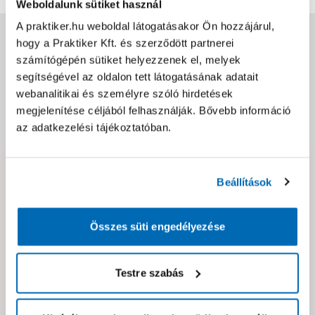
Weboldalunk sütiket használ
A praktiker.hu weboldal látogatásakor Ön hozzájárul,
Jótállás, szavatosság
hogy a Praktiker Kft. és szerződött partnerei
számítógépén sütiket helyezzenek el, melyek
segítségével az oldalon tett látogatásának adatait
Csomagolási és súly információk
webanalitikai és személyre szóló hirdetések
megjelenítése céljából felhasználják. Bővebb információ
Dokumentumok, felelős személy
az adatkezelési tájékoztatóban.
Beállítások
Hibát találtál az oldalon vagy a termék leírásában?
Kérjük jelezd nekünk!
Összes süti engedélyezése
Neked ajánljuk!
Testre szabás