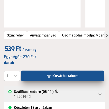
Szín
:
fehér
Anyag
:
műanyag
Csomagolás módja
:
Műanyag
539 Ft
/ csomag
Egységár:
270 Ft
/
darab
Kosárba rakom
1
Szállítás: keddre (08.11.)
1.290 Ft-tól
Készleten 18 áruházban