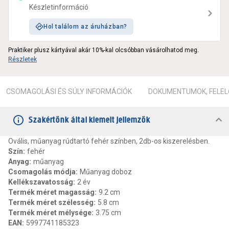
Készletinformáció
Hol találom az áruházban?
Praktiker plusz kártyával akár 10%-kal olcsóbban vásárolhatod meg.
Részletek
CSOMAGOLÁSI ÉS SÚLY INFORMÁCIÓK
DOKUMENTUMOK, FELEL
Szakértőnk által kiemelt jellemzők
Ovális, műanyag rúdtartó fehér színben, 2db-os kiszerelésben.
Szín
:
fehér
Anyag
:
műanyag
Csomagolás módja
:
Műanyag doboz
Kellékszavatosság
:
2 év
Termék méret magasság
:
9.2 cm
Termék méret szélesség
:
5.8 cm
Termék méret mélysége
:
3.75 cm
EAN
:
5997741185323